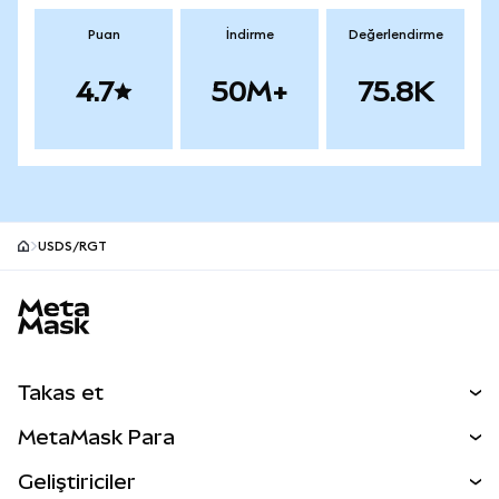
Puan
İndirme
Değerlendirme
4.7
50M+
75.8K
USDS/RGT
MetaMask site alt bilgisi
Takas et
Takas İşlemleri
MetaMask Para
Tahmin Et
YENİ
Kripto Al
Geliştiriciler
Perps
YENİ