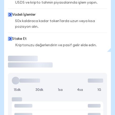
USDS ve kripto tahmin piyasalarında işlem yapın.
Vadeli İşlemler
50x kaldıraca kadar token'larda uzun veya kısa
pozisyon alın.
Stake Et
Kriptonuzu değerlendirin ve pasif gelir elde edin.
İşlem Yap
15dk
30dk
1sa
4sa
1G