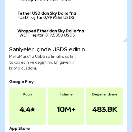
1 DAI eşittir 0,999847 USDS
Tether USD'dan Sky Dollar'na
1 USDT eşittir 0,999358 USDS
Wrapped Ether'dan Sky Dollar'na
1 WETH eşittir 1919,5350 USDS
Saniyeler içinde USDS edinin
MetaMask'ta USDS satın alın, satın,
takas edin ve değiştirin. En güvenilir
kripto cüzdanı.
Google Play
Puan
İndirme
Değerlendirme
4.4
10M+
483.8K
App Store