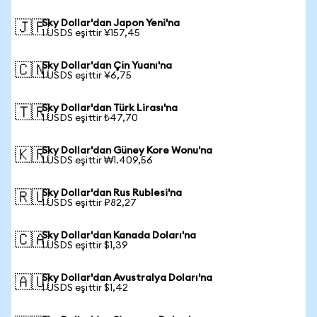
Sky Dollar'dan Japon Yeni'na
🇯🇵
1 USDS eşittir ¥157,45
Sky Dollar'dan Çin Yuanı'na
🇨🇳
1 USDS eşittir ¥6,75
Sky Dollar'dan Türk Lirası'na
🇹🇷
1 USDS eşittir ₺47,70
Sky Dollar'dan Güney Kore Wonu'na
🇰🇷
1 USDS eşittir ₩1.409,56
Sky Dollar'dan Rus Rublesi'na
🇷🇺
1 USDS eşittir ₽82,27
Sky Dollar'dan Kanada Doları'na
🇨🇦
1 USDS eşittir $1,39
Sky Dollar'dan Avustralya Doları'na
🇦🇺
1 USDS eşittir $1,42