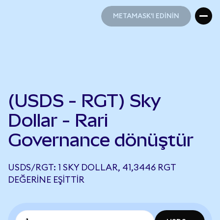
METAMASK'I EDİNİN
METAMASK'I EDİNİN
(USDS - RGT) Sky
Dollar - Rari
Governance dönüştür
USDS/RGT: 1 SKY DOLLAR, 41,3446 RGT
DEĞERINE EŞITTIR