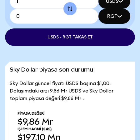
USDS
RGT
USDS - RGT TAKAS ET
Sky Dollar piyasa son durumu
Sky Dollar güncel fiyatı USDS başına $1,00.
Dolaşımdaki arzı 9,86 Mr USDS ve Sky Dollar
toplam piyasa değeri $9,86 Mr .
PIYASA DEĞERI
$9,86 Mr
İŞLEM HACMI
(24S)
$197,10 Mn