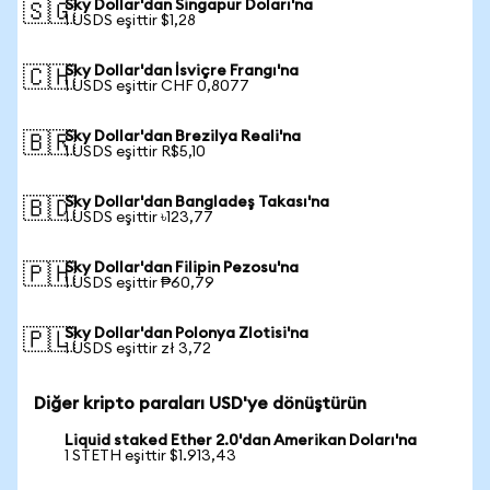
Sky Dollar'dan Singapur Doları'na
🇸🇬
1 USDS eşittir $1,28
Sky Dollar'dan İsviçre Frangı'na
🇨🇭
1 USDS eşittir CHF 0,8077
Sky Dollar'dan Brezilya Reali'na
🇧🇷
1 USDS eşittir R$5,10
Sky Dollar'dan Bangladeş Takası'na
🇧🇩
1 USDS eşittir ৳123,77
Sky Dollar'dan Filipin Pezosu'na
🇵🇭
1 USDS eşittir ₱60,79
Sky Dollar'dan Polonya Zlotisi'na
🇵🇱
1 USDS eşittir zł 3,72
Diğer kripto paraları USD'ye dönüştürün
Liquid staked Ether 2.0'dan Amerikan Doları'na
1 STETH eşittir $1.913,43