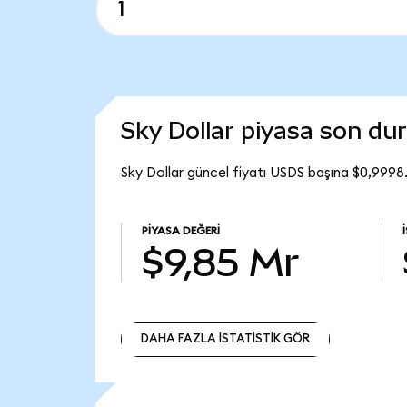
Sky Dollar piyasa son d
Sky Dollar güncel fiyatı USDS başına $0,9998
PIYASA DEĞERI
$9,85 Mr
DAHA FAZLA İSTATİSTİK GÖR
DAHA FAZLA İSTATİSTİK GÖR