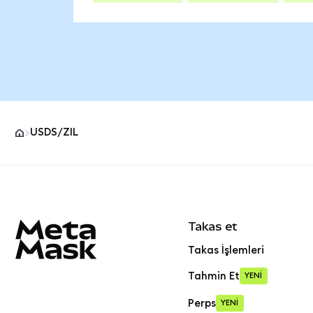
USDS/ZIL
MetaMask site alt bilgisi
Takas et
Takas İşlemleri
Tahmin Et
YENİ
Perps
YENİ