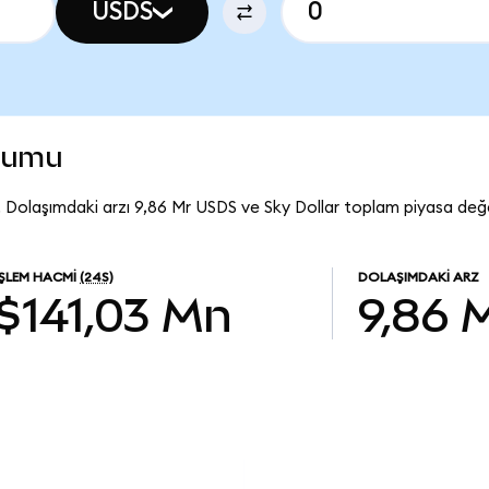
USDS
urumu
. Dolaşımdaki arzı 9,86 Mr USDS ve Sky Dollar toplam piyasa değe
İŞLEM HACMI
(24S)
DOLAŞIMDAKI ARZ
$141,03 Mn
9,86 