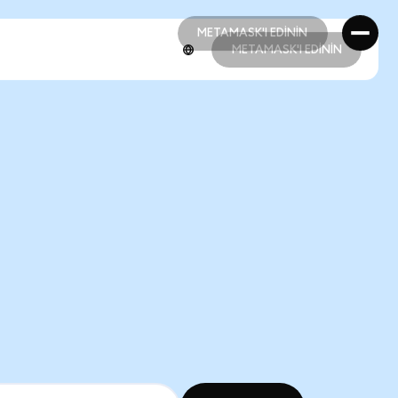
METAMASK'I EDİNİN
METAMASK'I EDİNİN
METAMASK'I EDİNİN
METAMASK'I EDİNİN