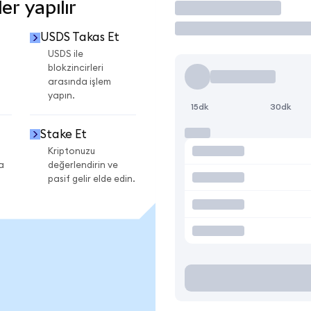
r yapılır
İşlem Yap
USDS Takas Et
USDS ile
blokzincirleri
arasında işlem
yapın.
15dk
30dk
Stake Et
Kriptonuzu
a
değerlendirin ve
pasif gelir elde edin.