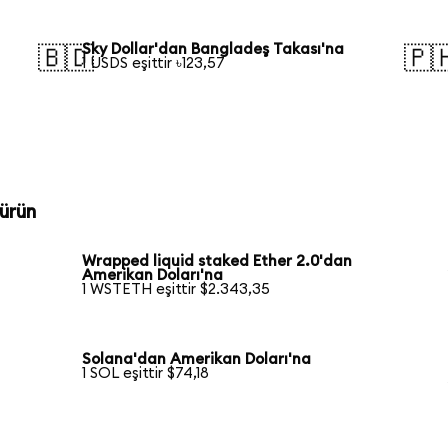
Sky Dollar'dan Bangladeş Takası'na
🇧🇩
🇵
1 USDS eşittir ৳123,57
ürün
Wrapped liquid staked Ether 2.0'dan
Amerikan Doları'na
1 WSTETH eşittir $2.343,35
Solana'dan Amerikan Doları'na
1 SOL eşittir $74,18