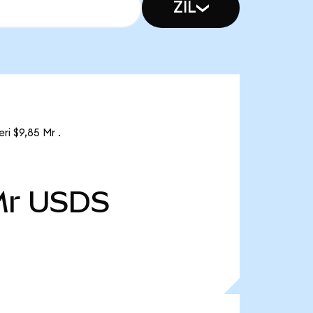
ZIL
ri $9,85 Mr .
Mr
USDS