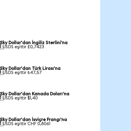
Sky Dollar'dan İngiliz Sterlini'na

1 USDS eşittir £0,7423
Sky Dollar'dan Türk Lirası'na

1 USDS eşittir ₺47,57
Sky Dollar'dan Kanada Doları'na

1 USDS eşittir $1,40
Sky Dollar'dan İsviçre Frangı'na

1 USDS eşittir CHF 0,8061