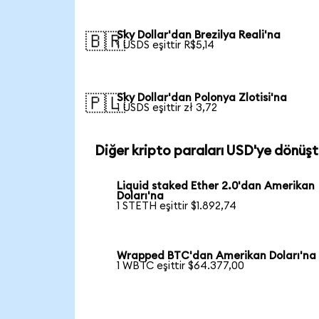
Sky Dollar'dan Brezilya Reali'na
🇧🇷
1 USDS eşittir R$5,14
Sky Dollar'dan Polonya Zlotisi'na
🇵🇱
1 USDS eşittir zł 3,72
Diğer kripto paraları USD'ye dönüşt
Liquid staked Ether 2.0'dan Amerikan
Doları'na
1 STETH eşittir $1.892,74
Wrapped BTC'dan Amerikan Doları'na
1 WBTC eşittir $64.377,00