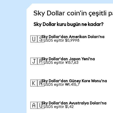
Sky Dollar coin'in çeşitli
Sky Dollar kuru bugün ne kadar?
Sky Dollar'dan Amerikan Doları'na
🇺🇸
1 USDS eşittir $0,9998
Sky Dollar'dan Japon Yeni'na
🇯🇵
1 USDS eşittir ¥157,63
Sky Dollar'dan Güney Kore Wonu'na
🇰🇷
1 USDS eşittir ₩1.415,7
Sky Dollar'dan Avustralya Doları'na
🇦🇺
1 USDS eşittir $1,42