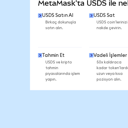
MetaMask'ta USDS ile nele
USDS Satın Al
USDS Sat
Birkaç dokunuşla
USDS coin'lerinizi
satın alın.
nakde çevirin.
Tahmin Et
Vadeli İşlemler
USDS ve kripto
50x kaldıraca
tahmin
kadar token'lard
piyasalarında işlem
uzun veya kısa
yapın.
pozisyon alın.