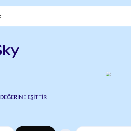
ci
Sky
 DEĞERINE EŞITTIR