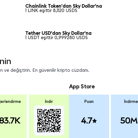
Chainlink Token'dan Sky Dollar'na
1 LINK eşittir 8,1120 USDS
Tether USD'dan Sky Dollar'na
1 USDT eşittir 0,999280 USDS
nin
 ve değiştirin. En güvenilir kripto cüzdanı.
App Store
erlendirme
İndir
Puan
İndirme
83.7K
4.7
50M