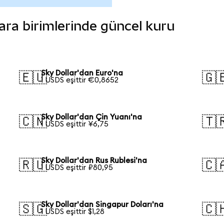
 para birimlerinde güncel kuru
Sky Dollar'dan Euro'na
🇪🇺
🇬
1 USDS eşittir €0,8652
Sky Dollar'dan Çin Yuanı'na
🇨🇳
🇹
1 USDS eşittir ¥6,75
Sky Dollar'dan Rus Rublesi'na
🇷🇺
🇨
1 USDS eşittir ₽80,95
Sky Dollar'dan Singapur Doları'na
🇸🇬
🇨
1 USDS eşittir $1,28