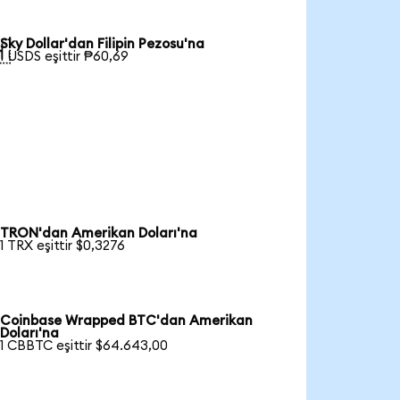
Sky Dollar'dan Filipin Pezosu'na

1 USDS eşittir ₱60,69
TRON'dan Amerikan Doları'na
1 TRX eşittir $0,3276
Coinbase Wrapped BTC'dan Amerikan
Doları'na
1 CBBTC eşittir $64.643,00