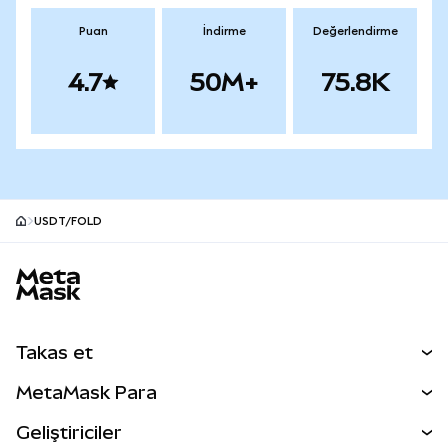
Puan
İndirme
Değerlendirme
4.7
50M+
75.8K
USDT/FOLD
MetaMask site alt bilgisi
Takas et
Takas İşlemleri
MetaMask Para
Tahmin Et
YENİ
Kripto Al
Geliştiriciler
Perps
YENİ