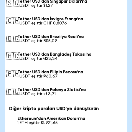
Tether USD'dan Singapur Doları'na
🇸🇬
1 USDT eşittir $1,27
Tether USD'dan İsviçre Frangı'na
🇨🇭
1 USDT eşittir CHF 0,8076
Tether USD'dan Brezilya Reali'na
🇧🇷
1 USDT eşittir R$5,09
Tether USD'dan Bangladeş Takası'na
🇧🇩
1 USDT eşittir ৳123,34
Tether USD'dan Filipin Pezosu'na
🇵🇭
1 USDT eşittir ₱60,67
Tether USD'dan Polonya Zlotisi'na
🇵🇱
1 USDT eşittir zł 3,71
Diğer kripto paraları USD'ye dönüştürün
Ethereum'dan Amerikan Doları'na
1 ETH eşittir $1.921,65