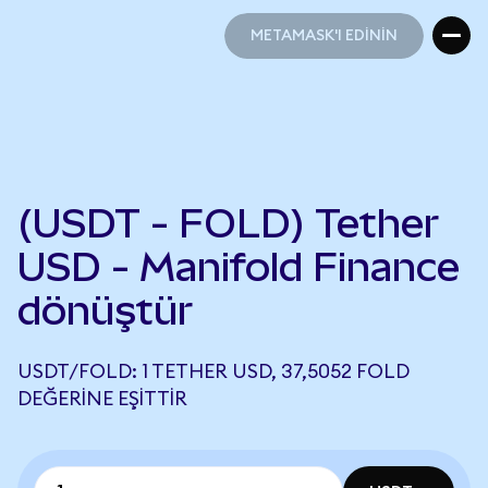
METAMASK'I EDİNİN
METAMASK'I EDİNİN
(USDT - FOLD) Tether
USD - Manifold Finance
dönüştür
USDT/FOLD: 1 TETHER USD, 37,5052 FOLD
DEĞERINE EŞITTIR