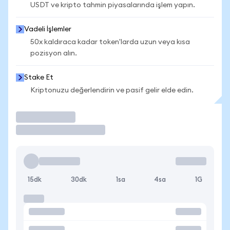
USDT ve kripto tahmin piyasalarında işlem yapın.
Vadeli İşlemler
50x kaldıraca kadar token'larda uzun veya kısa
pozisyon alın.
Stake Et
Kriptonuzu değerlendirin ve pasif gelir elde edin.
İşlem Yap
15dk
30dk
1sa
4sa
1G