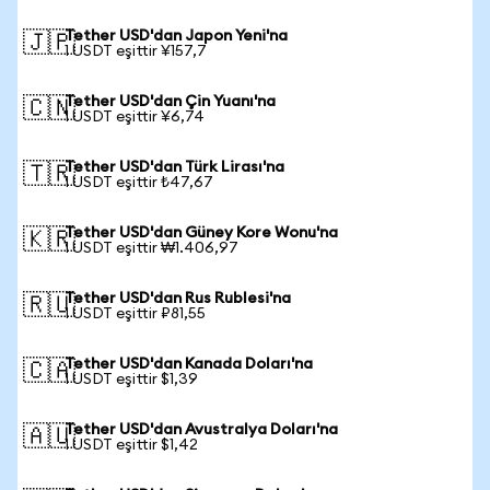
Tether USD'dan Japon Yeni'na
🇯🇵
1 USDT eşittir ¥157,7
Tether USD'dan Çin Yuanı'na
🇨🇳
1 USDT eşittir ¥6,74
Tether USD'dan Türk Lirası'na
🇹🇷
1 USDT eşittir ₺47,67
Tether USD'dan Güney Kore Wonu'na
🇰🇷
1 USDT eşittir ₩1.406,97
Tether USD'dan Rus Rublesi'na
🇷🇺
1 USDT eşittir ₽81,55
Tether USD'dan Kanada Doları'na
🇨🇦
1 USDT eşittir $1,39
Tether USD'dan Avustralya Doları'na
🇦🇺
1 USDT eşittir $1,42