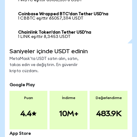
1 WBTC eşittir 65130,3578 USDT
Coinbase Wrapped BTC'dan Tether USD'na
1 CBBTC eşittir 65057,3114 USDT
Chainlink Token'dan Tether USD'na
1 LINK eşittir 8,3453 USDT
Saniyeler içinde USDT edinin
MetaMask'ta USDT satın alın, satın,
takas edin ve değiştirin. En güvenilir
kripto cüzdanı.
Google Play
Puan
İndirme
Değerlendirme
4.4
10M+
483.9K
App Store