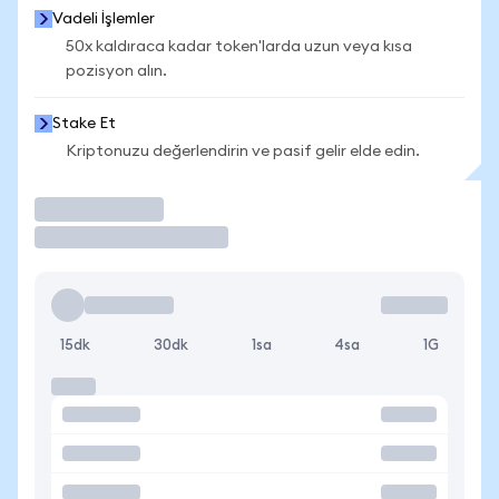
Vadeli İşlemler
50x kaldıraca kadar token'larda uzun veya kısa
pozisyon alın.
Stake Et
Kriptonuzu değerlendirin ve pasif gelir elde edin.
İşlem Yap
15dk
30dk
1sa
4sa
1G