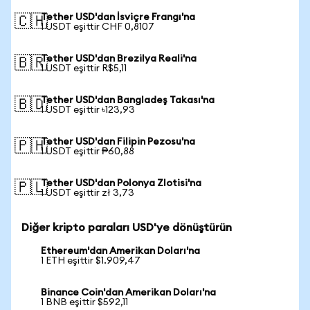
Tether USD'dan İsviçre Frangı'na
🇨🇭
1 USDT eşittir CHF 0,8107
Tether USD'dan Brezilya Reali'na
🇧🇷
1 USDT eşittir R$5,11
Tether USD'dan Bangladeş Takası'na
🇧🇩
1 USDT eşittir ৳123,93
Tether USD'dan Filipin Pezosu'na
🇵🇭
1 USDT eşittir ₱60,88
Tether USD'dan Polonya Zlotisi'na
🇵🇱
1 USDT eşittir zł 3,73
Diğer kripto paraları USD'ye dönüştürün
Ethereum'dan Amerikan Doları'na
1 ETH eşittir $1.909,47
Binance Coin'dan Amerikan Doları'na
1 BNB eşittir $592,11