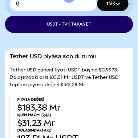
TVK
USDT - TVK TAKAS ET
Tether USD piyasa son durumu
Tether USD güncel fiyatı USDT başına $0,9993.
Dolaşımdaki arzı 183,51 Mr USDT ve Tether USD
toplam piyasa değeri $183,38 Mr .
PIYASA DEĞERI
$183,38 Mr
İŞLEM HACMI
(24S)
$31,23 Mr
DOLAŞIMDAKI ARZ