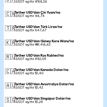
🇯🇵
1 USDT eşittir ¥158,26
Tether USD'dan Çin Yuanı'na
🇨🇳
1 USDT eşittir ¥6,74
Tether USD'dan Türk Lirası'na
🇹🇷
1 USDT eşittir ₺47,67
Tether USD'dan Güney Kore Wonu'na
🇰🇷
1 USDT eşittir ₩1.416,62
Tether USD'dan Rus Rublesi'na
🇷🇺
1 USDT eşittir ₽82,09
Tether USD'dan Kanada Doları'na
🇨🇦
1 USDT eşittir $1,40
Tether USD'dan Avustralya Doları'na
🇦🇺
1 USDT eşittir $1,42
Tether USD'dan Singapur Doları'na
🇸🇬
1 USDT eşittir $1,28