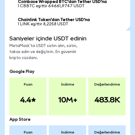
Coinbase Wrapped BTC'dan Tether USD'na
1 CBBTC eşittir 64661,9747 USDT
Chainlink Token'dan Tether USD'na
1 LINK eşittir 8,2258 USDT
Saniyeler içinde USDT edinin
MetaMask'ta USDT satın alın, satın,
takas edin ve değiştirin. En güvenilir
kripto cüzdanı.
Google Play
Puan
İndirme
Değerlendirme
4.4
10M+
483.8K
App Store
Puan
İndirme
Değerlendirme