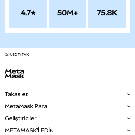
4.7
50M+
75.8K
USDT/TVK
MetaMask site alt bilgisi
Takas et
Takas İşlemleri
MetaMask Para
Tahmin Et
YENİ
Kripto Al
Geliştiriciler
Perps
YENİ
MetaMask Kart
Dökümantasyon
METAMASK'İ EDİN
RWA'lar
mUSD
YENİ