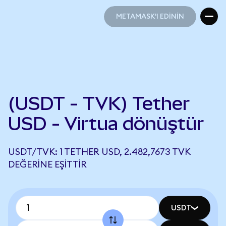
METAMASK'I EDİNİN
METAMASK'I EDİNİN
(USDT - TVK) Tether
USD - Virtua dönüştür
USDT/TVK: 1 TETHER USD, 2.482,7673 TVK
DEĞERINE EŞITTIR
USDT