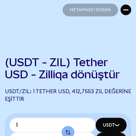
METAMASK'I EDİNİN
METAMASK'I EDİNİN
(USDT - ZIL) Tether
USD - Zilliqa dönüştür
USDT/ZIL: 1 TETHER USD, 412,7553 ZIL DEĞERINE
EŞITTIR
USDT