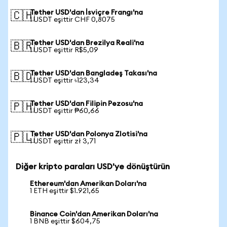
Tether USD'dan İsviçre Frangı'na
🇨🇭
1 USDT eşittir CHF 0,8075
Tether USD'dan Brezilya Reali'na
🇧🇷
1 USDT eşittir R$5,09
Tether USD'dan Bangladeş Takası'na
🇧🇩
1 USDT eşittir ৳123,34
Tether USD'dan Filipin Pezosu'na
🇵🇭
1 USDT eşittir ₱60,66
Tether USD'dan Polonya Zlotisi'na
🇵🇱
1 USDT eşittir zł 3,71
Diğer kripto paraları USD'ye dönüştürün
Ethereum'dan Amerikan Doları'na
1 ETH eşittir $1.921,65
Binance Coin'dan Amerikan Doları'na
1 BNB eşittir $604,75