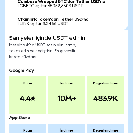
Coinbase Wrapped BTC'dan Tether USD'na
1 CBBTC eşittir 65059,8503 USDT
Chainlink Token'dan Tether USD'na
1 LINK eşittir 8,3456 USDT
Saniyeler içinde USDT edinin
MetaMask'ta USDT satın alın, satın,
takas edin ve değiştirin. En güvenilir
kripto cüzdanı.
Google Play
Puan
İndirme
Değerlendirme
4.4
10M+
483.9K
App Store
Puan
İndirme
Değerlendirme