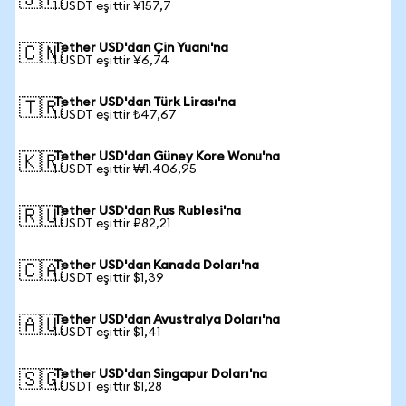
🇯🇵
1 USDT eşittir ¥157,7
Tether USD'dan Çin Yuanı'na
🇨🇳
1 USDT eşittir ¥6,74
Tether USD'dan Türk Lirası'na
🇹🇷
1 USDT eşittir ₺47,67
Tether USD'dan Güney Kore Wonu'na
🇰🇷
1 USDT eşittir ₩1.406,95
Tether USD'dan Rus Rublesi'na
🇷🇺
1 USDT eşittir ₽82,21
Tether USD'dan Kanada Doları'na
🇨🇦
1 USDT eşittir $1,39
Tether USD'dan Avustralya Doları'na
🇦🇺
1 USDT eşittir $1,41
Tether USD'dan Singapur Doları'na
🇸🇬
1 USDT eşittir $1,28