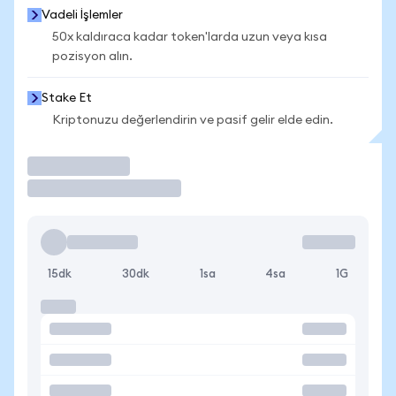
Vadeli İşlemler
50x kaldıraca kadar token'larda uzun veya kısa
pozisyon alın.
Stake Et
Kriptonuzu değerlendirin ve pasif gelir elde edin.
İşlem Yap
15dk
30dk
1sa
4sa
1G