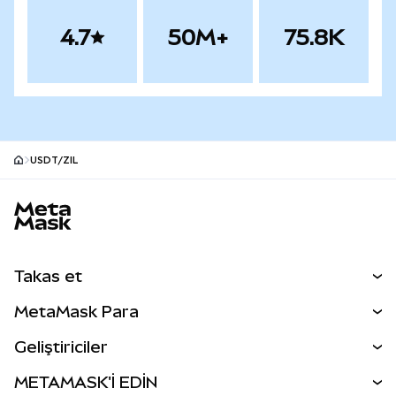
4.7
50M+
75.8K
USDT/ZIL
MetaMask site alt bilgisi
Takas et
Takas İşlemleri
MetaMask Para
Tahmin Et
YENİ
Kripto Al
Geliştiriciler
Perps
YENİ
MetaMask Kart
Dökümantasyon
METAMASK'İ EDİN
RWA'lar
mUSD
YENİ