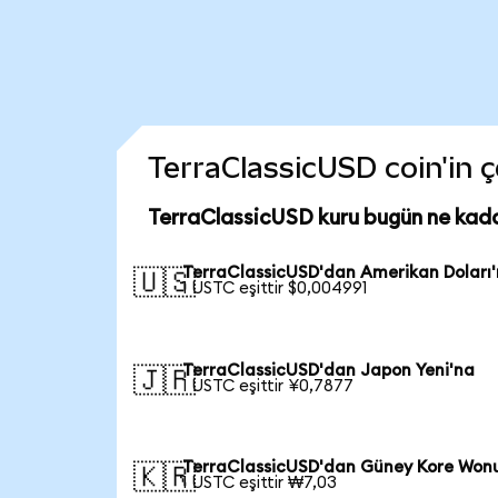
TerraClassicUSD coin'in ç
TerraClassicUSD kuru bugün ne kad
TerraClassicUSD'dan Amerikan Doları
🇺🇸
1 USTC eşittir $0,004991
TerraClassicUSD'dan Japon Yeni'na
🇯🇵
1 USTC eşittir ¥0,7877
TerraClassicUSD'dan Güney Kore Won
🇰🇷
1 USTC eşittir ₩7,03