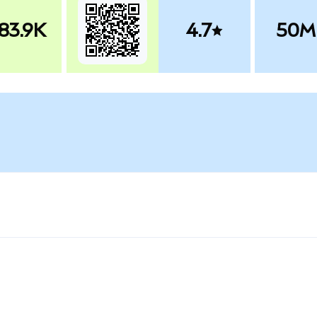
83.9K
4.7
50M