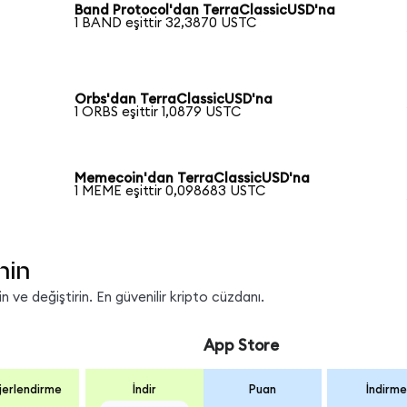
Band Protocol'dan TerraClassicUSD'na
1 BAND eşittir 32,3870 USTC
Orbs'dan TerraClassicUSD'na
1 ORBS eşittir 1,0879 USTC
Memecoin'dan TerraClassicUSD'na
1 MEME eşittir 0,098683 USTC
nin
 ve değiştirin. En güvenilir kripto cüzdanı.
App Store
erlendirme
İndir
Puan
İndirme