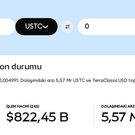
USTC
 son durumu
0,004991. Dolaşımdaki arzı 5,57 Mr USTC ve TerraClassicUSD to
İŞLEM HACMI
(24S)
DOLAŞIMDAKI ARZ
$822,45 B
5,57 