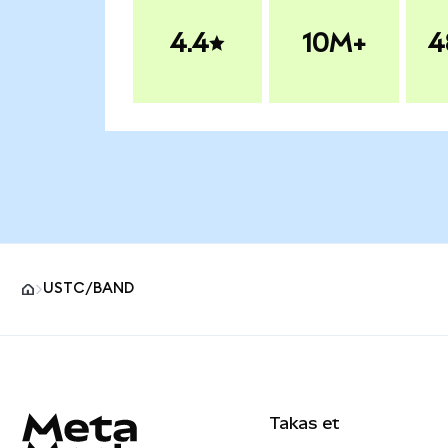
4.4
10M+
4
USTC/BAND
MetaMask site alt bilgisi
Takas et