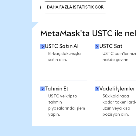
DAHA FAZLA İSTATİSTİK GÖR
DAHA FAZLA İSTATİSTİK GÖR
MetaMask'ta USTC ile nele
USTC Satın Al
USTC Sat
Birkaç dokunuşla
USTC coin'lerinizi
satın alın.
nakde çevirin.
Tahmin Et
Vadeli İşlemler
USTC ve kripto
50x kaldıraca
tahmin
kadar token'lard
piyasalarında işlem
uzun veya kısa
yapın.
pozisyon alın.