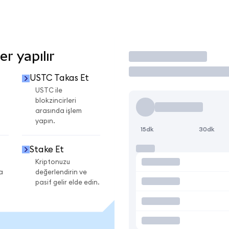
r yapılır
İşlem Yap
USTC Takas Et
USTC ile
blokzincirleri
arasında işlem
yapın.
15dk
30dk
Stake Et
Kriptonuzu
a
değerlendirin ve
pasif gelir elde edin.