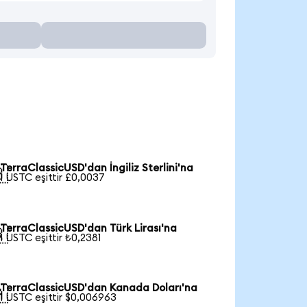
TerraClassicUSD'dan İngiliz Sterlini'na

1 USTC eşittir £0,0037
TerraClassicUSD'dan Türk Lirası'na

1 USTC eşittir ₺0,2381
TerraClassicUSD'dan Kanada Doları'na

1 USTC eşittir $0,006963