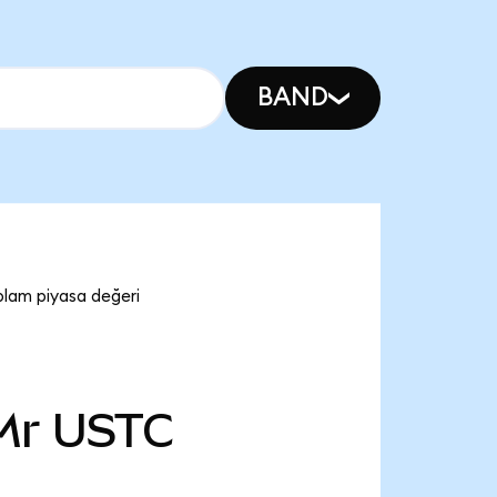
BAND
plam piyasa değeri
Mr
USTC