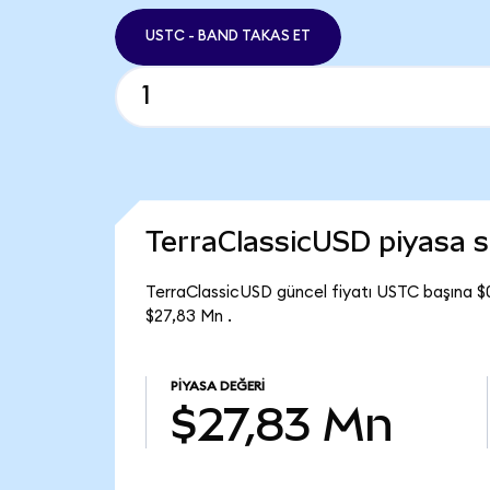
USTC - BAND TAKAS ET
TerraClassicUSD piyasa
TerraClassicUSD güncel fiyatı USTC başına $
$27,83 Mn .
PIYASA DEĞERI
$27,83 Mn