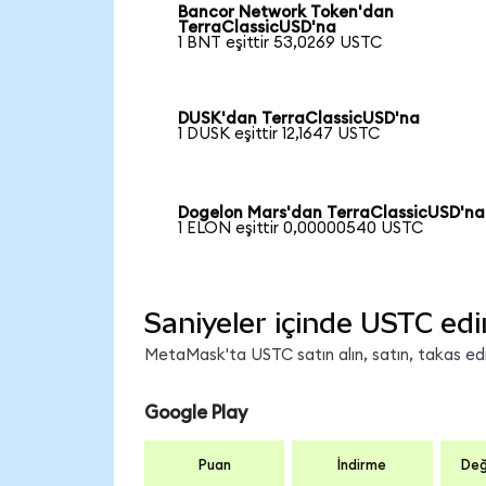
Bancor Network Token'dan
TerraClassicUSD'na
1 BNT eşittir 53,0269 USTC
DUSK'dan TerraClassicUSD'na
1 DUSK eşittir 12,1647 USTC
Dogelon Mars'dan TerraClassicUSD'na
1 ELON eşittir 0,00000540 USTC
Saniyeler içinde USTC edi
MetaMask'ta USTC satın alın, satın, takas edin
Google Play
Puan
İndirme
Değ