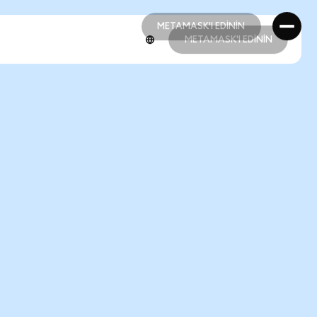
METAMASK'I EDİNİN
METAMASK'I EDİNİN
METAMASK'I EDİNİN
METAMASK'I EDİNİN