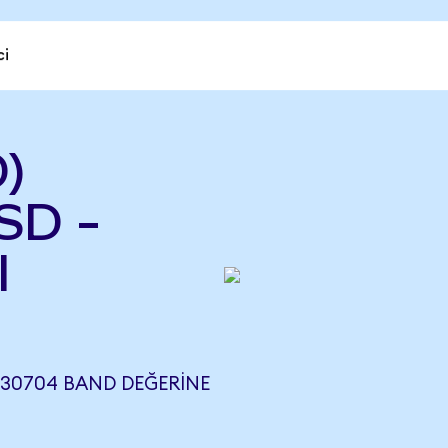
ci
)
SD -
l
030704 BAND DEĞERINE