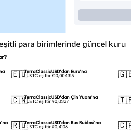
eşitli para birimlerinde güncel kuru
ar?
'na
TerraClassicUSD'dan Euro'na
🇪🇺
🇬
1 USTC eşittir €0,004318
TerraClassicUSD'dan Çin Yuanı'na
🇨🇳
🇹
1 USTC eşittir ¥0,0337
u'na
TerraClassicUSD'dan Rus Rublesi'na
🇷🇺
🇨
1 USTC eşittir ₽0,4106