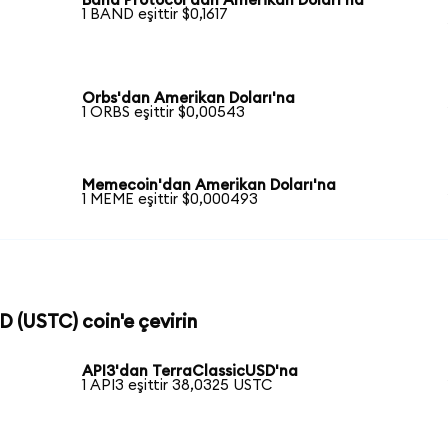
Band Protocol'dan Amerikan Doları'na
1 BAND eşittir $0,1617
Orbs'dan Amerikan Doları'na
1 ORBS eşittir $0,00543
Memecoin'dan Amerikan Doları'na
1 MEME eşittir $0,000493
D (USTC) coin'e çevirin
API3'dan TerraClassicUSD'na
1 API3 eşittir 38,0325 USTC