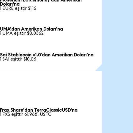
Monerium EUR emoney'dan Amerikan
Doları'na
1 EURE eşittir $1,16
UMA'dan Amerikan Doları'na
1 UMA eşittir $0,3362
Sai Stablecoin v1.0'dan Amerikan Doları'na
1 SAI eşittir $10,06
Frax Share'dan TerraClassicUSD'na
1 FXS eşittir 61,9881 USTC