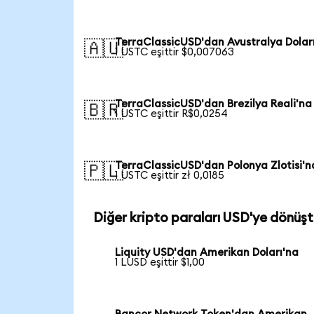
TerraClassicUSD'dan Avustralya Dolar
🇦🇺
1 USTC eşittir $0,007063
TerraClassicUSD'dan Brezilya Reali'na
🇧🇷
1 USTC eşittir R$0,0254
TerraClassicUSD'dan Polonya Zlotisi'n
🇵🇱
1 USTC eşittir zł 0,0185
Diğer kripto paraları USD'ye dönüşt
Liquity USD'dan Amerikan Doları'na
1 LUSD eşittir $1,00