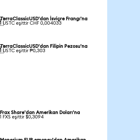
TerraClassicUSD'dan İsviçre Frangı'na

1 USTC eşittir CHF 0,004033
TerraClassicUSD'dan Filipin Pezosu'na

1 USTC eşittir ₱0,303
Frax Share'dan Amerikan Doları'na
1 FXS eşittir $0,3094