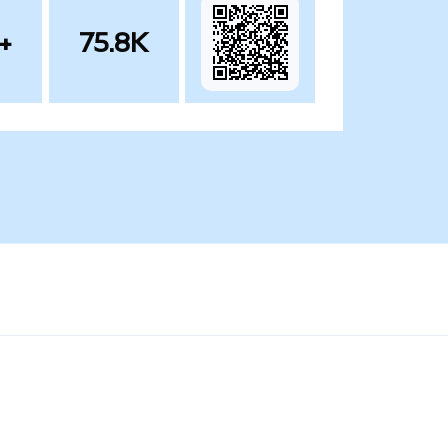
+
75.8K