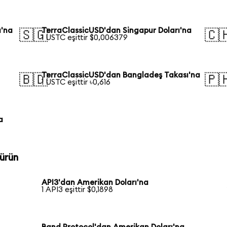
ı'na
TerraClassicUSD'dan Singapur Doları'na
🇸🇬
🇨
1 USTC eşittir $0,006379
TerraClassicUSD'dan Bangladeş Takası'na
🇧🇩
🇵
1 USTC eşittir ৳0,616
a
ürün
API3'dan Amerikan Doları'na
1 API3 eşittir $0,1898