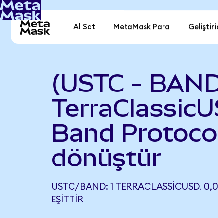
Al Sat
MetaMask Para
Geliştiri
(USTC - BAND
TerraClassicU
Band Protoco
dönüştür
USTC/BAND: 1 TERRACLASSICUSD, 0,
EŞITTIR