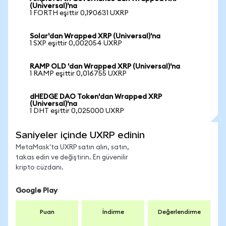
(Universal)'na
1 FORTH eşittir 0,190631 UXRP
Solar'dan Wrapped XRP (Universal)'na
1 SXP eşittir 0,002054 UXRP
RAMP OLD 'dan Wrapped XRP (Universal)'na
1 RAMP eşittir 0,016755 UXRP
dHEDGE DAO Token'dan Wrapped XRP
(Universal)'na
1 DHT eşittir 0,025000 UXRP
Saniyeler içinde UXRP edinin
MetaMask'ta UXRP satın alın, satın,
takas edin ve değiştirin. En güvenilir
kripto cüzdanı.
Google Play
Puan
İndirme
Değerlendirme