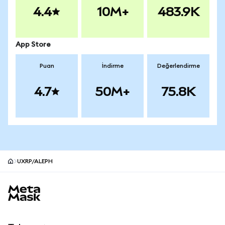
4.4
10M+
483.9K
App Store
Puan
İndirme
Değerlendirme
4.7
50M+
75.8K
UXRP/ALEPH
MetaMask site alt bilgisi