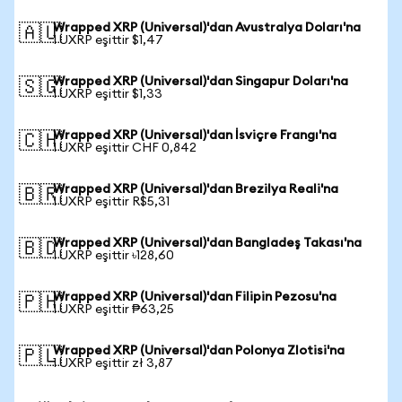
Wrapped XRP (Universal)'dan Avustralya Doları'na
🇦🇺
1 UXRP eşittir $1,47
Wrapped XRP (Universal)'dan Singapur Doları'na
🇸🇬
1 UXRP eşittir $1,33
Wrapped XRP (Universal)'dan İsviçre Frangı'na
🇨🇭
1 UXRP eşittir CHF 0,842
Wrapped XRP (Universal)'dan Brezilya Reali'na
🇧🇷
1 UXRP eşittir R$5,31
Wrapped XRP (Universal)'dan Bangladeş Takası'na
🇧🇩
1 UXRP eşittir ৳128,60
Wrapped XRP (Universal)'dan Filipin Pezosu'na
🇵🇭
1 UXRP eşittir ₱63,25
Wrapped XRP (Universal)'dan Polonya Zlotisi'na
🇵🇱
1 UXRP eşittir zł 3,87