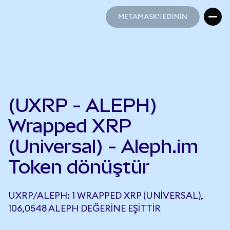
METAMASK'I EDİNİN
METAMASK'I EDİNİN
(UXRP - ALEPH)
Wrapped XRP
(Universal) - Aleph.im
Token dönüştür
UXRP/ALEPH: 1 WRAPPED XRP (UNIVERSAL),
106,0548 ALEPH DEĞERINE EŞITTIR