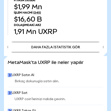
PIYASA DEĞERI
$1,99 Mn
İŞLEM HACMI
(24S)
$16,60 B
DOLAŞIMDAKI ARZ
1,91 Mn
UXRP
DAHA FAZLA İSTATİSTİK GÖR
DAHA FAZLA İSTATİSTİK GÖR
MetaMask'ta UXRP ile neler yapılır
UXRP Satın Al
Birkaç dokunuşla satın alın.
UXRP Sat
UXRP coin'lerinizi nakde çevirin.
UXRP Takas Et