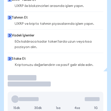
UXRP ile blokzincirleri arasında işlem yapın.
Tahmin Et
UXRP ve kripto tahmin piyasalarında işlem yapın.
Vadeli İşlemler
50x kaldıraca kadar token'larda uzun veya kısa
pozisyon alın.
Stake Et
Kriptonuzu değerlendirin ve pasif gelir elde edin.
İşlem Yap
15dk
30dk
1sa
4sa
1G