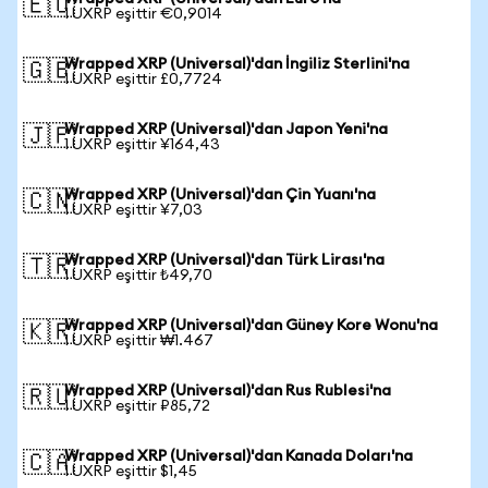
🇪🇺
1 UXRP eşittir €0,9014
Wrapped XRP (Universal)'dan İngiliz Sterlini'na
🇬🇧
1 UXRP eşittir £0,7724
Wrapped XRP (Universal)'dan Japon Yeni'na
🇯🇵
1 UXRP eşittir ¥164,43
Wrapped XRP (Universal)'dan Çin Yuanı'na
🇨🇳
1 UXRP eşittir ¥7,03
Wrapped XRP (Universal)'dan Türk Lirası'na
🇹🇷
1 UXRP eşittir ₺49,70
Wrapped XRP (Universal)'dan Güney Kore Wonu'na
🇰🇷
1 UXRP eşittir ₩1.467
Wrapped XRP (Universal)'dan Rus Rublesi'na
🇷🇺
1 UXRP eşittir ₽85,72
Wrapped XRP (Universal)'dan Kanada Doları'na
🇨🇦
1 UXRP eşittir $1,45