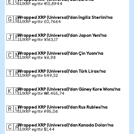
🇪🇺
1 UXRP eşittir €0,8944
Wrapped XRP (Universal)'dan İngiliz Sterlini'na
🇬🇧
1 UXRP eşittir £0,7664
Wrapped XRP (Universal)'dan Japon Yeni'na
🇯🇵
1 UXRP eşittir ¥163,17
Wrapped XRP (Universal)'dan Çin Yuanı'na
🇨🇳
1 UXRP eşittir ¥6,98
Wrapped XRP (Universal)'dan Türk Lirası'na
🇹🇷
1 UXRP eşittir ₺49,32
Wrapped XRP (Universal)'dan Güney Kore Wonu'na
🇰🇷
1 UXRP eşittir ₩1.455,74
Wrapped XRP (Universal)'dan Rus Rublesi'na
🇷🇺
1 UXRP eşittir ₽85,06
Wrapped XRP (Universal)'dan Kanada Doları'na
🇨🇦
1 UXRP eşittir $1,44