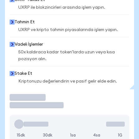
UXRP ile blokzincirleri arasında işlem yapın.
Tahmin Et
UXRP ve kripto tahmin piyasalarında işlem yapın.
Vadeli İşlemler
50x kaldıraca kadar token'larda uzun veya kısa
pozisyon alın.
Stake Et
Kriptonuzu değerlendirin ve pasif gelir elde edin.
İşlem Yap
15dk
30dk
1sa
4sa
1G