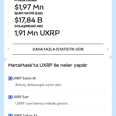
PIYASA DEĞERI
$1,97 Mn
İŞLEM HACMI
(24S)
$17,84 B
DOLAŞIMDAKI ARZ
1,91 Mn
UXRP
DAHA FAZLA İSTATİSTİK GÖR
DAHA FAZLA İSTATİSTİK GÖR
MetaMask'ta UXRP ile neler yapılır
UXRP Satın Al
Birkaç dokunuşla satın alın.
UXRP Sat
UXRP coin'lerinizi nakde çevirin.
UXRP Takas Et