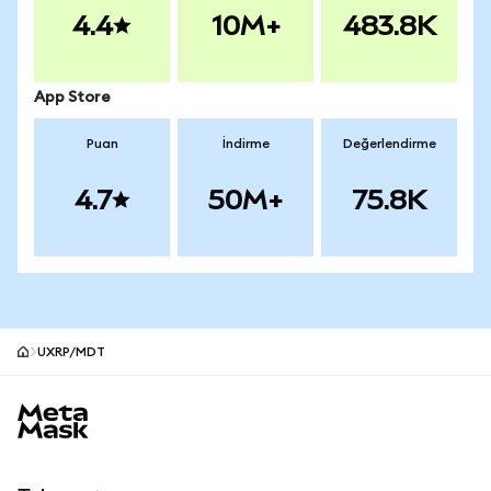
4.4
10M+
483.8K
App Store
Puan
İndirme
Değerlendirme
4.7
50M+
75.8K
UXRP/MDT
MetaMask site alt bilgisi