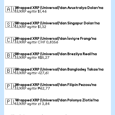
Wrapped XRP (Universal)'dan Avustralya Doları'na
🇦🇺
1 UXRP eşittir $1,46
Wrapped XRP (Universal)'dan Singapur Doları'na
🇸🇬
1 UXRP eşittir $1,32
Wrapped XRP (Universal)'dan İsviçre Frangı'na
🇨🇭
1 UXRP eşittir CHF 0,8356
Wrapped XRP (Universal)'dan Brezilya Reali'na
🇧🇷
1 UXRP eşittir R$5,27
Wrapped XRP (Universal)'dan Bangladeş Takası'na
🇧🇩
1 UXRP eşittir ৳127,61
Wrapped XRP (Universal)'dan Filipin Pezosu'na
🇵🇭
1 UXRP eşittir ₱62,77
Wrapped XRP (Universal)'dan Polonya Zlotisi'na
🇵🇱
1 UXRP eşittir zł 3,84