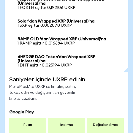
(Universal)'na
1 FORTH eşittir 0,192106 UXRP
Solar'dan Wrapped XRP (Universal)'na
1 SXP eşittir 0,002070 UXRP
RAMP OLD 'dan Wrapped XRP (Universal)'na
1 RAMP eşittir 0,016884 UXRP
dHEDGE DAO Token'dan Wrapped XRP
(Universal)'na
1 DHT eşittir 0,025194 UXRP
Saniyeler içinde UXRP edinin
MetaMask'ta UXRP satın alın, satın,
takas edin ve değiştirin. En güvenilir
kripto cüzdanı.
Google Play
Puan
İndirme
Değerlendirme