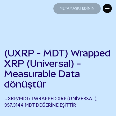
METAMASK'I EDİNİN
METAMASK'I EDİNİN
(UXRP - MDT) Wrapped
XRP (Universal) -
Measurable Data
dönüştür
UXRP/MDT: 1 WRAPPED XRP (UNIVERSAL),
357,3144 MDT DEĞERINE EŞITTIR