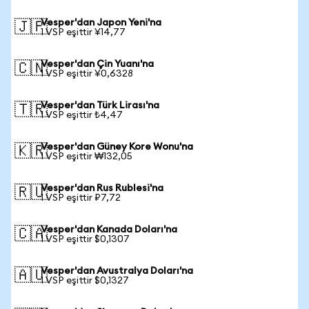
Vesper'dan Japon Yeni'na
🇯🇵
1 VSP eşittir ¥14,77
Vesper'dan Çin Yuanı'na
🇨🇳
1 VSP eşittir ¥0,6328
Vesper'dan Türk Lirası'na
🇹🇷
1 VSP eşittir ₺4,47
Vesper'dan Güney Kore Wonu'na
🇰🇷
1 VSP eşittir ₩132,05
Vesper'dan Rus Rublesi'na
🇷🇺
1 VSP eşittir ₽7,72
Vesper'dan Kanada Doları'na
🇨🇦
1 VSP eşittir $0,1307
Vesper'dan Avustralya Doları'na
🇦🇺
1 VSP eşittir $0,1327