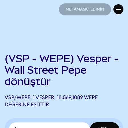
METAMASK'I EDİNİN
METAMASK'I EDİNİN
(VSP - WEPE) Vesper -
Wall Street Pepe
dönüştür
VSP/WEPE: 1 VESPER, 18.569,1089 WEPE
DEĞERINE EŞITTIR