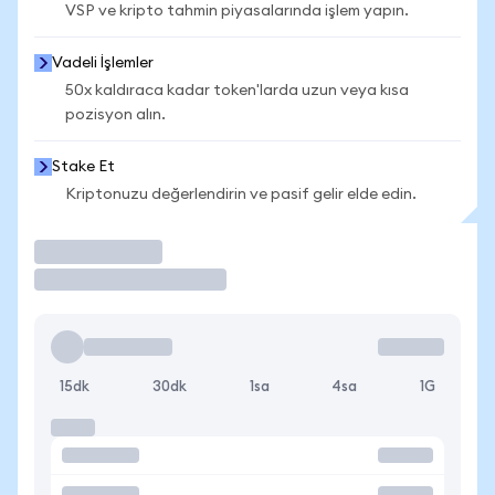
VSP ve kripto tahmin piyasalarında işlem yapın.
Vadeli İşlemler
50x kaldıraca kadar token'larda uzun veya kısa
pozisyon alın.
Stake Et
Kriptonuzu değerlendirin ve pasif gelir elde edin.
İşlem Yap
15dk
30dk
1sa
4sa
1G