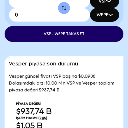
VSP
WEPE
VSP - WEPE TAKAS ET
Vesper piyasa son durumu
Vesper güncel fiyatı VSP başına $0,0938.
Dolaşımdaki arzı 10,00 Mn VSP ve Vesper toplam
piyasa değeri $937,74 B .
PIYASA DEĞERI
$937,74 B
İŞLEM HACMI
(24S)
$1,05 B