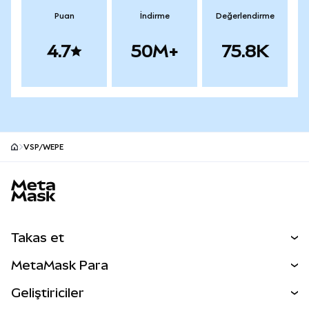
Puan
İndirme
Değerlendirme
4.7
50M+
75.8K
VSP/WEPE
MetaMask site alt bilgisi
Takas et
Takas İşlemleri
MetaMask Para
Tahmin Et
YENİ
Kripto Al
Geliştiriciler
Perps
YENİ
MetaMask Kart
Dökümantasyon