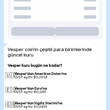
Vesper coin'in çeşitli para birimlerinde
güncel kuru
Vesper kuru bugün ne kadar?
Vesper'dan Amerikan Doları'na
🇺🇸
1 VSP eşittir $0,0938
Vesper'dan Euro'na
🇪🇺
1 VSP eşittir €0,0811
Vesper'dan İngiliz Sterlini'na
🇬🇧
1 VSP eşittir £0,0695