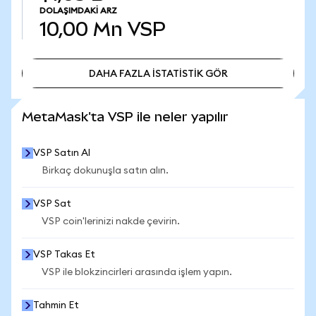
DOLAŞIMDAKI ARZ
10,00 Mn
VSP
DAHA FAZLA İSTATİSTİK GÖR
DAHA FAZLA İSTATİSTİK GÖR
MetaMask'ta VSP ile neler yapılır
VSP Satın Al
Birkaç dokunuşla satın alın.
VSP Sat
VSP coin'lerinizi nakde çevirin.
VSP Takas Et
VSP ile blokzincirleri arasında işlem yapın.
Tahmin Et