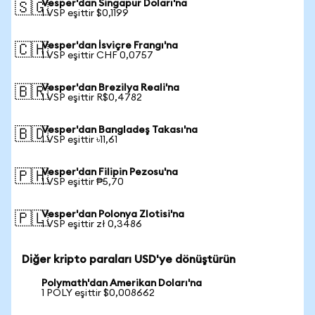
Vesper'dan Singapur Doları'na
🇸🇬
1 VSP eşittir $0,1199
Vesper'dan İsviçre Frangı'na
🇨🇭
1 VSP eşittir CHF 0,0757
Vesper'dan Brezilya Reali'na
🇧🇷
1 VSP eşittir R$0,4782
Vesper'dan Bangladeş Takası'na
🇧🇩
1 VSP eşittir ৳11,61
Vesper'dan Filipin Pezosu'na
🇵🇭
1 VSP eşittir ₱5,70
Vesper'dan Polonya Zlotisi'na
🇵🇱
1 VSP eşittir zł 0,3486
Diğer kripto paraları USD'ye dönüştürün
Polymath'dan Amerikan Doları'na
1 POLY eşittir $0,008662