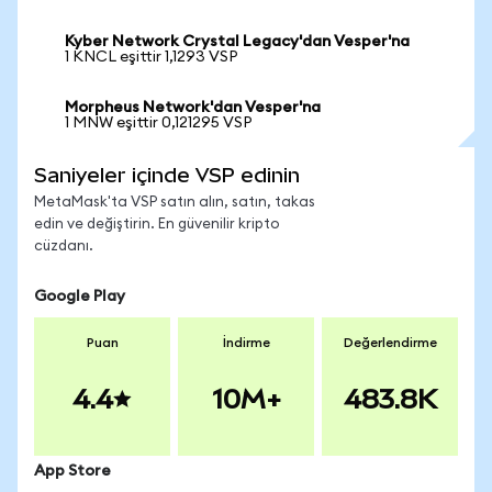
Kyber Network Crystal Legacy'dan Vesper'na
1 KNCL eşittir 1,1293 VSP
Morpheus Network'dan Vesper'na
1 MNW eşittir 0,121295 VSP
Saniyeler içinde VSP edinin
MetaMask'ta VSP satın alın, satın, takas
edin ve değiştirin. En güvenilir kripto
cüzdanı.
Google Play
Puan
İndirme
Değerlendirme
4.4
10M+
483.8K
App Store