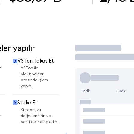
er yapılır
İşlem Yap
VSTon Takas Et
i
VSTon ile
blokzincirleri
arasında işlem
yapın.
15dk
30dk
Stake Et
Kriptonuzu
a
değerlendirin ve
pasif gelir elde edin.