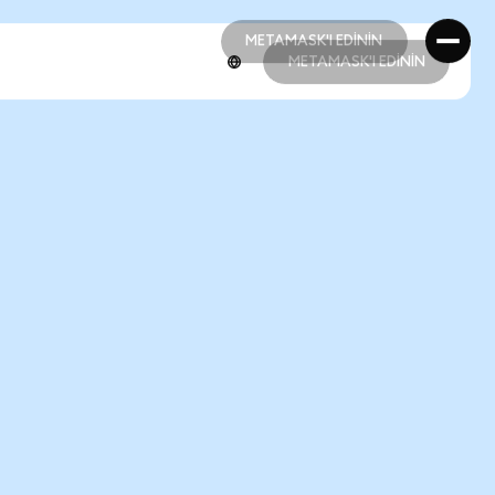
METAMASK'I EDİNİN
METAMASK'I EDİNİN
METAMASK'I EDİNİN
METAMASK'I EDİNİN