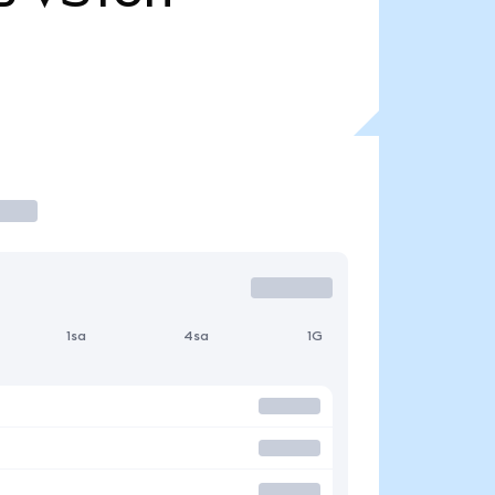
1sa
4sa
1G