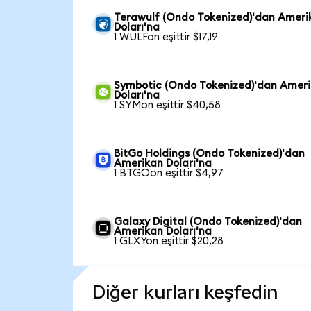
Terawulf (Ondo Tokenized)'dan Ameri
Doları'na
1 WULFon eşittir $17,19
Symbotic (Ondo Tokenized)'dan Amer
Doları'na
1 SYMon eşittir $40,58
BitGo Holdings (Ondo Tokenized)'dan
Amerikan Doları'na
1 BTGOon eşittir $4,97
Galaxy Digital (Ondo Tokenized)'dan
Amerikan Doları'na
1 GLXYon eşittir $20,28
Diğer kurları keşfedin