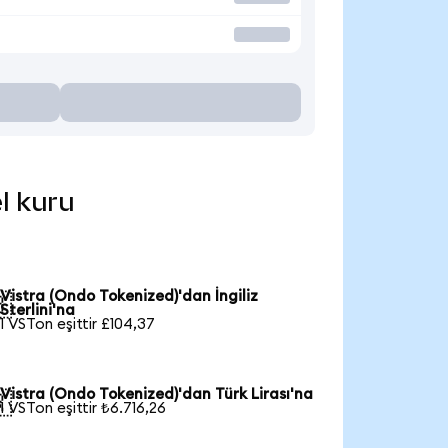
el kuru
Vistra (Ondo Tokenized)'dan İngiliz

Sterlini'na
1 VSTon eşittir £104,37
Vistra (Ondo Tokenized)'dan Türk Lirası'na

1 VSTon eşittir ₺6.716,26