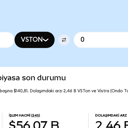
VSTON
 piyasa son durumu
başına $140,81. Dolaşımdaki arzı 2,46 B VSTon ve Vistra (Ondo 
İŞLEM HACMI
(24S)
DOLAŞIMDAKI ARZ
$56,07 B
2,46 