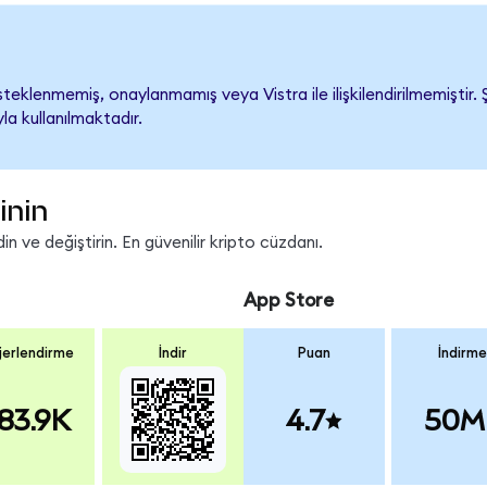
teklenmemiş, onaylanmamış veya Vistra ile ilişkilendirilmemiştir. Ş
a kullanılmaktadır.
inin
n ve değiştirin. En güvenilir kripto cüzdanı.
App Store
erlendirme
İndir
Puan
İndirme
83.9K
4.7
50M