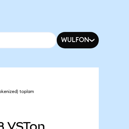
WULFON
Tokenized) toplam
B
VSTon