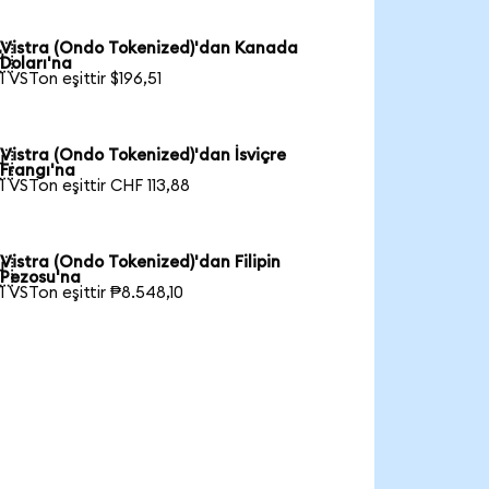
Vistra (Ondo Tokenized)'dan Kanada

Doları'na
1 VSTon eşittir $196,51
Vistra (Ondo Tokenized)'dan İsviçre

Frangı'na
1 VSTon eşittir CHF 113,88
Vistra (Ondo Tokenized)'dan Filipin

Pezosu'na
1 VSTon eşittir ₱8.548,10