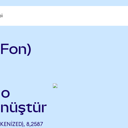
ci
Fon)
do
önüştür
ENIZED), 8,2587