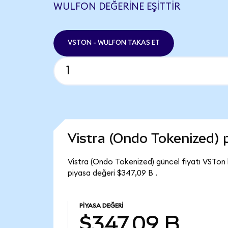
WULFON DEĞERINE EŞITTIR
VSTON - WULFON TAKAS ET
Vistra (Ondo Tokenized)
Vistra (Ondo Tokenized) güncel fiyatı VSTon 
piyasa değeri $347,09 B .
PIYASA DEĞERI
$347,09 B