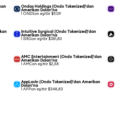
kan
Ondas Holdings (Ondo Tokenized)'dan
Amerikan Doları'na
1 ONDSon eşittir $9,09
ikan
Intuitive Surgical (Ondo Tokenized)'dan
Amerikan Doları'na
1 ISRGon eşittir $381,80
AMC Entertainment (Ondo Tokenized)'dan
Amerikan Doları'na
1 AMCon eşittir $2,58
AppLovin (Ondo Tokenized)'dan Amerikan
Doları'na
1 APPon eşittir $348,83