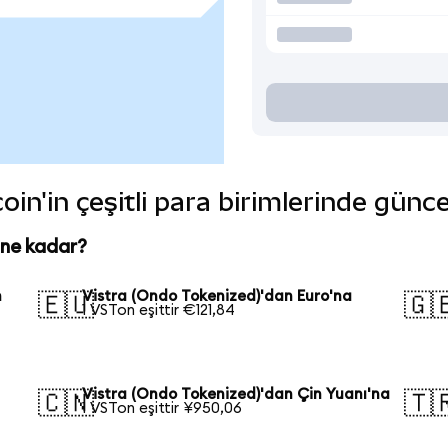
in'in çeşitli para birimlerinde günc
 ne kadar?
n
Vistra (Ondo Tokenized)'dan Euro'na
🇪🇺
🇬
1 VSTon eşittir €121,84
Vistra (Ondo Tokenized)'dan Çin Yuanı'na
🇨🇳
🇹
1 VSTon eşittir ¥950,06