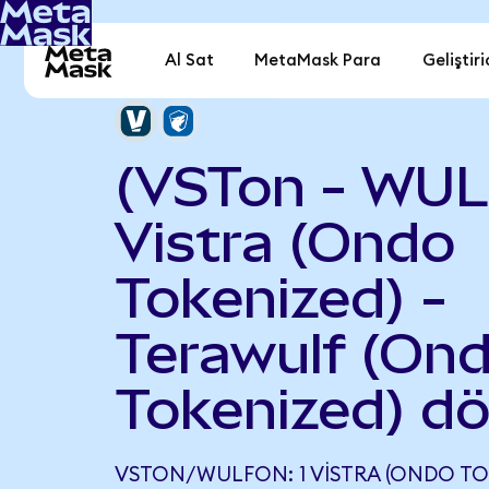
Al Sat
MetaMask Para
Geliştiri
(VSTon - WUL
Vistra (Ondo
Tokenized) -
Terawulf (On
Tokenized) d
VSTON/WULFON: 1 VISTRA (ONDO TOK