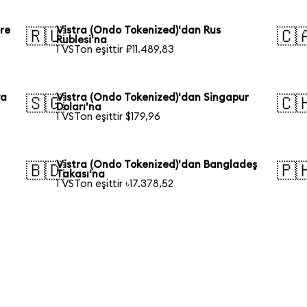
re
Vistra (Ondo Tokenized)'dan Rus
🇷🇺
🇨
Rublesi'na
1 VSTon eşittir ₽11.489,83
ya
Vistra (Ondo Tokenized)'dan Singapur
🇸🇬
🇨
Doları'na
1 VSTon eşittir $179,96
Vistra (Ondo Tokenized)'dan Bangladeş
🇧🇩
🇵
Takası'na
1 VSTon eşittir ৳17.378,52