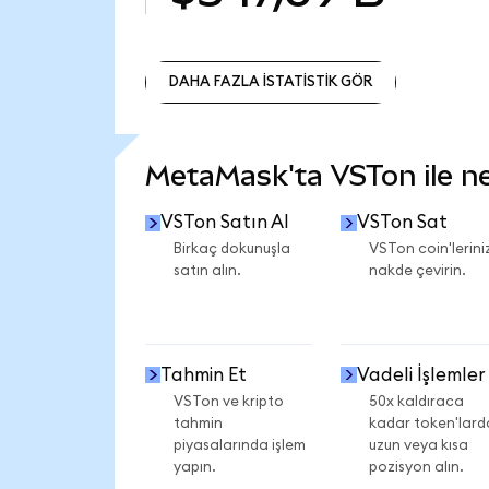
DAHA FAZLA İSTATİSTİK GÖR
DAHA FAZLA İSTATİSTİK GÖR
MetaMask'ta VSTon ile nel
VSTon Satın Al
VSTon Sat
Birkaç dokunuşla
VSTon coin'leriniz
satın alın.
nakde çevirin.
Tahmin Et
Vadeli İşlemler
VSTon ve kripto
50x kaldıraca
tahmin
kadar token'lard
piyasalarında işlem
uzun veya kısa
yapın.
pozisyon alın.