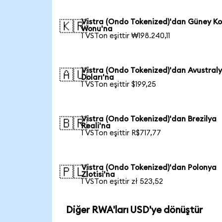
Vistra (Ondo Tokenized)'dan Güney Ko
🇰🇷
Wonu'na
1 VSTon eşittir ₩198.240,11
Vistra (Ondo Tokenized)'dan Avustral
🇦🇺
Doları'na
1 VSTon eşittir $199,25
Vistra (Ondo Tokenized)'dan Brezilya
🇧🇷
Reali'na
1 VSTon eşittir R$717,77
Vistra (Ondo Tokenized)'dan Polonya
🇵🇱
Zlotisi'na
1 VSTon eşittir zł 523,52
Diğer RWA'ları USD'ye dönüştür