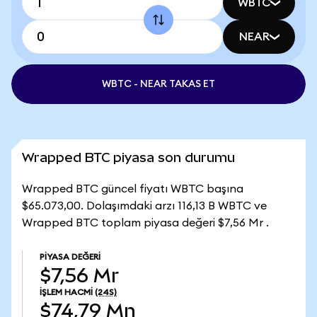
WBTC
NEAR
WBTC - NEAR TAKAS ET
Wrapped BTC piyasa son durumu
Wrapped BTC güncel fiyatı WBTC başına
$65.073,00. Dolaşımdaki arzı 116,13 B WBTC ve
Wrapped BTC toplam piyasa değeri $7,56 Mr .
PIYASA DEĞERI
$7,56 Mr
İŞLEM HACMI
(24S)
$74,79 Mn