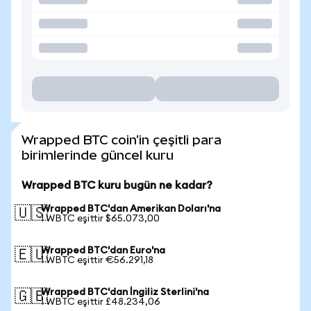
Wrapped BTC coin'in çeşitli para
birimlerinde güncel kuru
Wrapped BTC kuru bugün ne kadar?
Wrapped BTC'dan Amerikan Doları'na
🇺🇸
1 WBTC eşittir $65.073,00
Wrapped BTC'dan Euro'na
🇪🇺
1 WBTC eşittir €56.291,18
Wrapped BTC'dan İngiliz Sterlini'na
🇬🇧
1 WBTC eşittir £48.234,06