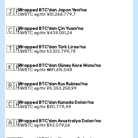
Wrapped BTC'dan Japon Yeni'na
🇯🇵
1 WBTC eşittir ¥10.268.779,7
Wrapped BTC'dan Çin Yuanı'na
🇨🇳
1 WBTC eşittir ¥439.051,24
Wrapped BTC'dan Türk Lirası'na
🇹🇷
1 WBTC eşittir ₺3.103.799,78
Wrapped BTC'dan Güney Kore Wonu'na
🇰🇷
1 WBTC eşittir ₩91.615.048
Wrapped BTC'dan Rus Rublesi'na
🇷🇺
1 WBTC eşittir ₽5.353.258,99
Wrapped BTC'dan Kanada Doları'na
🇨🇦
1 WBTC eşittir $90.779,49
Wrapped BTC'dan Avustralya Doları'na
🇦🇺
1 WBTC eşittir $92.079,56