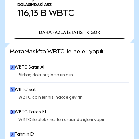
DOLAŞIMDAKI ARZ
116,13 B
WBTC
DAHA FAZLA İSTATİSTİK GÖR
DAHA FAZLA İSTATİSTİK GÖR
MetaMask'ta WBTC ile neler yapılır
WBTC Satın Al
Birkaç dokunuşla satın alın.
WBTC Sat
WBTC coin'lerinizi nakde çevirin.
WBTC Takas Et
WBTC ile blokzincirleri arasında işlem yapın.
Tahmin Et