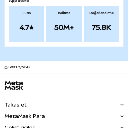
App Store
Puan
İndirme
Değerlendirme
4.7
50M+
75.8K
WBTC/NEAR
MetaMask site alt bilgisi
Takas et
Takas İşlemleri
MetaMask Para
Tahmin Et
YENİ
Kripto Al
Geliştiriciler