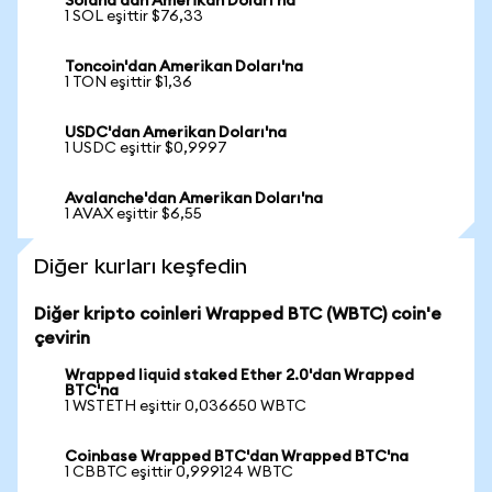
Solana'dan Amerikan Doları'na
1 SOL eşittir $76,33
Toncoin'dan Amerikan Doları'na
1 TON eşittir $1,36
USDC'dan Amerikan Doları'na
1 USDC eşittir $0,9997
Avalanche'dan Amerikan Doları'na
1 AVAX eşittir $6,55
Diğer kurları keşfedin
Diğer kripto coinleri Wrapped BTC (WBTC) coin'e
çevirin
Wrapped liquid staked Ether 2.0'dan Wrapped
BTC'na
1 WSTETH eşittir 0,036650 WBTC
Coinbase Wrapped BTC'dan Wrapped BTC'na
1 CBBTC eşittir 0,999124 WBTC