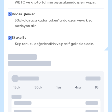
WBTC ve kripto tahmin piyasalarında işlem yapın.
Vadeli İşlemler
50x kaldıraca kadar token'larda uzun veya kısa
pozisyon alın.
Stake Et
Kriptonuzu değerlendirin ve pasif gelir elde edin.
İşlem Yap
15dk
30dk
1sa
4sa
1G