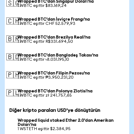
Wrapped BTC'dan Singapur Doları'na
🇸🇬
1 WBTC eşittir $83.169,24
Wrapped BTC'dan İsviçre Frangı'na
🇨🇭
1 WBTC eşittir CHF 52.579,93
Wrapped BTC'dan Brezilya Reali'na
🇧🇷
1 WBTC eşittir R$331.694,50
Wrapped BTC'dan Bangladeş Takası'na
🇧🇩
1 WBTC eşittir ৳8.031.195,10
Wrapped BTC'dan Filipin Pezosu'na
🇵🇭
1 WBTC eşittir ₱3.950.231,20
Wrapped BTC'dan Polonya Zlotisi'na
🇵🇱
1 WBTC eşittir zł 241.757,65
Diğer kripto paraları USD'ye dönüştürün
Wrapped liquid staked Ether 2.0'dan Amerikan
Doları'na
1 WSTETH eşittir $2.384,95