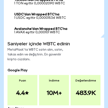
Toncoin'dan Wrapped BTC'na
1 TON eşittir 0,00002090 WBTC
USDC'dan Wrapped BTC'na
1 USDC eşittir 0,00001536 WBTC
Avalanche'dan Wrapped BTC'na
1 AVAX eşittir 0,000101 WBTC
Saniyeler içinde WBTC edinin
MetaMask'ta WBTC satın alın, satın,
takas edin ve değiştirin. En güvenilir
kripto cüzdanı.
Google Play
Puan
İndirme
Değerlendirme
4.4
10M+
483.9K