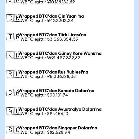
🇯🇵
1 WBTC eşittir ¥10.188.132,89
Wrapped BTC'dan Çin Yuanı'na
🇨🇳
1 WBTC eşittir ¥433.913,34
Wrapped BTC'dan Türk Lirası'na
🇹🇷
1 WBTC eşittir ₺3.063.354,39
Wrapped BTC'dan Güney Kore Wonu'na
🇰🇷
1 WBTC eşittir ₩91.497.329,82
Wrapped BTC'dan Rus Rublesi'na
🇷🇺
1 WBTC eşittir ₽5.336.128,08
Wrapped BTC'dan Kanada Doları'na
🇨🇦
1 WBTC eşittir $90.101,74
Wrapped BTC'dan Avustralya Doları'na
🇦🇺
1 WBTC eşittir $91.456,10
Wrapped BTC'dan Singapur Doları'na
🇸🇬
1 WBTC eşittir $82.528,94