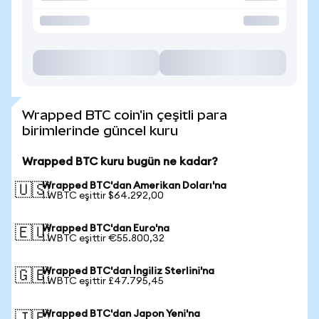
Wrapped BTC coin'in çeşitli para
birimlerinde güncel kuru
Wrapped BTC kuru bugün ne kadar?
Wrapped BTC'dan Amerikan Doları'na
🇺🇸
1 WBTC eşittir $64.292,00
Wrapped BTC'dan Euro'na
🇪🇺
1 WBTC eşittir €55.800,32
Wrapped BTC'dan İngiliz Sterlini'na
🇬🇧
1 WBTC eşittir £47.795,45
Wrapped BTC'dan Japon Yeni'na