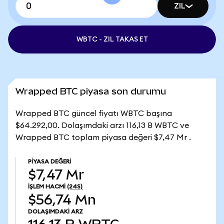
ZIL
WBTC - ZIL TAKAS ET
Wrapped BTC piyasa son durumu
Wrapped BTC güncel fiyatı WBTC başına
$64.292,00. Dolaşımdaki arzı 116,13 B WBTC ve
Wrapped BTC toplam piyasa değeri $7,47 Mr .
PIYASA DEĞERI
$7,47 Mr
İŞLEM HACMI
(24S)
$56,74 Mn
DOLAŞIMDAKI ARZ