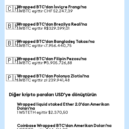
Wrapped BTC'dan İsviçre Frangı'na
🇨🇭
1 WBTC eşittir CHF 52.247,39
Wrapped BTC'dan Brezilya Reali'na
🇧🇷
1 WBTC eşittir R$329.399,01
Wrapped BTC'dan Bangladeş Takası'na
🇧🇩
1 WBTC eşittir ৳7.956.440,75
Wrapped BTC'dan Filipin Pezosu'na
🇵🇭
1 WBTC eşittir ₱3.905.726,88
Wrapped BTC'dan Polonya Zlotisi'na
🇵🇱
1 WBTC eşittir zł 239.941,48
Diğer kripto paraları USD'ye dönüştürün
Wrapped liquid staked Ether 2.0'dan Amerikan
Doları'na
1 WSTETH eşittir $2.370,50
Coinbase Wrapped BTC'dan Amerikan Doları'na