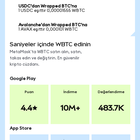
USDC'dan Wrapped BTC'na
1 USDC eşittir 0,00001555 WBTC
Avalanche'dan Wrapped BTC'na
1 AVAX eşittir 0,000101 WBTC
Saniyeler içinde WBTC edinin
MetaMask'ta WBTC satın alın, satın,
takas edin ve değiştirin. En güvenilir
kripto cüzdanı.
Google Play
Puan
İndirme
Değerlendirme
4.4
10M+
483.7K
App Store