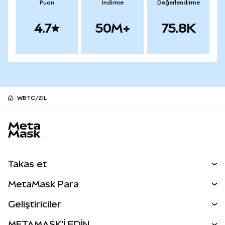
Puan
İndirme
Değerlendirme
4.7
50M+
75.8K
WBTC/ZIL
MetaMask site alt bilgisi
Takas et
Takas İşlemleri
MetaMask Para
Tahmin Et
YENİ
Kripto Al
Geliştiriciler
Perps
YENİ
MetaMask Kart
Dökümantasyon
METAMASK'İ EDİN