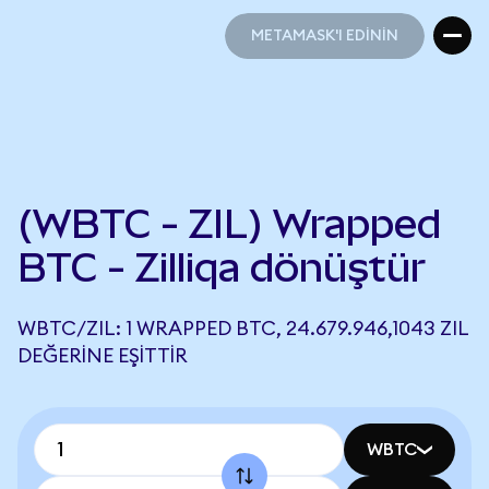
METAMASK'I EDİNİN
METAMASK'I EDİNİN
(WBTC - ZIL) Wrapped
BTC - Zilliqa dönüştür
WBTC/ZIL: 1 WRAPPED BTC, 24.679.946,1043 ZIL
DEĞERINE EŞITTIR
WBTC