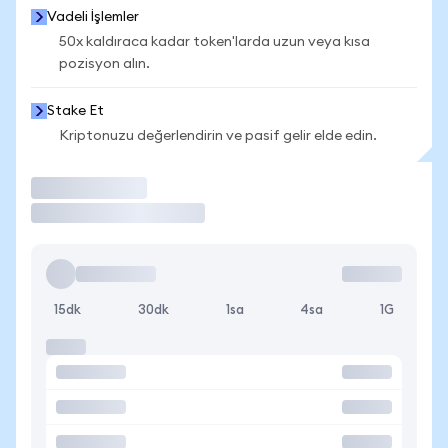
Vadeli İşlemler
50x kaldıraca kadar token'larda uzun veya kısa
pozisyon alın.
Stake Et
Kriptonuzu değerlendirin ve pasif gelir elde edin.
İşlem Yap
15dk
30dk
1sa
4sa
1G