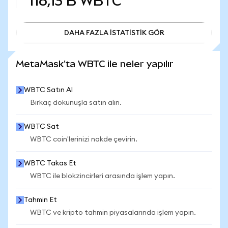
116,13 B
WBTC
DAHA FAZLA İSTATİSTİK GÖR
DAHA FAZLA İSTATİSTİK GÖR
MetaMask'ta WBTC ile neler yapılır
WBTC Satın Al
Birkaç dokunuşla satın alın.
WBTC Sat
WBTC coin'lerinizi nakde çevirin.
WBTC Takas Et
WBTC ile blokzincirleri arasında işlem yapın.
Tahmin Et
WBTC ve kripto tahmin piyasalarında işlem yapın.