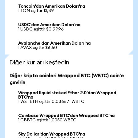
Toncoin'dan Amerikan Doları'na
1 TON eşittir $1,39
USDC'dan Amerikan Doları'na
1 USDC eşittir $0,9996
Avalanche'dan Amerikan Doları'na
1 AVAX eşittir $6,50
Diğer kurları keşfedin
Diğer kripto coinleri Wrapped BTC (WBTC) coin'e
çevirin
Wrapped liquid staked Ether 2.0'dan Wrapped
BTC'na
1 WSTETH eşittir 0,036871 WBTC
Coinbase Wrapped BTC'dan Wrapped BTC'na
1 CBBTC eşittir 1,0050 WBTC
Sky Dollar'dan Wrapped BTC'na