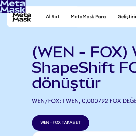
Al Sat
MetaMask Para
Geliştiri
(WEN - FOX)
ShapeShift F
dönüştür
WEN/FOX: 1 WEN, 0,000792 FOX DEĞE
WEN - FOX TAKAS ET