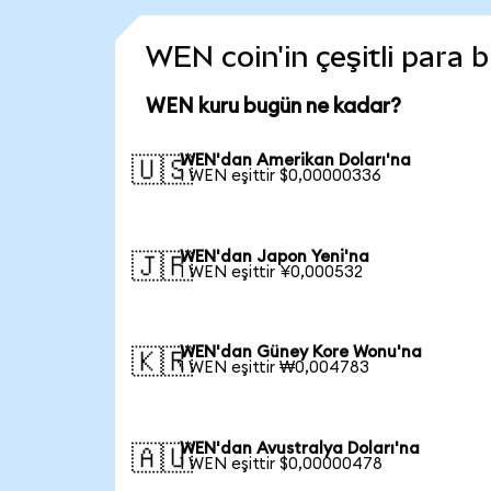
WEN coin'in çeşitli para 
WEN kuru bugün ne kadar?
WEN'dan Amerikan Doları'na
🇺🇸
1 WEN eşittir $0,00000336
WEN'dan Japon Yeni'na
🇯🇵
1 WEN eşittir ¥0,000532
WEN'dan Güney Kore Wonu'na
🇰🇷
1 WEN eşittir ₩0,004783
WEN'dan Avustralya Doları'na
🇦🇺
1 WEN eşittir $0,00000478