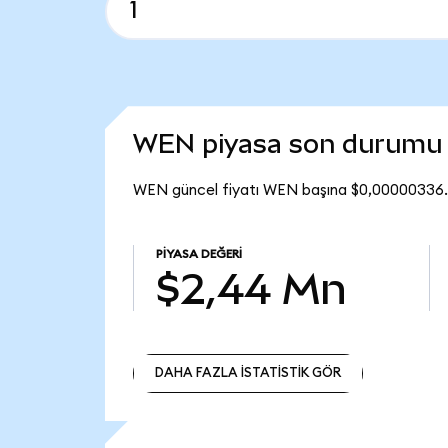
WEN piyasa son durumu
WEN güncel fiyatı WEN başına $0,00000336.
PIYASA DEĞERI
$2,44 Mn
DAHA FAZLA İSTATİSTİK GÖR
DAHA FAZLA İSTATİSTİK GÖR