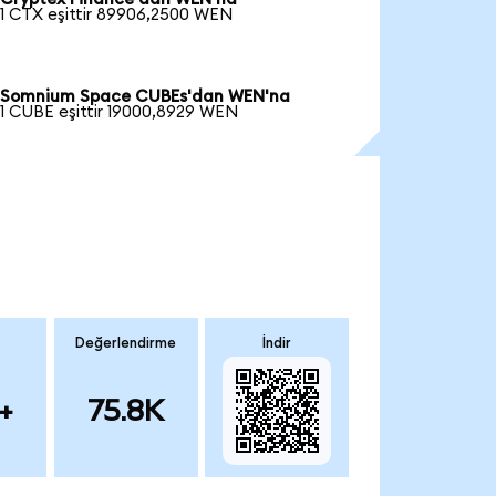
1 CTX eşittir 89906,2500 WEN
Somnium Space CUBEs'dan WEN'na
1 CUBE eşittir 19000,8929 WEN
Değerlendirme
İndir
+
75.8K