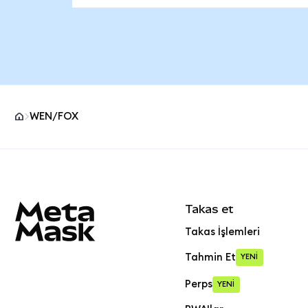
WEN/FOX
MetaMask site alt bilgisi
Takas et
Takas İşlemleri
Tahmin Et
YENİ
Perps
YENİ