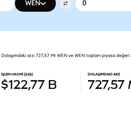
WEN
 Dolaşımdaki arzı 727,57 Mr WEN ve WEN toplam piyasa değeri 
İŞLEM HACMI
(24S)
DOLAŞIMDAKI ARZ
$122,77 B
727,57