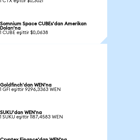
1 CTX eşittir $0,3021
Somnium Space CUBEs'dan Amerikan
Doları'na
1 CUBE eşittir $0,0638
Goldfinch'dan WEN'na
1 GFI eşittir 9296,3363 WEN
SUKU'dan WEN'na
1 SUKU eşittir 1187,4583 WEN
Cryptex Finance'dan WEN'na