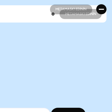
METAMASK'I EDİNİN
METAMASK'I EDİNİN
METAMASK'I EDİNİN
METAMASK'I EDİNİN