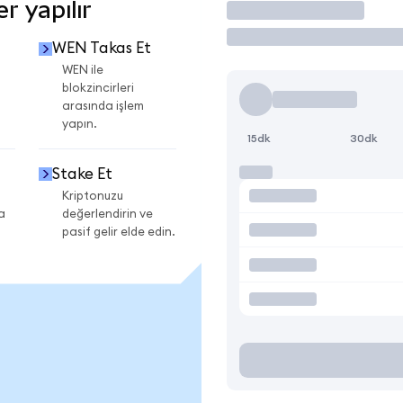
r yapılır
İşlem Yap
WEN Takas Et
WEN ile
blokzincirleri
arasında işlem
yapın.
15dk
30dk
Stake Et
Kriptonuzu
a
değerlendirin ve
pasif gelir elde edin.