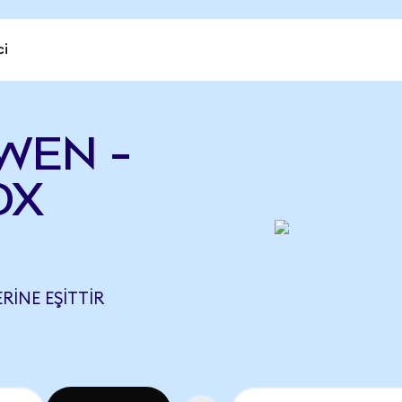
ci
 WEN -
OX
RINE EŞITTIR