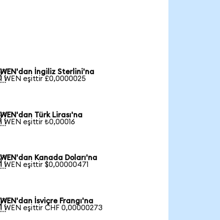
WEN'dan İngiliz Sterlini'na

1 WEN eşittir £0,0000025
WEN'dan Türk Lirası'na

1 WEN eşittir ₺0,00016
WEN'dan Kanada Doları'na

1 WEN eşittir $0,00000471
WEN'dan İsviçre Frangı'na

1 WEN eşittir CHF 0,00000273