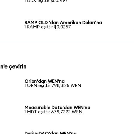
1 DDX eşittir $0,0497
RAMP OLD 'dan Amerikan Doları'na
1 RAMP eşittir $0,0257
'e çevirin
Orion'dan WEN'na
1 ORN eşittir 7911,3125 WEN
Measurable Data'dan WEN'na
1 MDT eşittir 878,7292 WEN
DerivaDAO'dan WEN'na