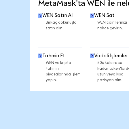
MetaMask'ta WEN ile nele
WEN Satın Al
WEN Sat
Birkaç dokunuşla
WEN coin'lerinizi
satın alın.
nakde çevirin.
Tahmin Et
Vadeli İşlemler
WEN ve kripto
50x kaldıraca
tahmin
kadar token'lard
piyasalarında işlem
uzun veya kısa
yapın.
pozisyon alın.