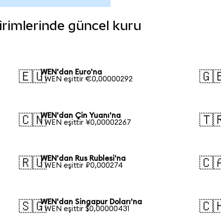
birimlerinde güncel kuru
WEN'dan Euro'na
🇪🇺
🇬
1 WEN eşittir €0,00000292
WEN'dan Çin Yuanı'na
🇨🇳
🇹
1 WEN eşittir ¥0,00002267
WEN'dan Rus Rublesi'na
🇷🇺
🇨
1 WEN eşittir ₽0,000274
WEN'dan Singapur Doları'na
🇸🇬
🇨
1 WEN eşittir $0,00000431