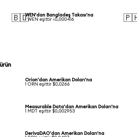
WEN'dan Bangladeş Takası'na
🇧🇩
🇵
1 WEN eşittir ৳0,000416
ürün
Orion'dan Amerikan Doları'na
1 ORN eşittir $0,0266
Measurable Data'dan Amerikan Doları'na
1 MDT eşittir $0,002953
DerivaDAO'dan Amerikan Doları'na