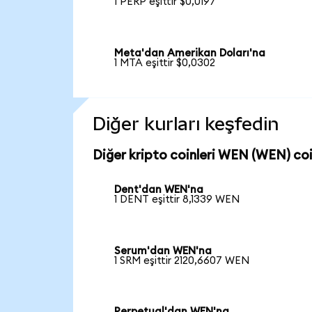
1 PERP eşittir $0,0197
Meta'dan Amerikan Doları'na
1 MTA eşittir $0,0302
Diğer kurları keşfedin
Diğer kripto coinleri WEN (WEN) coin
Dent'dan WEN'na
1 DENT eşittir 8,1339 WEN
Serum'dan WEN'na
1 SRM eşittir 2120,6607 WEN
Perpetual'dan WEN'na