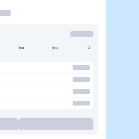
1sa
4sa
1G