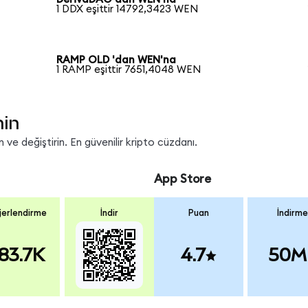
1 DDX eşittir 14792,3423 WEN
RAMP OLD 'dan WEN'na
1 RAMP eşittir 7651,4048 WEN
nin
ve değiştirin. En güvenilir kripto cüzdanı.
App Store
erlendirme
İndir
Puan
İndirme
83.7K
4.7
50M