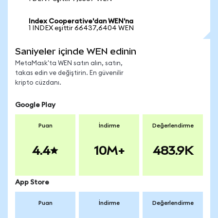
Index Cooperative'dan WEN'na
1 INDEX eşittir 66437,6404 WEN
Saniyeler içinde WEN edinin
MetaMask'ta WEN satın alın, satın,
takas edin ve değiştirin. En güvenilir
kripto cüzdanı.
Google Play
Puan
İndirme
Değerlendirme
4.4
10M+
483.9K
App Store
Puan
İndirme
Değerlendirme