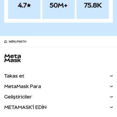
4.7
50M+
75.8K
WEN/MATH
MetaMask site alt bilgisi
Takas et
Takas İşlemleri
MetaMask Para
Tahmin Et
YENİ
Kripto Al
Geliştiriciler
Perps
YENİ
MetaMask Kart
Dökümantasyon
METAMASK'İ EDİN
RWA'lar
mUSD
YENİ
Kontrol Paneli
İşlem Kalkanı