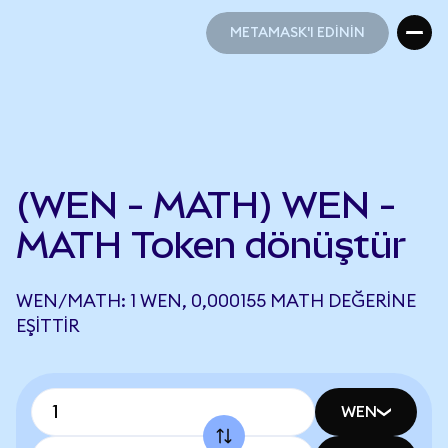
METAMASK'I EDİNİN
METAMASK'I EDİNİN
(WEN - MATH) WEN -
MATH Token dönüştür
WEN/MATH: 1 WEN, 0,000155 MATH DEĞERINE
EŞITTIR
WEN