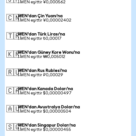
🇯🇵
1 WEN eşittir ¥0,000562
WEN'dan Çin Yuanı'na
🇨🇳
1 WEN eşittir ¥0,00002402
WEN'dan Türk Lirası'na
🇹🇷
1 WEN eşittir ₺0,00017
WEN'dan Güney Kore Wonu'na
🇰🇷
1 WEN eşittir ₩0,005012
WEN'dan Rus Rublesi'na
🇷🇺
1 WEN eşittir ₽0,00029
WEN'dan Kanada Doları'na
🇨🇦
1 WEN eşittir $0,00000497
WEN'dan Avustralya Doları'na
🇦🇺
1 WEN eşittir $0,00000504
WEN'dan Singapur Doları'na
🇸🇬
1 WEN eşittir $0,00000455