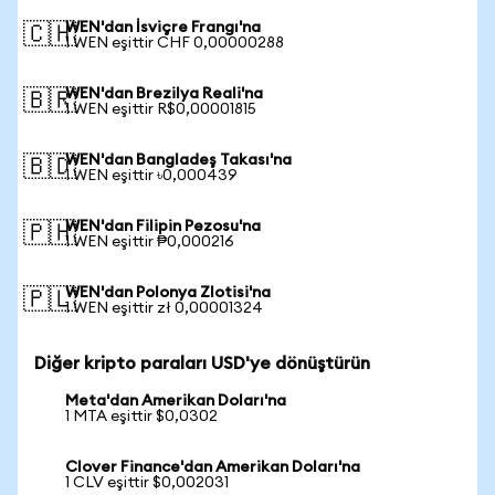
WEN'dan İsviçre Frangı'na
🇨🇭
1 WEN eşittir CHF 0,00000288
WEN'dan Brezilya Reali'na
🇧🇷
1 WEN eşittir R$0,00001815
WEN'dan Bangladeş Takası'na
🇧🇩
1 WEN eşittir ৳0,000439
WEN'dan Filipin Pezosu'na
🇵🇭
1 WEN eşittir ₱0,000216
WEN'dan Polonya Zlotisi'na
🇵🇱
1 WEN eşittir zł 0,00001324
Diğer kripto paraları USD'ye dönüştürün
Meta'dan Amerikan Doları'na
1 MTA eşittir $0,0302
Clover Finance'dan Amerikan Doları'na
1 CLV eşittir $0,002031