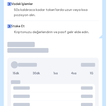
Vadeli İşlemler
50x kaldıraca kadar token'larda uzun veya kısa
pozisyon alın.
Stake Et
Kriptonuzu değerlendirin ve pasif gelir elde edin.
İşlem Yap
15dk
30dk
1sa
4sa
1G