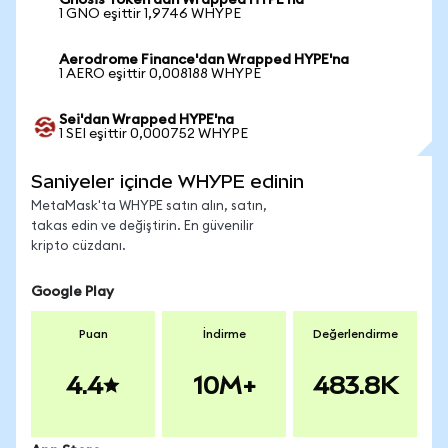
Gnosis Token'dan Wrapped HYPE'na
1 GNO eşittir 1,9746 WHYPE
Aerodrome Finance'dan Wrapped HYPE'na
1 AERO eşittir 0,008188 WHYPE
Sei'dan Wrapped HYPE'na
1 SEI eşittir 0,000752 WHYPE
Saniyeler içinde WHYPE edinin
MetaMask'ta WHYPE satın alın, satın,
takas edin ve değiştirin. En güvenilir
kripto cüzdanı.
Google Play
Puan
İndirme
Değerlendirme
4.4
10M+
483.8K