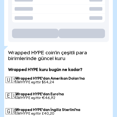
Wrapped HYPE coin'in çeşitli para
birimlerinde güncel kuru
Wrapped HYPE kuru bugün ne kadar?
Wrapped HYPE'dan Amerikan Doları'na
🇺🇸
1 WHYPE eşittir $54,24
Wrapped HYPE'dan Euro'na
🇪🇺
1 WHYPE eşittir €46,92
Wrapped HYPE'dan İngiliz Sterlini'na
🇬🇧
1 WHYPE eşittir £40,20