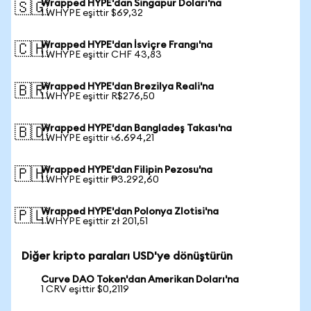
Wrapped HYPE'dan Singapur Doları'na
🇸🇬
1 WHYPE eşittir $69,32
Wrapped HYPE'dan İsviçre Frangı'na
🇨🇭
1 WHYPE eşittir CHF 43,83
Wrapped HYPE'dan Brezilya Reali'na
🇧🇷
1 WHYPE eşittir R$276,50
Wrapped HYPE'dan Bangladeş Takası'na
🇧🇩
1 WHYPE eşittir ৳6.694,21
Wrapped HYPE'dan Filipin Pezosu'na
🇵🇭
1 WHYPE eşittir ₱3.292,60
Wrapped HYPE'dan Polonya Zlotisi'na
🇵🇱
1 WHYPE eşittir zł 201,51
Diğer kripto paraları USD'ye dönüştürün
Curve DAO Token'dan Amerikan Doları'na
1 CRV eşittir $0,2119