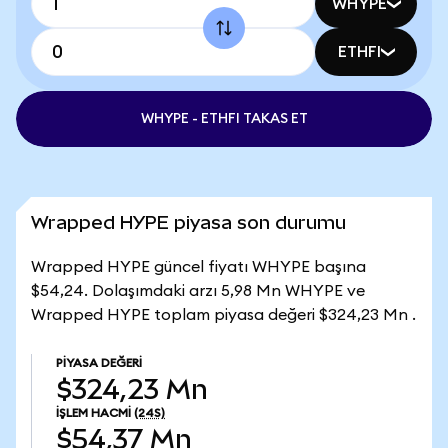
WHYPE
ETHFI
WHYPE - ETHFI TAKAS ET
Wrapped HYPE piyasa son durumu
Wrapped HYPE güncel fiyatı WHYPE başına
$54,24. Dolaşımdaki arzı 5,98 Mn WHYPE ve
Wrapped HYPE toplam piyasa değeri $324,23 Mn .
PIYASA DEĞERI
$324,23 Mn
İŞLEM HACMI
(24S)
$54,37 Mn