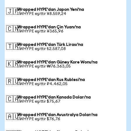
Wrapped HYPE'dan Japon Yeni'na
🇯🇵
1 WHYPE eşittir ¥8.559,24
Wrapped HYPE'dan Çin Yuanı'na
🇨🇳
1 WHYPE eşittir ¥365,96
Wrapped HYPE'dan Türk Lirası'na
🇹🇷
1 WHYPE eşittir ₺2.587,08
Wrapped HYPE'dan Güney Kore Wonu'na
🇰🇷
1 WHYPE eşittir ₩76.363,05
Wrapped HYPE'dan Rus Rublesi'na
🇷🇺
1 WHYPE eşittir ₽4.462,05
Wrapped HYPE'dan Kanada Doları'na
🇨🇦
1 WHYPE eşittir $75,67
Wrapped HYPE'dan Avustralya Doları'na
🇦🇺
1 WHYPE eşittir $76,76