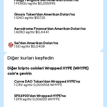
Pudgy Penguins'dan Amerikan Doları'na
1 PENGU eşittir $0,005995
Gnosis Token'dan Amerikan Doları'na
1 GNO eşittir $107,10
Aerodrome Finance'dan Amerikan Doları'na
1 AERO eşittir $0,4441
Sei'dan Amerikan Doları'na
1 SEI eşittir $0,0408
Diğer kurları keşfedin
Diğer kripto coinleri Wrapped HYPE (WHYPE)
coin'e çevirin
Curve DAO Token'dan Wrapped HYPE'na
1 CRV eşittir 0,003906 WHYPE
SPX6900'dan Wrapped HYPE'na
1 SPX eşittir 0,006120 WHYPE