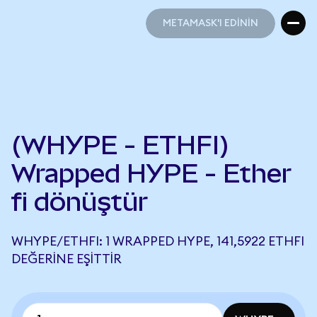
METAMASK'I EDİNİN
METAMASK'I EDİNİN
(WHYPE - ETHFI)
Wrapped HYPE - Ether
fi dönüştür
WHYPE/ETHFI: 1 WRAPPED HYPE, 141,5922 ETHFI
DEĞERINE EŞITTIR