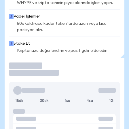
WHYPE ve kripto tahmin piyasalarında işlem yapın.
Vadeli İşlemler
50x kaldıraca kadar token'larda uzun veya kısa
pozisyon alın.
Stake Et
Kriptonuzu değerlendirin ve pasif gelir elde edin.
İşlem Yap
15dk
30dk
1sa
4sa
1G