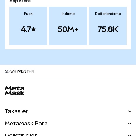
App Store
Puan
İndirme
Değerlendirme
4.7
50M+
75.8K
WHYPE/ETHFI
MetaMask site alt bilgisi
Takas et
Takas İşlemleri
MetaMask Para
Tahmin Et
YENİ
Kripto Al
Geliştiriciler