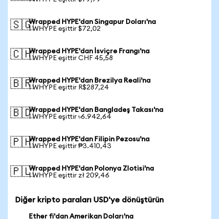
Wrapped HYPE'dan Singapur Doları'na
🇸🇬
1 WHYPE eşittir $72,02
Wrapped HYPE'dan İsviçre Frangı'na
🇨🇭
1 WHYPE eşittir CHF 45,58
Wrapped HYPE'dan Brezilya Reali'na
🇧🇷
1 WHYPE eşittir R$287,24
Wrapped HYPE'dan Bangladeş Takası'na
🇧🇩
1 WHYPE eşittir ৳6.942,64
Wrapped HYPE'dan Filipin Pezosu'na
🇵🇭
1 WHYPE eşittir ₱3.410,43
Wrapped HYPE'dan Polonya Zlotisi'na
🇵🇱
1 WHYPE eşittir zł 209,46
Diğer kripto paraları USD'ye dönüştürün
Ether fi'dan Amerikan Doları'na