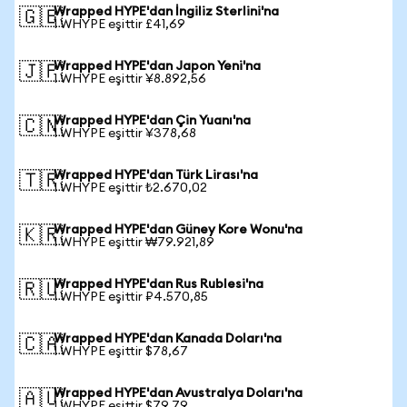
Wrapped HYPE'dan İngiliz Sterlini'na
🇬🇧
1 WHYPE eşittir £41,69
Wrapped HYPE'dan Japon Yeni'na
🇯🇵
1 WHYPE eşittir ¥8.892,56
Wrapped HYPE'dan Çin Yuanı'na
🇨🇳
1 WHYPE eşittir ¥378,68
Wrapped HYPE'dan Türk Lirası'na
🇹🇷
1 WHYPE eşittir ₺2.670,02
Wrapped HYPE'dan Güney Kore Wonu'na
🇰🇷
1 WHYPE eşittir ₩79.921,89
Wrapped HYPE'dan Rus Rublesi'na
🇷🇺
1 WHYPE eşittir ₽4.570,85
Wrapped HYPE'dan Kanada Doları'na
🇨🇦
1 WHYPE eşittir $78,67
Wrapped HYPE'dan Avustralya Doları'na
🇦🇺
1 WHYPE eşittir $79,79