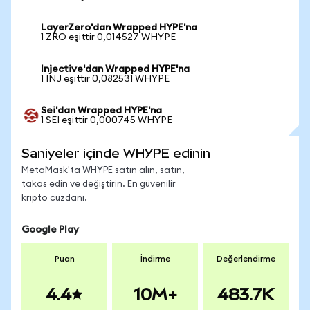
LayerZero'dan Wrapped HYPE'na
1 ZRO eşittir 0,014527 WHYPE
Injective'dan Wrapped HYPE'na
1 INJ eşittir 0,082531 WHYPE
Sei'dan Wrapped HYPE'na
1 SEI eşittir 0,000745 WHYPE
Saniyeler içinde WHYPE edinin
MetaMask'ta WHYPE satın alın, satın,
takas edin ve değiştirin. En güvenilir
kripto cüzdanı.
Google Play
Puan
İndirme
Değerlendirme
4.4
10M+
483.7K