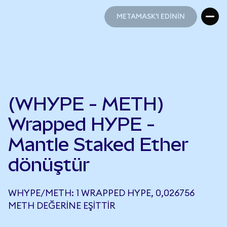
METAMASK'I EDİNİN
METAMASK'I EDİNİN
(WHYPE - METH)
Wrapped HYPE -
Mantle Staked Ether
dönüştür
WHYPE/METH: 1 WRAPPED HYPE, 0,026756
METH DEĞERINE EŞITTIR