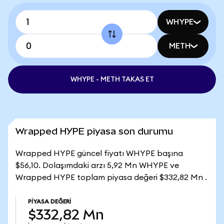
WHYPE
METH
WHYPE - METH TAKAS ET
Wrapped HYPE piyasa son durumu
Wrapped HYPE güncel fiyatı WHYPE başına
$56,10. Dolaşımdaki arzı 5,92 Mn WHYPE ve
Wrapped HYPE toplam piyasa değeri $332,82 Mn .
PIYASA DEĞERI
$332,82 Mn