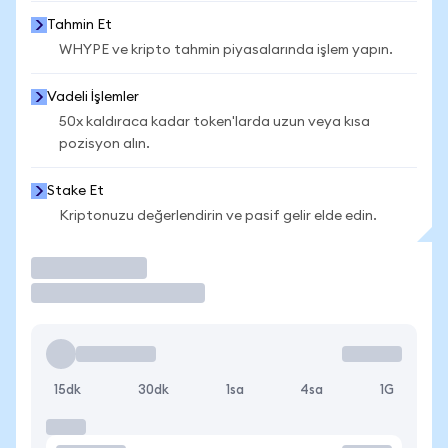
Tahmin Et
WHYPE ve kripto tahmin piyasalarında işlem yapın.
Vadeli İşlemler
50x kaldıraca kadar token'larda uzun veya kısa
pozisyon alın.
Stake Et
Kriptonuzu değerlendirin ve pasif gelir elde edin.
İşlem Yap
15dk
30dk
1sa
4sa
1G