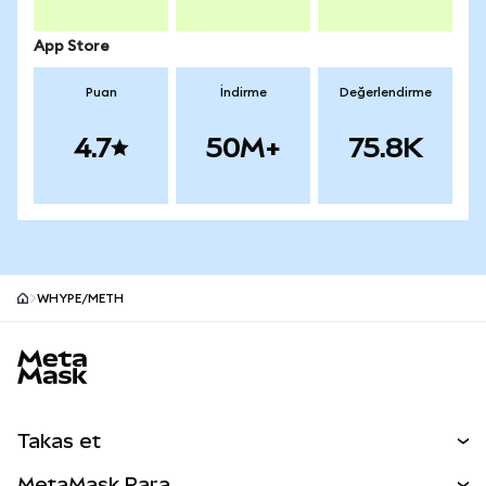
App Store
Puan
İndirme
Değerlendirme
4.7
50M+
75.8K
WHYPE/METH
MetaMask site alt bilgisi
Takas et
Takas İşlemleri
MetaMask Para