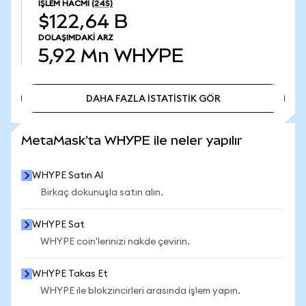
İŞLEM HACMI
(24S)
$122,64 B
DOLAŞIMDAKI ARZ
5,92 Mn
WHYPE
DAHA FAZLA İSTATİSTİK GÖR
DAHA FAZLA İSTATİSTİK GÖR
MetaMask'ta WHYPE ile neler yapılır
WHYPE Satın Al
Birkaç dokunuşla satın alın.
WHYPE Sat
WHYPE coin'lerinizi nakde çevirin.
WHYPE Takas Et
WHYPE ile blokzincirleri arasında işlem yapın.