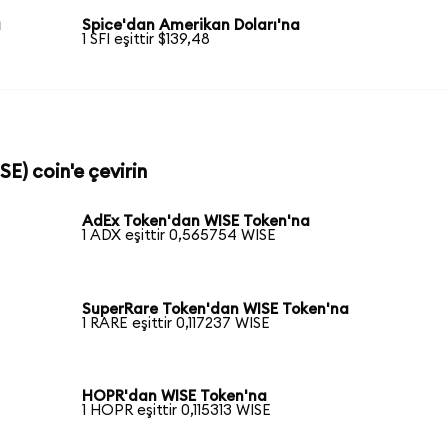
a
Spice'dan Amerikan Doları'na
1 SFI eşittir $139,48
SE) coin'e çevirin
AdEx Token'dan WISE Token'na
1 ADX eşittir 0,565754 WISE
SuperRare Token'dan WISE Token'na
1 RARE eşittir 0,117237 WISE
HOPR'dan WISE Token'na
1 HOPR eşittir 0,115313 WISE