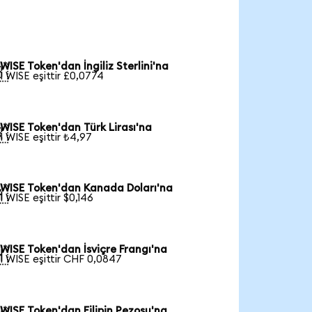
WISE Token'dan İngiliz Sterlini'na

1 WISE eşittir £0,0774
WISE Token'dan Türk Lirası'na

1 WISE eşittir ₺4,97
WISE Token'dan Kanada Doları'na

1 WISE eşittir $0,146
WISE Token'dan İsviçre Frangı'na

1 WISE eşittir CHF 0,0847
WISE Token'dan Filipin Pezosu'na