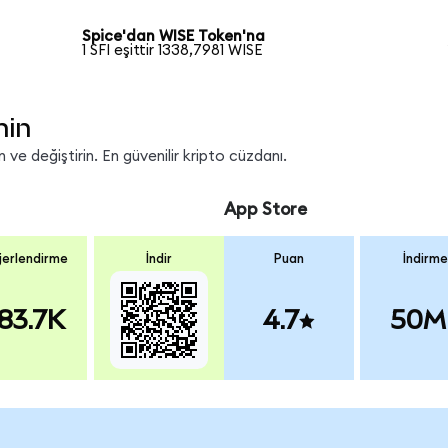
Spice'dan WISE Token'na
1 SFI eşittir 1338,7981 WISE
nin
ve değiştirin. En güvenilir kripto cüzdanı.
App Store
erlendirme
İndir
Puan
İndirme
83.7K
4.7
50M