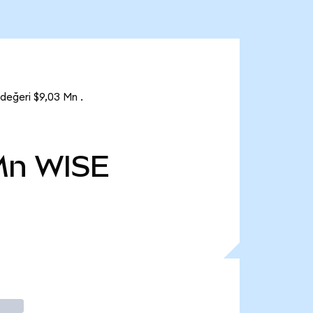
değeri $9,03 Mn .
Mn
WISE