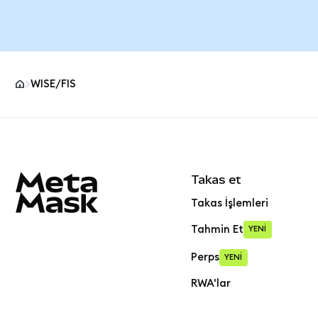
WISE/FIS
MetaMask site alt bilgisi
Takas et
Takas İşlemleri
Tahmin Et
YENİ
Perps
YENİ
RWA'lar