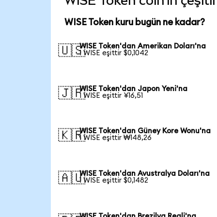
WISE Token coin'in çeşitl
WISE Token kuru bugün ne kadar?
WISE Token'dan Amerikan Doları'na
🇺🇸
1 WISE eşittir $0,1042
WISE Token'dan Japon Yeni'na
🇯🇵
1 WISE eşittir ¥16,51
WISE Token'dan Güney Kore Wonu'na
🇰🇷
1 WISE eşittir ₩148,26
WISE Token'dan Avustralya Doları'na
🇦🇺
1 WISE eşittir $0,1482
WISE Token'dan Brezilya Reali'na