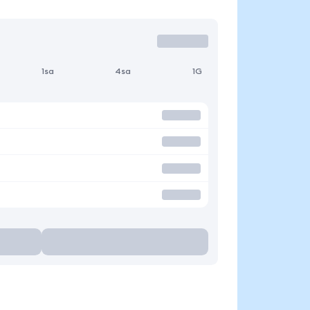
1sa
4sa
1G