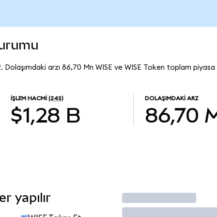
durumu
2. Dolaşımdaki arzı 86,70 Mn WISE ve WISE Token toplam piyasa 
İŞLEM HACMI
(24S)
DOLAŞIMDAKI ARZ
$1,28 B
86,70 
r yapılır
İşlem Yap