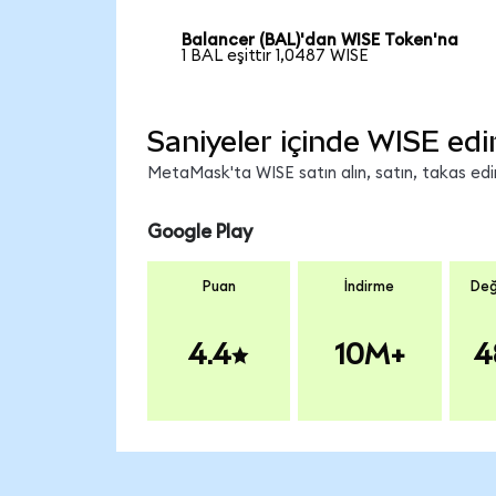
Balancer (BAL)'dan WISE Token'na
1 BAL eşittir 1,0487 WISE
Saniyeler içinde WISE edi
MetaMask'ta WISE satın alın, satın, takas edin 
Google Play
Puan
İndirme
Değ
4.4
10M+
4