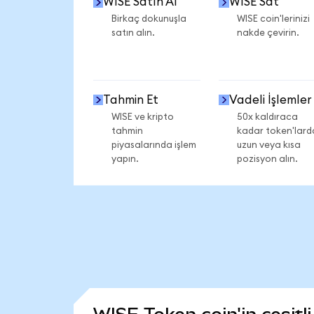
WISE Satın Al
WISE Sat
Birkaç dokunuşla
WISE coin'lerinizi
satın alın.
nakde çevirin.
Tahmin Et
Vadeli İşlemler
WISE ve kripto
50x kaldıraca
tahmin
kadar token'lard
piyasalarında işlem
uzun veya kısa
yapın.
pozisyon alın.