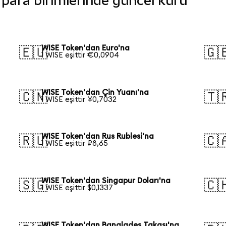
i para birimlerinde güncel kuru
WISE Token'dan Euro'na
🇪🇺
🇬
1 WISE eşittir €0,0904
WISE Token'dan Çin Yuanı'na
🇨🇳
🇹
1 WISE eşittir ¥0,7032
WISE Token'dan Rus Rublesi'na
🇷🇺
🇨
1 WISE eşittir ₽8,65
WISE Token'dan Singapur Doları'na
🇸🇬
🇨
1 WISE eşittir $0,1337
WISE Token'dan Bangladeş Takası'na