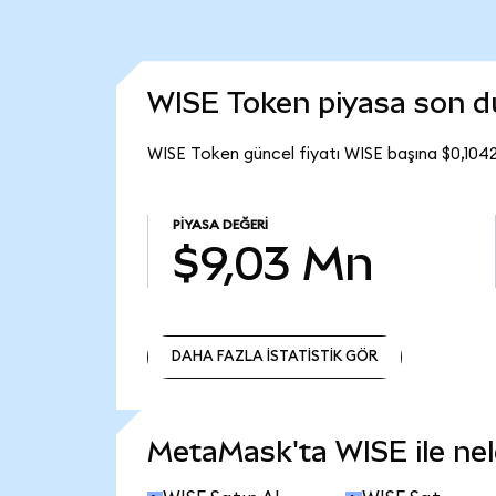
WISE Token piyasa son 
WISE Token güncel fiyatı WISE başına $0,104
PIYASA DEĞERI
$9,03 Mn
DAHA FAZLA İSTATİSTİK GÖR
DAHA FAZLA İSTATİSTİK GÖR
MetaMask'ta WISE ile nele