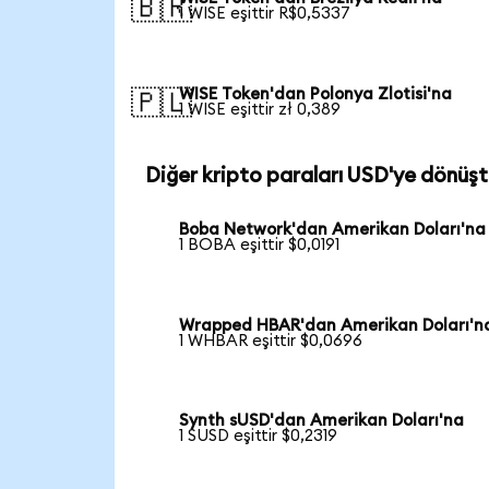
🇧🇷
1 WISE eşittir R$0,5337
WISE Token'dan Polonya Zlotisi'na
🇵🇱
1 WISE eşittir zł 0,389
Diğer kripto paraları USD'ye dönüşt
Boba Network'dan Amerikan Doları'na
1 BOBA eşittir $0,0191
Wrapped HBAR'dan Amerikan Doları'n
1 WHBAR eşittir $0,0696
Synth sUSD'dan Amerikan Doları'na
1 SUSD eşittir $0,2319