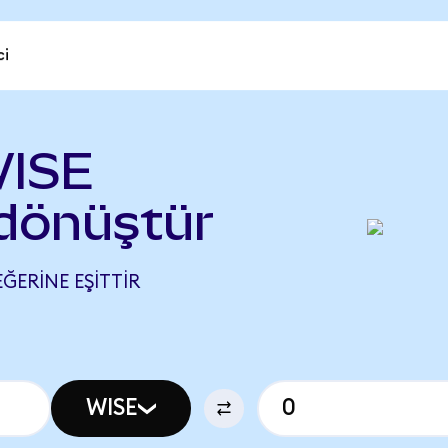
ci
WISE
 dönüştür
DEĞERINE EŞITTIR
WISE