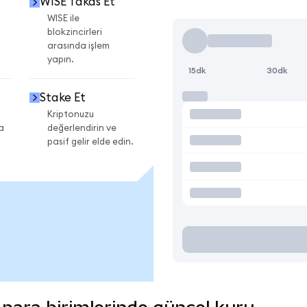
WISE Takas Et
WISE ile
blokzincirleri
arasında işlem
yapın.
15dk
30dk
Stake Et
Kriptonuzu
a
değerlendirin ve
pasif gelir elde edin.