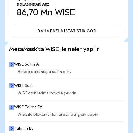
DOLAŞIMDAKI ARZ
86,70 Mn
WISE
DAHA FAZLA İSTATİSTİK GÖR
DAHA FAZLA İSTATİSTİK GÖR
MetaMask'ta WISE ile neler yapılır
WISE Satın Al
Birkaç dokunuşla satın alın.
WISE Sat
WISE coin'lerinizi nakde çevirin.
WISE Takas Et
WISE ile blokzincirleri arasında işlem yapın.
Tahmin Et