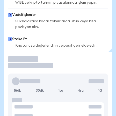
WISE ve kripto tahmin piyasalarında işlem yapın.
Vadeli İşlemler
50x kaldıraca kadar token'larda uzun veya kısa
pozisyon alın.
Stake Et
Kriptonuzu değerlendirin ve pasif gelir elde edin.
İşlem Yap
15dk
30dk
1sa
4sa
1G