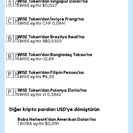
WISE Token'dan Singapur Doları'na
🇸🇬
1 WISE eşittir $0,1327
WISE Token'dan İsviçre Frangı'na
🇨🇭
1 WISE eşittir CHF 0,0841
WISE Token'dan Brezilya Reali'na
🇧🇷
1 WISE eşittir R$0,5303
WISE Token'dan Bangladeş Takası'na
🇧🇩
1 WISE eşittir ৳12,84
WISE Token'dan Filipin Pezosu'na
🇵🇭
1 WISE eşittir ₱6,30
WISE Token'dan Polonya Zlotisi'na
🇵🇱
1 WISE eşittir zł 0,3862
Diğer kripto paraları USD'ye dönüştürün
Boba Network'dan Amerikan Doları'na
1 BOBA eşittir $0,0191