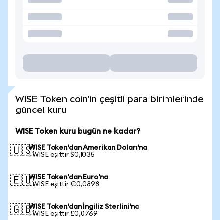
WISE Token coin'in çeşitli para birimlerinde
güncel kuru
WISE Token kuru bugün ne kadar?
WISE Token'dan Amerikan Doları'na
🇺🇸
1 WISE eşittir $0,1035
WISE Token'dan Euro'na
🇪🇺
1 WISE eşittir €0,0898
WISE Token'dan İngiliz Sterlini'na
🇬🇧
1 WISE eşittir £0,0769