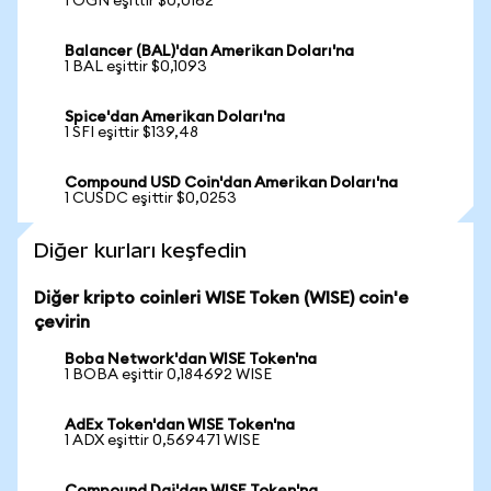
1 OGN eşittir $0,0162
Balancer (BAL)'dan Amerikan Doları'na
1 BAL eşittir $0,1093
Spice'dan Amerikan Doları'na
1 SFI eşittir $139,48
Compound USD Coin'dan Amerikan Doları'na
1 CUSDC eşittir $0,0253
Diğer kurları keşfedin
Diğer kripto coinleri WISE Token (WISE) coin'e
çevirin
Boba Network'dan WISE Token'na
1 BOBA eşittir 0,184692 WISE
AdEx Token'dan WISE Token'na
1 ADX eşittir 0,569471 WISE