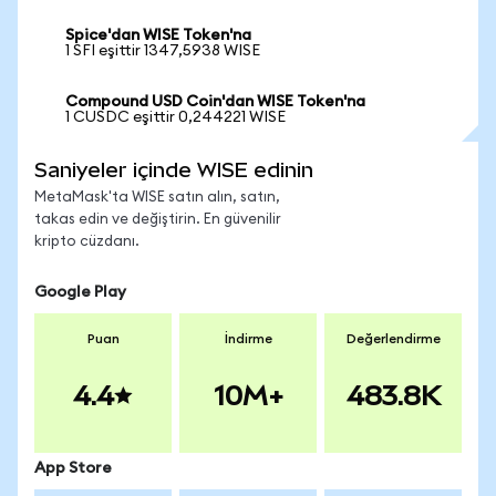
Spice'dan WISE Token'na
1 SFI eşittir 1347,5938 WISE
Compound USD Coin'dan WISE Token'na
1 CUSDC eşittir 0,244221 WISE
Saniyeler içinde WISE edinin
MetaMask'ta WISE satın alın, satın,
takas edin ve değiştirin. En güvenilir
kripto cüzdanı.
Google Play
Puan
İndirme
Değerlendirme
4.4
10M+
483.8K
App Store