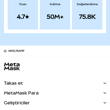
Puan
İndirme
Değerlendirme
4.7
50M+
75.8K
WISE/RAMP
MetaMask site alt bilgisi
Takas et
Takas İşlemleri
MetaMask Para
Tahmin Et
YENİ
Kripto Al
Geliştiriciler
Perps
YENİ
MetaMask Kart
Dökümantasyon