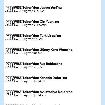
WISE Token'dan Japon Yeni'na
🇯🇵
1 WISE eşittir ¥16,39
WISE Token'dan Çin Yuanı'na
🇨🇳
1 WISE eşittir ¥0,6984
WISE Token'dan Türk Lirası'na
🇹🇷
1 WISE eşittir ₺4,94
WISE Token'dan Güney Kore Wonu'na
🇰🇷
1 WISE eşittir ₩147
WISE Token'dan Rus Rublesi'na
🇷🇺
1 WISE eşittir ₽8,59
WISE Token'dan Kanada Doları'na
🇨🇦
1 WISE eşittir $0,1452
WISE Token'dan Avustralya Doları'na
🇦🇺
1 WISE eşittir $0,1473