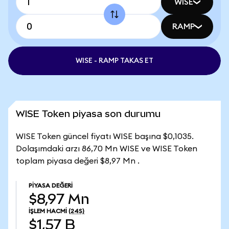
WISE
RAMP
WISE - RAMP TAKAS ET
WISE Token piyasa son durumu
WISE Token güncel fiyatı WISE başına $0,1035.
Dolaşımdaki arzı 86,70 Mn WISE ve WISE Token
toplam piyasa değeri $8,97 Mn .
PIYASA DEĞERI
$8,97 Mn
İŞLEM HACMI
(24S)
$1,57 B