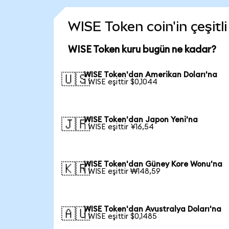
WISE Token coin'in çeşitl
WISE Token kuru bugün ne kadar?
WISE Token'dan Amerikan Doları'na
🇺🇸
1 WISE eşittir $0,1044
WISE Token'dan Japon Yeni'na
🇯🇵
1 WISE eşittir ¥16,54
WISE Token'dan Güney Kore Wonu'na
🇰🇷
1 WISE eşittir ₩148,59
WISE Token'dan Avustralya Doları'na
🇦🇺
1 WISE eşittir $0,1485