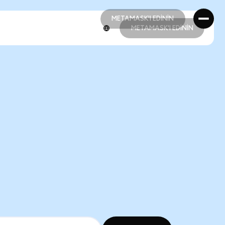
METAMASK'I EDİNİN
METAMASK'I EDİNİN
METAMASK'I EDİNİN
METAMASK'I EDİNİN