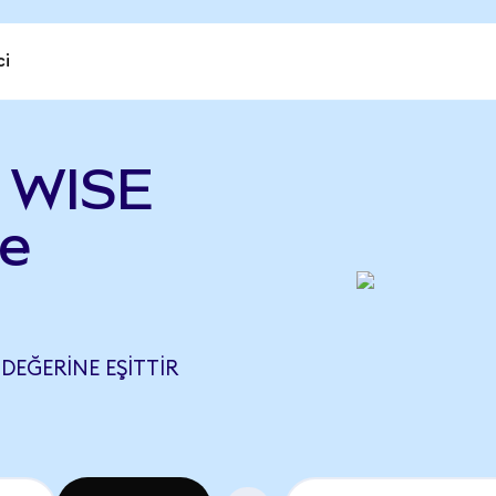
ci
) WISE
le
 DEĞERINE EŞITTIR