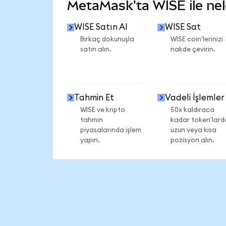
MetaMask'ta WISE ile nele
WISE Satın Al
WISE Sat
Birkaç dokunuşla
WISE coin'lerinizi
satın alın.
nakde çevirin.
Tahmin Et
Vadeli İşlemler
WISE ve kripto
50x kaldıraca
tahmin
kadar token'lard
piyasalarında işlem
uzun veya kısa
yapın.
pozisyon alın.