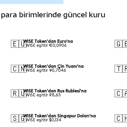
i para birimlerinde güncel kuru
WISE Token'dan Euro'na
🇪🇺
🇬
1 WISE eşittir €0,0906
WISE Token'dan Çin Yuanı'na
🇨🇳
🇹
1 WISE eşittir ¥0,7046
WISE Token'dan Rus Rublesi'na
🇷🇺
🇨
1 WISE eşittir ₽8,63
WISE Token'dan Singapur Doları'na
🇸🇬
🇨
1 WISE eşittir $0,134