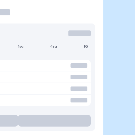
1sa
4sa
1G