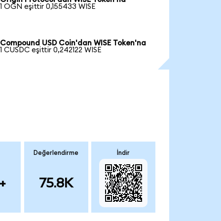
1 OGN eşittir 0,155433 WISE
Compound USD Coin'dan WISE Token'na
1 CUSDC eşittir 0,242122 WISE
Değerlendirme
İndir
+
75.8K