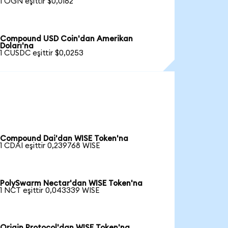
1 OGN eşittir $0,0162
Compound USD Coin'dan Amerikan
Doları'na
1 CUSDC eşittir $0,0253
Compound Dai'dan WISE Token'na
1 CDAI eşittir 0,239768 WISE
PolySwarm Nectar'dan WISE Token'na
1 NCT eşittir 0,043339 WISE
Origin Protocol'dan WISE Token'na