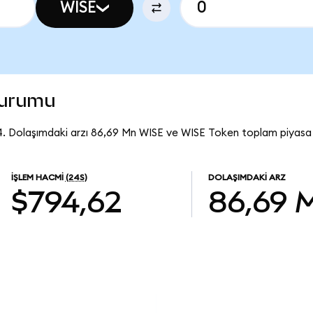
WISE
durumu
4. Dolaşımdaki arzı 86,69 Mn WISE ve WISE Token toplam piyasa 
İŞLEM HACMI
(24S)
DOLAŞIMDAKI ARZ
$794,62
86,69 