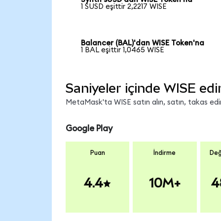
1 SUSD eşittir 2,2217 WISE
Balancer (BAL)'dan WISE Token'na
1 BAL eşittir 1,0465 WISE
Saniyeler içinde WISE edi
MetaMask'ta WISE satın alın, satın, takas edin 
Google Play
Puan
İndirme
Değ
4.4
10M+
4