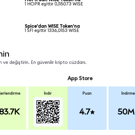
1 HOPR eşittir 0,115073 WISE
Spice'dan WISE Token'na
1 SFI eşittir 1336,0153 WISE
nin
ve değiştirin. En güvenilir kripto cüzdanı.
App Store
erlendirme
İndir
Puan
İndirme
83.7K
4.7
50M