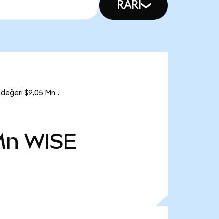
RARI
değeri $9,05 Mn .
Mn
WISE