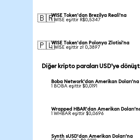
WISE Token'dan Brezilya Reali'na
🇧🇷
1 WISE eşittir R$0,5347
WISE Token'dan Polonya Zlotisi'na
🇵🇱
1 WISE eşittir zł 0,3897
Diğer kripto paraları USD'ye dönüşt
Boba Network'dan Amerikan Doları'na
1 BOBA eşittir $0,0191
Wrapped HBAR'dan Amerikan Doları'n
1 WHBAR eşittir $0,0696
Synth sUSD'dan Amerikan Doları'na