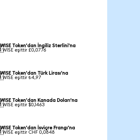
WISE Token'dan İngiliz Sterlini'na

1 WISE eşittir £0,0776
WISE Token'dan Türk Lirası'na

1 WISE eşittir ₺4,97
WISE Token'dan Kanada Doları'na

1 WISE eşittir $0,1463
WISE Token'dan İsviçre Frangı'na

1 WISE eşittir CHF 0,0848