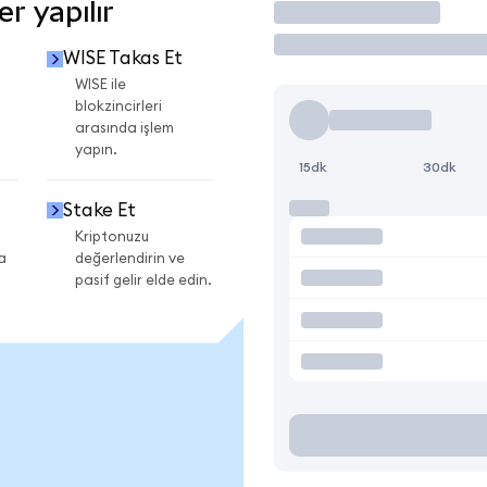
r yapılır
İşlem Yap
WISE Takas Et
WISE ile
blokzincirleri
arasında işlem
yapın.
15dk
30dk
Stake Et
Kriptonuzu
a
değerlendirin ve
pasif gelir elde edin.