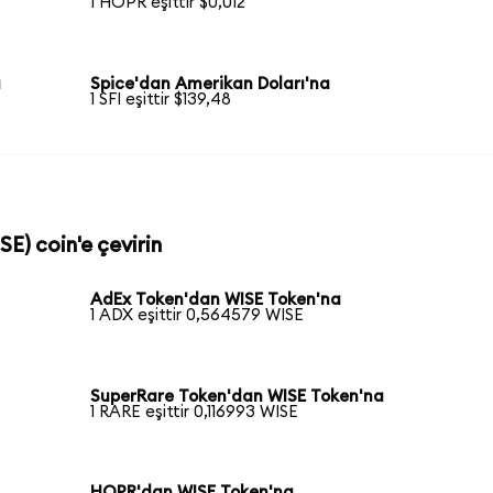
1 HOPR eşittir $0,012
a
Spice'dan Amerikan Doları'na
1 SFI eşittir $139,48
SE) coin'e çevirin
AdEx Token'dan WISE Token'na
1 ADX eşittir 0,564579 WISE
SuperRare Token'dan WISE Token'na
1 RARE eşittir 0,116993 WISE
HOPR'dan WISE Token'na