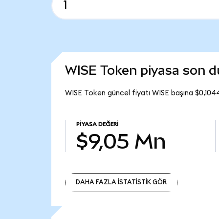
WISE Token piyasa son 
WISE Token güncel fiyatı WISE başına $0,104
PIYASA DEĞERI
$9,05 Mn
DAHA FAZLA İSTATİSTİK GÖR
DAHA FAZLA İSTATİSTİK GÖR