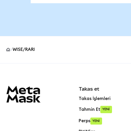
WISE/RARI
MetaMask site alt bilgisi
Takas et
Takas İşlemleri
Tahmin Et
YENİ
Perps
YENİ