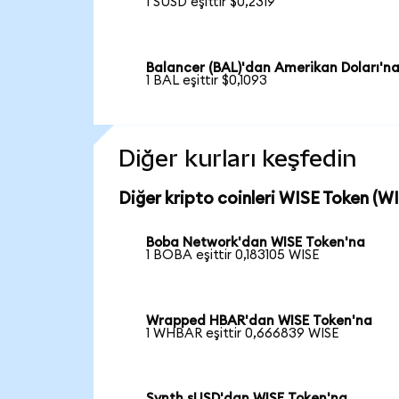
1 SUSD eşittir $0,2319
Balancer (BAL)'dan Amerikan Doları'n
1 BAL eşittir $0,1093
Diğer kurları keşfedin
Diğer kripto coinleri WISE Token (WI
Boba Network'dan WISE Token'na
1 BOBA eşittir 0,183105 WISE
Wrapped HBAR'dan WISE Token'na
1 WHBAR eşittir 0,666839 WISE
Synth sUSD'dan WISE Token'na