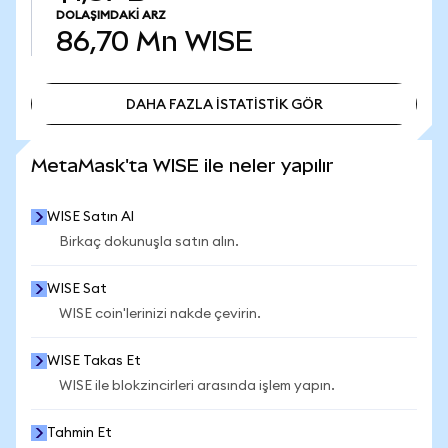
DOLAŞIMDAKI ARZ
86,70 Mn
WISE
DAHA FAZLA İSTATİSTİK GÖR
DAHA FAZLA İSTATİSTİK GÖR
MetaMask'ta WISE ile neler yapılır
WISE Satın Al
Birkaç dokunuşla satın alın.
WISE Sat
WISE coin'lerinizi nakde çevirin.
WISE Takas Et
WISE ile blokzincirleri arasında işlem yapın.
Tahmin Et