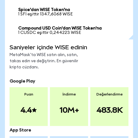
Spice'dan WISE Token'na
1 SFI eşittir 1347,6068 WISE
Compound USD Coin'dan WISE Token'na
1 CUSDC eşittir 0,244223 WISE
Saniyeler içinde WISE edinin
MetaMask'ta WISE satın alın, satın,
takas edin ve değiştirin. En güvenilir
kripto cüzdanı.
Google Play
Puan
İndirme
Değerlendirme
4.4
10M+
483.8K
App Store