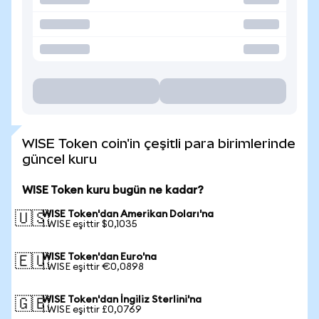
WISE Token coin'in çeşitli para birimlerinde
güncel kuru
WISE Token kuru bugün ne kadar?
WISE Token'dan Amerikan Doları'na
🇺🇸
1 WISE eşittir $0,1035
WISE Token'dan Euro'na
🇪🇺
1 WISE eşittir €0,0898
WISE Token'dan İngiliz Sterlini'na
🇬🇧
1 WISE eşittir £0,0769