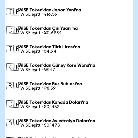
WISE Token'dan Japon Yeni'na
🇯🇵
1 WISE eşittir ¥16,39
WISE Token'dan Çin Yuanı'na
🇨🇳
1 WISE eşittir ¥0,6984
WISE Token'dan Türk Lirası'na
🇹🇷
1 WISE eşittir ₺4,94
WISE Token'dan Güney Kore Wonu'na
🇰🇷
1 WISE eşittir ₩147
WISE Token'dan Rus Rublesi'na
🇷🇺
1 WISE eşittir ₽8,59
WISE Token'dan Kanada Doları'na
🇨🇦
1 WISE eşittir $0,1452
WISE Token'dan Avustralya Doları'na
🇦🇺
1 WISE eşittir $0,1473