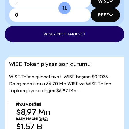
WISE
REEF
WISE - REEF TAKAS ET
WISE Token piyasa son durumu
WISE Token güncel fiyatı WISE başına $0,1035.
Dolaşımdaki arzı 86,70 Mn WISE ve WISE Token
toplam piyasa değeri $8,97 Mn .
PIYASA DEĞERI
$8,97 Mn
İŞLEM HACMI
(24S)
$1,57 B