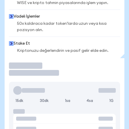
WISE ve kripto tahmin piyasalarında işlem yapın.
Vadeli İşlemler
50x kaldıraca kadar token'larda uzun veya kısa
pozisyon alın.
Stake Et
Kriptonuzu değerlendirin ve pasif gelir elde edin.
İşlem Yap
15dk
30dk
1sa
4sa
1G