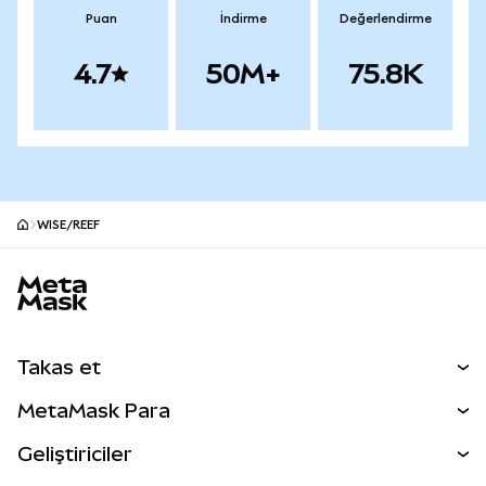
Puan
İndirme
Değerlendirme
4.7
50M+
75.8K
WISE/REEF
MetaMask site alt bilgisi
Takas et
Takas İşlemleri
MetaMask Para
Tahmin Et
YENİ
Kripto Al
Geliştiriciler
Perps
YENİ
MetaMask Kart
Dökümantasyon