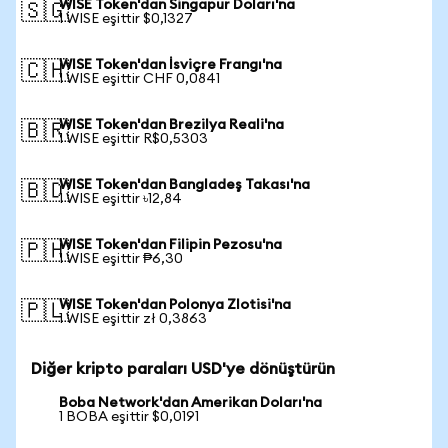
WISE Token'dan Singapur Doları'na
🇸🇬
1 WISE eşittir $0,1327
WISE Token'dan İsviçre Frangı'na
🇨🇭
1 WISE eşittir CHF 0,0841
WISE Token'dan Brezilya Reali'na
🇧🇷
1 WISE eşittir R$0,5303
WISE Token'dan Bangladeş Takası'na
🇧🇩
1 WISE eşittir ৳12,84
WISE Token'dan Filipin Pezosu'na
🇵🇭
1 WISE eşittir ₱6,30
WISE Token'dan Polonya Zlotisi'na
🇵🇱
1 WISE eşittir zł 0,3863
Diğer kripto paraları USD'ye dönüştürün
Boba Network'dan Amerikan Doları'na
1 BOBA eşittir $0,0191