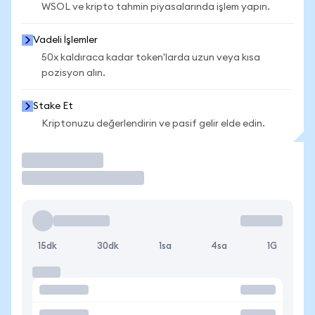
WSOL ve kripto tahmin piyasalarında işlem yapın.
Vadeli İşlemler
50x kaldıraca kadar token'larda uzun veya kısa
pozisyon alın.
Stake Et
Kriptonuzu değerlendirin ve pasif gelir elde edin.
İşlem Yap
15dk
30dk
1sa
4sa
1G