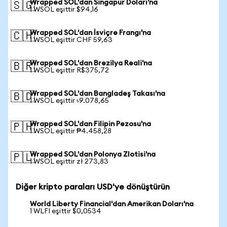
Wrapped SOL'dan Singapur Doları'na
🇸🇬
1 WSOL eşittir $94,16
Wrapped SOL'dan İsviçre Frangı'na
🇨🇭
1 WSOL eşittir CHF 59,63
Wrapped SOL'dan Brezilya Reali'na
🇧🇷
1 WSOL eşittir R$375,72
Wrapped SOL'dan Bangladeş Takası'na
🇧🇩
1 WSOL eşittir ৳9.078,65
Wrapped SOL'dan Filipin Pezosu'na
🇵🇭
1 WSOL eşittir ₱4.458,28
Wrapped SOL'dan Polonya Zlotisi'na
🇵🇱
1 WSOL eşittir zł 273,83
Diğer kripto paraları USD'ye dönüştürün
World Liberty Financial'dan Amerikan Doları'na
1 WLFI eşittir $0,0534