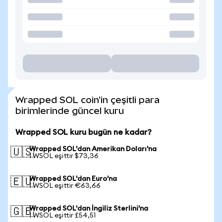
Wrapped SOL coin'in çeşitli para
birimlerinde güncel kuru
Wrapped SOL kuru bugün ne kadar?
Wrapped SOL'dan Amerikan Doları'na
🇺🇸
1 WSOL eşittir $73,36
Wrapped SOL'dan Euro'na
🇪🇺
1 WSOL eşittir €63,66
Wrapped SOL'dan İngiliz Sterlini'na
🇬🇧
1 WSOL eşittir £54,51