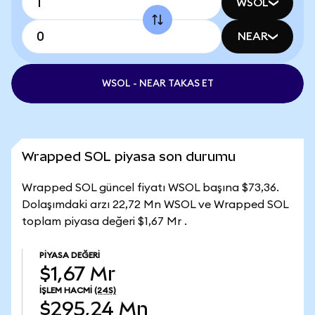
WSOL
NEAR
WSOL - NEAR TAKAS ET
Wrapped SOL piyasa son durumu
Wrapped SOL güncel fiyatı WSOL başına $73,36.
Dolaşımdaki arzı 22,72 Mn WSOL ve Wrapped SOL
toplam piyasa değeri $1,67 Mr .
PIYASA DEĞERI
$1,67 Mr
İŞLEM HACMI
(24S)
$295,24 Mn