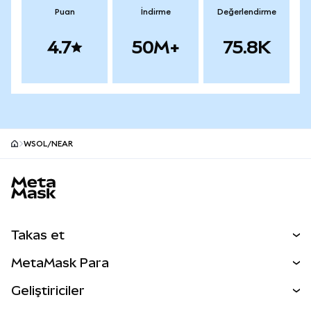
Puan
İndirme
Değerlendirme
4.7
50M+
75.8K
WSOL/NEAR
MetaMask site alt bilgisi
Takas et
Takas İşlemleri
MetaMask Para
Tahmin Et
YENİ
Kripto Al
Geliştiriciler
Perps
YENİ
MetaMask Kart
Dökümantasyon