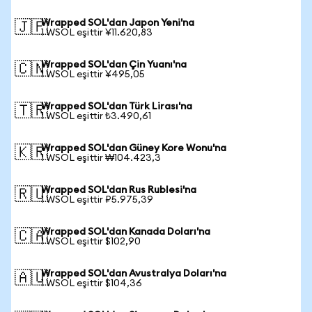
Wrapped SOL'dan Japon Yeni'na
🇯🇵
1 WSOL eşittir ¥11.620,83
Wrapped SOL'dan Çin Yuanı'na
🇨🇳
1 WSOL eşittir ¥495,05
Wrapped SOL'dan Türk Lirası'na
🇹🇷
1 WSOL eşittir ₺3.490,61
Wrapped SOL'dan Güney Kore Wonu'na
🇰🇷
1 WSOL eşittir ₩104.423,3
Wrapped SOL'dan Rus Rublesi'na
🇷🇺
1 WSOL eşittir ₽5.975,39
Wrapped SOL'dan Kanada Doları'na
🇨🇦
1 WSOL eşittir $102,90
Wrapped SOL'dan Avustralya Doları'na
🇦🇺
1 WSOL eşittir $104,36