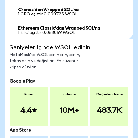
Cronos'dan Wrapped SOL'na
1 CRO eşittir 0,000735 WSOL
Ethereum Classic'dan Wrapped SOL'na
1 ETC eşittir 0,088059 WSOL
Saniyeler içinde WSOL edinin
MetaMask'ta WSOL satın alın, satın,
takas edin ve değiştirin. En güvenilir
kripto cüzdanı.
Google Play
Puan
İndirme
Değerlendirme
4.4
10M+
483.7K
App Store