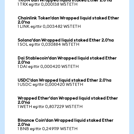
TRON'dan Wrapped liquid staked Ether 2.0'na
1 TRX eşittir 0,000138 WSTETH
Chainlink Token'dan Wrapped liquid staked Ether
2.0'na
1 LINK eşittir 0,003482 WSTETH
Solana'dan Wrapped liquid staked Ether 2.0'na
1 SOL eşittir 0,030884 WSTETH
Dai Stablecoin'dan Wrapped liquid staked Ether
2.0'na
1 DAI eşittir 0,000420 WSTETH
USDC'dan Wrapped liquid staked Ether 2.0'na
1 USDC eşittir 0,000420 WSTETH
Wrapped Ether'dan Wrapped liquid staked Ether
2.0'na
1 WETH eşittir 0,807229 WSTETH
Binance Coin'dan Wrapped liquid staked Ether
2.0'na
1 BNB eşittir 0,249119 WSTETH