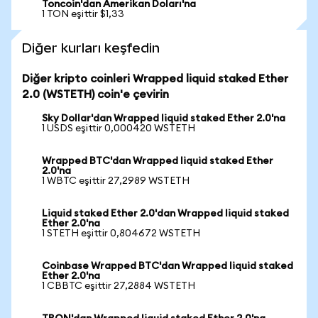
Toncoin'dan Amerikan Doları'na
1 TON eşittir $1,33
Diğer kurları keşfedin
Diğer kripto coinleri Wrapped liquid staked Ether
2.0 (WSTETH) coin'e çevirin
Sky Dollar'dan Wrapped liquid staked Ether 2.0'na
1 USDS eşittir 0,000420 WSTETH
Wrapped BTC'dan Wrapped liquid staked Ether
2.0'na
1 WBTC eşittir 27,2989 WSTETH
Liquid staked Ether 2.0'dan Wrapped liquid staked
Ether 2.0'na
1 STETH eşittir 0,804672 WSTETH
Coinbase Wrapped BTC'dan Wrapped liquid staked
Ether 2.0'na
1 CBBTC eşittir 27,2884 WSTETH