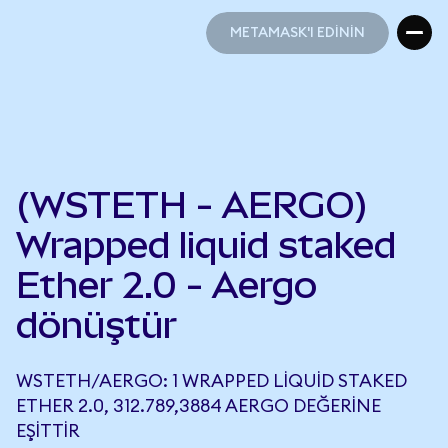
METAMASK'I EDİNİN
METAMASK'I EDİNİN
(WSTETH - AERGO)
Wrapped liquid staked
Ether 2.0 - Aergo
dönüştür
WSTETH/AERGO: 1 WRAPPED LIQUID STAKED
ETHER 2.0, 312.789,3884 AERGO DEĞERINE
EŞITTIR