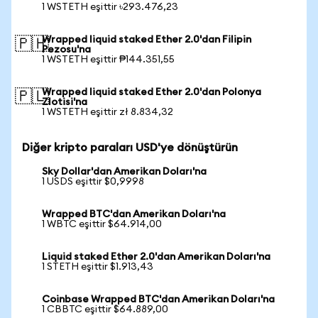
1 WSTETH eşittir ৳293.476,23
Wrapped liquid staked Ether 2.0'dan Filipin
🇵🇭
Pezosu'na
1 WSTETH eşittir ₱144.351,55
Wrapped liquid staked Ether 2.0'dan Polonya
🇵🇱
Zlotisi'na
1 WSTETH eşittir zł 8.834,32
Diğer kripto paraları USD'ye dönüştürün
Sky Dollar'dan Amerikan Doları'na
1 USDS eşittir $0,9998
Wrapped BTC'dan Amerikan Doları'na
1 WBTC eşittir $64.914,00
Liquid staked Ether 2.0'dan Amerikan Doları'na
1 STETH eşittir $1.913,43
Coinbase Wrapped BTC'dan Amerikan Doları'na
1 CBBTC eşittir $64.889,00