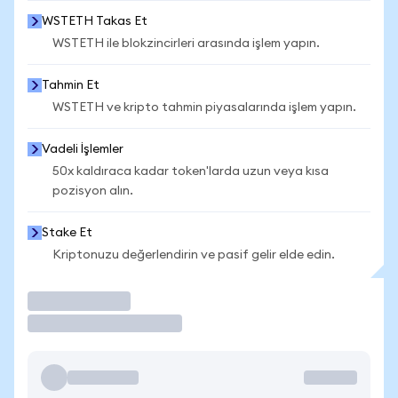
WSTETH Takas Et
WSTETH ile blokzincirleri arasında işlem yapın.
Tahmin Et
WSTETH ve kripto tahmin piyasalarında işlem yapın.
Vadeli İşlemler
50x kaldıraca kadar token'larda uzun veya kısa
pozisyon alın.
Stake Et
Kriptonuzu değerlendirin ve pasif gelir elde edin.
İşlem Yap