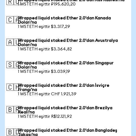
Wrapped liquid staked Ether 2.0'dan Rus Rublesi'na
🇷🇺
1 WSTETH eşittir ₽195.620,20
Wrapped liquid staked Ether 2.0'dan Kanada
🇨🇦
Doları'na
1 WSTETH eşittir $3.317,29
Wrapped liquid staked Ether 2.0'dan Avustralya
🇦🇺
Doları'na
1 WSTETH eşittir $3.364,82
Wrapped liquid staked Ether 2.0'dan Singapur
🇸🇬
Doları'na
1 WSTETH eşittir $3.039,19
Wrapped liquid staked Ether 2.0'dan İsviçre
🇨🇭
Frangı'na
1 WSTETH eşittir CHF 1.921,39
Wrapped liquid staked Ether 2.0'dan Brezilya
🇧🇷
Reali'na
1 WSTETH eşittir R$12.121,92
Wrapped liquid staked Ether 2.0'dan Bangladeş
🇧🇩
Takası'na