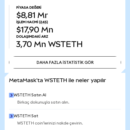
PIYASA DEĞERI
$8,81 Mr
İŞLEM HACMI
(24S)
$17,90 Mn
DOLAŞIMDAKI ARZ
3,70 Mn
WSTETH
DAHA FAZLA İSTATİSTİK GÖR
DAHA FAZLA İSTATİSTİK GÖR
MetaMask'ta WSTETH ile neler yapılır
WSTETH Satın Al
Birkaç dokunuşla satın alın.
WSTETH Sat
WSTETH coin'lerinizi nakde çevirin.