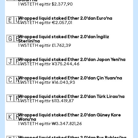
Doları'na
1 WSTETH eşittir $2.377,90
Wrapped liquid staked Ether 2.0'dan Euro'na
🇪🇺
1 WSTETH eşittir €2.057,01
Wrapped liquid staked Ether 2.0'dan İngiliz
🇬🇧
Sterlini'na
1 WSTETH eşittir £1.762,39
Wrapped liquid staked Ether 2.0'dan Japon Yeni'na
🇯🇵
1 WSTETH eşittir ¥375.244,46
Wrapped liquid staked Ether 2.0'dan Çin Yuanı'na
🇨🇳
1 WSTETH eşittir ¥16.043,93
Wrapped liquid staked Ether 2.0'dan Türk Lirası'na
🇹🇷
1 WSTETH eşittir ₺113.419,87
Wrapped liquid staked Ether 2.0'dan Güney Kore
🇰🇷
Wonu'na
1 WSTETH eşittir ₩3.347.821,26