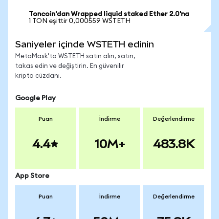
Toncoin'dan Wrapped liquid staked Ether 2.0'na
1 TON eşittir 0,000559 WSTETH
Saniyeler içinde WSTETH edinin
MetaMask'ta WSTETH satın alın, satın,
takas edin ve değiştirin. En güvenilir
kripto cüzdanı.
Google Play
Puan
İndirme
Değerlendirme
4.4
10M+
483.8K
App Store
Puan
İndirme
Değerlendirme