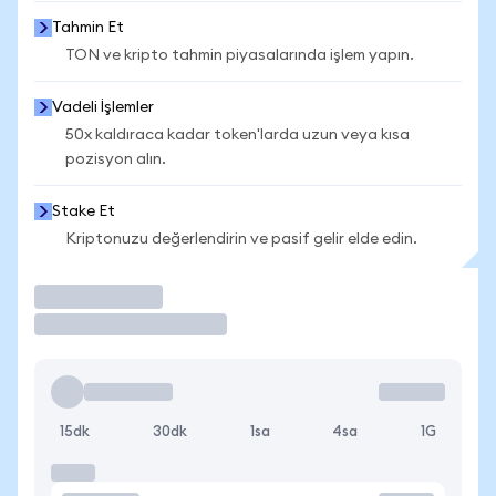
Tahmin Et
TON ve kripto tahmin piyasalarında işlem yapın.
Vadeli İşlemler
50x kaldıraca kadar token'larda uzun veya kısa
pozisyon alın.
Stake Et
Kriptonuzu değerlendirin ve pasif gelir elde edin.
İşlem Yap
15dk
30dk
1sa
4sa
1G