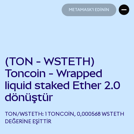
METAMASK'I EDİNİN
METAMASK'I EDİNİN
(TON - WSTETH)
Toncoin - Wrapped
liquid staked Ether 2.0
dönüştür
TON/WSTETH: 1 TONCOIN, 0,000568 WSTETH
DEĞERINE EŞITTIR