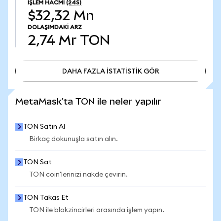
İŞLEM HACMI
(24S)
$32,32 Mn
DOLAŞIMDAKI ARZ
2,74 Mr
TON
DAHA FAZLA İSTATİSTİK GÖR
DAHA FAZLA İSTATİSTİK GÖR
MetaMask'ta TON ile neler yapılır
TON Satın Al
Birkaç dokunuşla satın alın.
TON Sat
TON coin'lerinizi nakde çevirin.
TON Takas Et
TON ile blokzincirleri arasında işlem yapın.