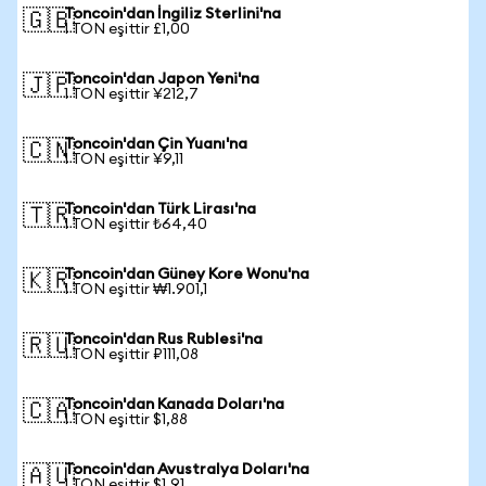
Toncoin'dan İngiliz Sterlini'na
🇬🇧
1 TON eşittir £1,00
Toncoin'dan Japon Yeni'na
🇯🇵
1 TON eşittir ¥212,7
Toncoin'dan Çin Yuanı'na
🇨🇳
1 TON eşittir ¥9,11
Toncoin'dan Türk Lirası'na
🇹🇷
1 TON eşittir ₺64,40
Toncoin'dan Güney Kore Wonu'na
🇰🇷
1 TON eşittir ₩1.901,1
Toncoin'dan Rus Rublesi'na
🇷🇺
1 TON eşittir ₽111,08
Toncoin'dan Kanada Doları'na
🇨🇦
1 TON eşittir $1,88
Toncoin'dan Avustralya Doları'na
🇦🇺
1 TON eşittir $1,91