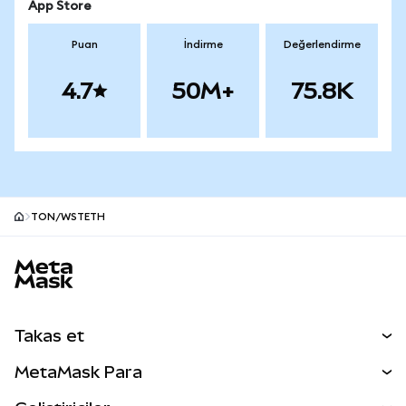
App Store
Puan
İndirme
Değerlendirme
4.7
50M+
75.8K
TON/WSTETH
MetaMask site alt bilgisi
Takas et
Takas İşlemleri
MetaMask Para
Tahmin Et
YENİ
Kripto Al