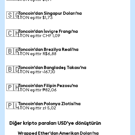
Toncoin'dan Singapur Doları'na
🇸🇬
1 TON eşittir $1,73
Toncoin'dan İsviçre Frangı'na
🇨🇭
1 TON eşittir CHF 1,09
Toncoin'dan Brezilya Reali'na
🇧🇷
1 TON eşittir R$6,88
Toncoin'dan Bangladeş Takası'na
🇧🇩
1 TON eşittir ৳167,10
Toncoin'dan Filipin Pezosu'na
🇵🇭
1 TON eşittir ₱82,06
Toncoin'dan Polonya Zlotisi'na
🇵🇱
1 TON eşittir zł 5,02
Diğer kripto paraları USD'ye dönüştürün
Wrapped Ether'dan Amerikan Doları'na