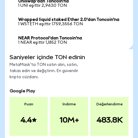
Uniswap'dan Toncoin'na
1 UNI eşittir 2,9630 TON
Wrapped liquid staked Ether 2.0'dan Toncoin'na
1 WSTETH eşittir 1759,3556 TON
NEAR Protocol'dan Toncoin'na
1 NEAR eşittir 1,1852 TON
Saniyeler içinde TON edinin
MetaMask'ta TON satın alın, satın,
takas edin ve değiştirin. En güvenilir
kripto cüzdanı.
Google Play
Puan
İndirme
Değerlendirme
4.4
10M+
483.8K