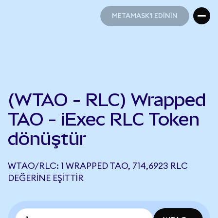
METAMASK'I EDİNİN
METAMASK'I EDİNİN
(WTAO - RLC) Wrapped
TAO - iExec RLC Token
dönüştür
WTAO/RLC: 1 WRAPPED TAO, 714,6923 RLC
DEĞERINE EŞITTIR