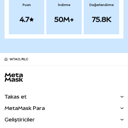
Puan
İndirme
Değerlendirme
4.7
50M+
75.8K
WTAO/RLC
MetaMask site alt bilgisi
Takas et
Takas İşlemleri
MetaMask Para
Tahmin Et
YENİ
Kripto Al
Geliştiriciler
Perps
YENİ
MetaMask Kart
Dökümantasyon