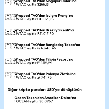
Wrapped TAO'dan Singapur Doları'na
🇸🇬
1 WTAO eşittir $255,18
Wrapped TAO'dan İsviçre Frangı'na
🇨🇭
1 WTAO eşittir CHF 161,32
Wrapped TAO'dan Brezilya Reali'na
🇧🇷
1 WTAO eşittir R$1.017,70
Wrapped TAO'dan Bangladeş Takası'na
🇧🇩
1 WTAO eşittir ৳24.640,45
Wrapped TAO'dan Filipin Pezosu'na
🇵🇭
1 WTAO eşittir ₱12.119,99
Wrapped TAO'dan Polonya Zlotisi'na
🇵🇱
1 WTAO eşittir zł 741,73
Diğer kripto paraları USD'ye dönüştürün
Ocean Token'dan Amerikan Doları'na
1 OCEAN eşittir $0,0957