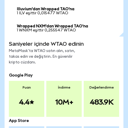
Illuvium'dan Wrapped TAO'na
1 ILV eşittir 0,015477 WTAO
Wrapped NXM'dan Wrapped TAO'na
1 WNXM eşittir 0,255547 WTAO
Saniyeler içinde WTAO edinin
MetaMask'ta WTAO satın alın, satın,
takas edin ve değiştirin. En güvenilir
kripto cüzdanı.
Google Play
Puan
İndirme
Değerlendirme
4.4
10M+
483.9K
App Store