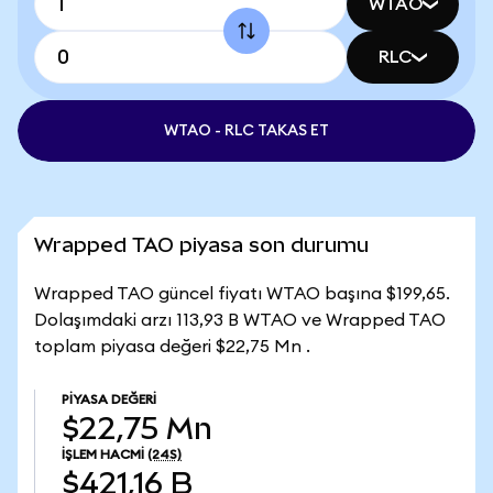
WTAO
RLC
WTAO - RLC TAKAS ET
Wrapped TAO piyasa son durumu
Wrapped TAO güncel fiyatı WTAO başına $199,65.
Dolaşımdaki arzı 113,93 B WTAO ve Wrapped TAO
toplam piyasa değeri $22,75 Mn .
PIYASA DEĞERI
$22,75 Mn
İŞLEM HACMI
(24S)
$421,16 B