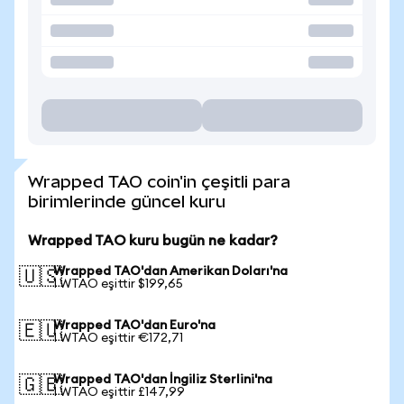
Wrapped TAO coin'in çeşitli para
birimlerinde güncel kuru
Wrapped TAO kuru bugün ne kadar?
Wrapped TAO'dan Amerikan Doları'na
🇺🇸
1 WTAO eşittir $199,65
Wrapped TAO'dan Euro'na
🇪🇺
1 WTAO eşittir €172,71
Wrapped TAO'dan İngiliz Sterlini'na
🇬🇧
1 WTAO eşittir £147,99