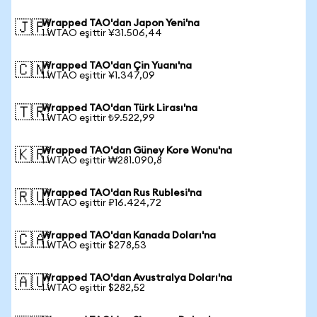
Wrapped TAO'dan Japon Yeni'na
🇯🇵
1 WTAO eşittir ¥31.506,44
Wrapped TAO'dan Çin Yuanı'na
🇨🇳
1 WTAO eşittir ¥1.347,09
Wrapped TAO'dan Türk Lirası'na
🇹🇷
1 WTAO eşittir ₺9.522,99
Wrapped TAO'dan Güney Kore Wonu'na
🇰🇷
1 WTAO eşittir ₩281.090,8
Wrapped TAO'dan Rus Rublesi'na
🇷🇺
1 WTAO eşittir ₽16.424,72
Wrapped TAO'dan Kanada Doları'na
🇨🇦
1 WTAO eşittir $278,53
Wrapped TAO'dan Avustralya Doları'na
🇦🇺
1 WTAO eşittir $282,52