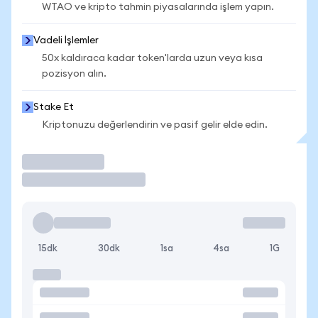
WTAO ve kripto tahmin piyasalarında işlem yapın.
Vadeli İşlemler
50x kaldıraca kadar token'larda uzun veya kısa
pozisyon alın.
Stake Et
Kriptonuzu değerlendirin ve pasif gelir elde edin.
İşlem Yap
15dk
30dk
1sa
4sa
1G