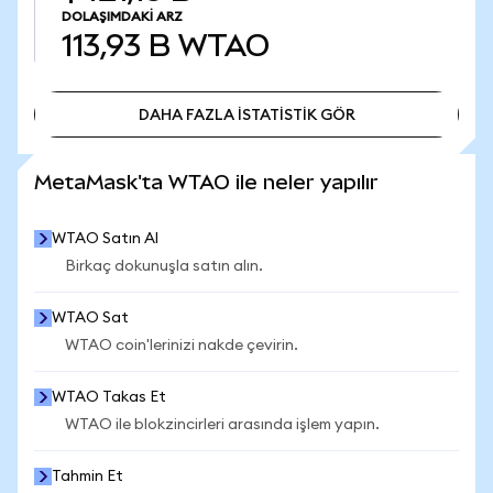
DOLAŞIMDAKI ARZ
113,93 B
WTAO
DAHA FAZLA İSTATİSTİK GÖR
DAHA FAZLA İSTATİSTİK GÖR
MetaMask'ta WTAO ile neler yapılır
WTAO Satın Al
Birkaç dokunuşla satın alın.
WTAO Sat
WTAO coin'lerinizi nakde çevirin.
WTAO Takas Et
WTAO ile blokzincirleri arasında işlem yapın.
Tahmin Et