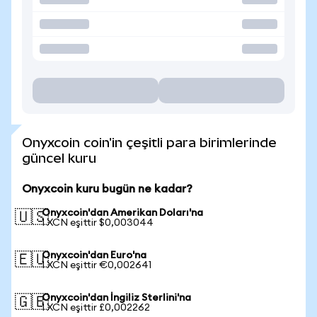
Onyxcoin coin'in çeşitli para birimlerinde
güncel kuru
Onyxcoin kuru bugün ne kadar?
Onyxcoin'dan Amerikan Doları'na
🇺🇸
1 XCN eşittir $0,003044
Onyxcoin'dan Euro'na
🇪🇺
1 XCN eşittir €0,002641
Onyxcoin'dan İngiliz Sterlini'na
🇬🇧
1 XCN eşittir £0,002262