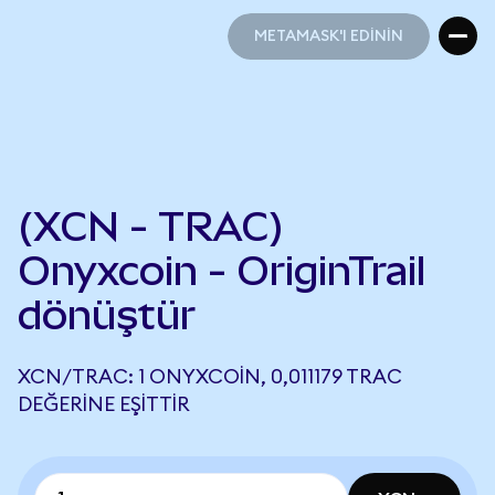
METAMASK'I EDİNİN
METAMASK'I EDİNİN
(XCN - TRAC)
Onyxcoin - OriginTrail
dönüştür
XCN/TRAC: 1 ONYXCOIN, 0,011179 TRAC
DEĞERINE EŞITTIR