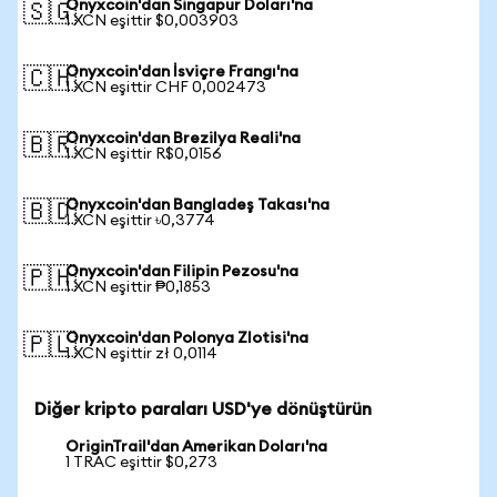
Onyxcoin'dan Singapur Doları'na
🇸🇬
1 XCN eşittir $0,003903
Onyxcoin'dan İsviçre Frangı'na
🇨🇭
1 XCN eşittir CHF 0,002473
Onyxcoin'dan Brezilya Reali'na
🇧🇷
1 XCN eşittir R$0,0156
Onyxcoin'dan Bangladeş Takası'na
🇧🇩
1 XCN eşittir ৳0,3774
Onyxcoin'dan Filipin Pezosu'na
🇵🇭
1 XCN eşittir ₱0,1853
Onyxcoin'dan Polonya Zlotisi'na
🇵🇱
1 XCN eşittir zł 0,0114
Diğer kripto paraları USD'ye dönüştürün
OriginTrail'dan Amerikan Doları'na
1 TRAC eşittir $0,273