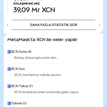
DOLAŞIMDAKI ARZ
39,09 Mr
XCN
DAHA FAZLA İSTATİSTİK GÖR
DAHA FAZLA İSTATİSTİK GÖR
MetaMask'ta XCN ile neler yapılır
XCN Satın Al
Birkaç dokunuşla satın alın.
XCN Sat
XCN coin'lerinizi nakde çevirin.
XCN Takas Et
XCN ile blokzincirleri arasında işlem yapın.
Tahmin Et