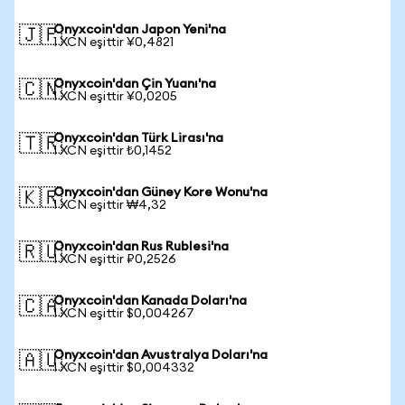
Onyxcoin'dan Japon Yeni'na
🇯🇵
1 XCN eşittir ¥0,4821
Onyxcoin'dan Çin Yuanı'na
🇨🇳
1 XCN eşittir ¥0,0205
Onyxcoin'dan Türk Lirası'na
🇹🇷
1 XCN eşittir ₺0,1452
Onyxcoin'dan Güney Kore Wonu'na
🇰🇷
1 XCN eşittir ₩4,32
Onyxcoin'dan Rus Rublesi'na
🇷🇺
1 XCN eşittir ₽0,2526
Onyxcoin'dan Kanada Doları'na
🇨🇦
1 XCN eşittir $0,004267
Onyxcoin'dan Avustralya Doları'na
🇦🇺
1 XCN eşittir $0,004332