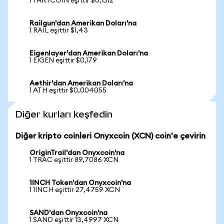
1 FARTCOIN eşittir $0,1312
Railgun'dan Amerikan Doları'na
1 RAIL eşittir $1,43
Eigenlayer'dan Amerikan Doları'na
1 EIGEN eşittir $0,179
Aethir'dan Amerikan Doları'na
1 ATH eşittir $0,004055
Diğer kurları keşfedin
Diğer kripto coinleri Onyxcoin (XCN) coin'e çevirin
OriginTrail'dan Onyxcoin'na
1 TRAC eşittir 89,7086 XCN
1INCH Token'dan Onyxcoin'na
1 1INCH eşittir 27,4759 XCN
SAND'dan Onyxcoin'na
1 SAND eşittir 13,4997 XCN