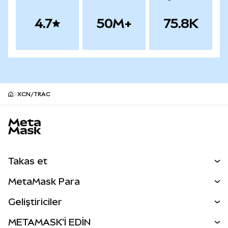
4.7
50M+
75.8K
XCN/TRAC
MetaMask site alt bilgisi
Takas et
Takas İşlemleri
MetaMask Para
Tahmin Et
YENİ
Kripto Al
Geliştiriciler
Perps
YENİ
MetaMask Kart
Dökümantasyon
METAMASK'İ EDİN
RWA'lar