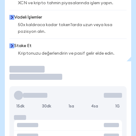
XCN ve kripto tahmin piyasalarında işlem yapın.
Vadeli İşlemler
50x kaldıraca kadar token'larda uzun veya kısa
pozisyon alın.
Stake Et
Kriptonuzu değerlendirin ve pasif gelir elde edin.
İşlem Yap
15dk
30dk
1sa
4sa
1G