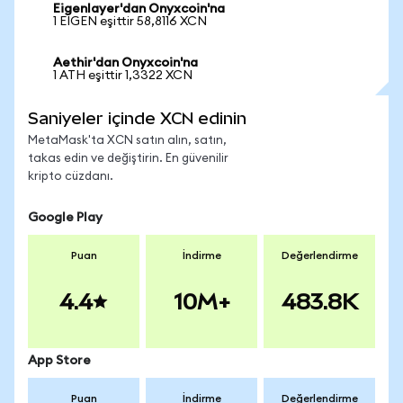
Eigenlayer'dan Onyxcoin'na
1 EIGEN eşittir 58,8116 XCN
Aethir'dan Onyxcoin'na
1 ATH eşittir 1,3322 XCN
Saniyeler içinde XCN edinin
MetaMask'ta XCN satın alın, satın,
takas edin ve değiştirin. En güvenilir
kripto cüzdanı.
Google Play
Puan
İndirme
Değerlendirme
4.4
10M+
483.8K
App Store
Puan
İndirme
Değerlendirme