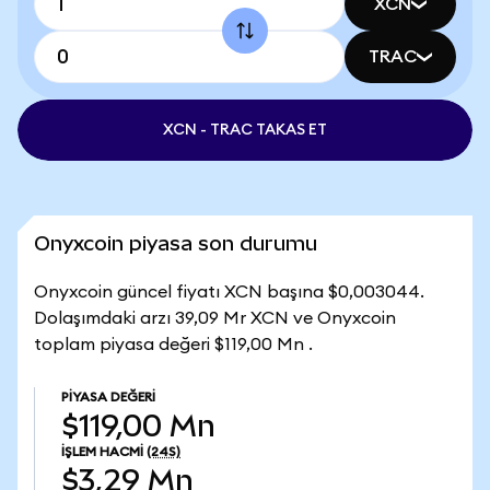
XCN
TRAC
XCN - TRAC TAKAS ET
Onyxcoin piyasa son durumu
Onyxcoin güncel fiyatı XCN başına $0,003044.
Dolaşımdaki arzı 39,09 Mr XCN ve Onyxcoin
toplam piyasa değeri $119,00 Mn .
PIYASA DEĞERI
$119,00 Mn
İŞLEM HACMI
(24S)
$3,29 Mn