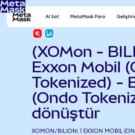
Al Sat
MetaMask Para
Geliştiri
(XOMon - BIL
Exxon Mobil 
Tokenized) - Bi
(Ondo Tokeni
dönüştür
XOMON/BILION: 1 EXXON MOBIL (ON