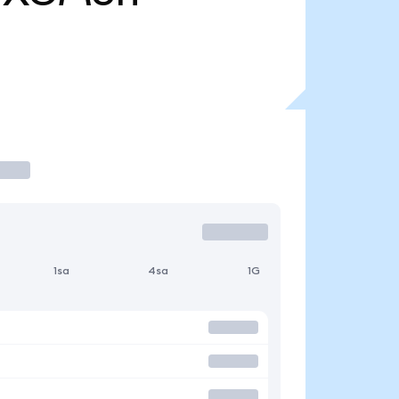
1sa
4sa
1G