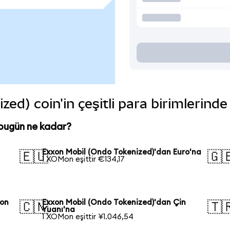
ed) coin'in çeşitli para birimlerind
bugün ne kadar?
Exxon Mobil (Ondo Tokenized)'dan Euro'na
🇪🇺
🇬
1 XOMon eşittir €134,17
pon
Exxon Mobil (Ondo Tokenized)'dan Çin
🇨🇳
🇹
Yuanı'na
1 XOMon eşittir ¥1.046,54