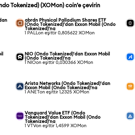
Ondo Tokenized) (XOMon) coin'e çevirin
'dan
abrdn Physical Palladium Shares ETF
(Ondo Tokenized)'dan Exxon Mobil (Ondo
Tokenized)'na
1 PALLon eşittir 0,805622 XOMon
il
NIO (Ondo Tokenized)'dan Exxon Mobil
(Ondo Tokenized)'na
1 NIOon eşittir 0,030366 XOMon
Arista Networks (Ondo Tokenized)'dan
Exxon Mobil (Ondo Tokenized)'na
1 ANETon eşittir 1,2325 XOMon
Vanguard Value ETF (Ondo
Tokenized)'dan Exxon Mobil (Ondo
Tokenized)'na
1 VTVon eşittir 1,4599 XOMon