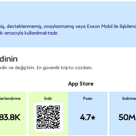
, desteklenmemiş, onaylanmamış veya Exxon Mobil ile ilişkilendiri
k amacıyla kullanılmaktadır.
dinin
n ve değiştirin. En güvenilir kripto cüzdanı.
App Store
erlendirme
İndir
Puan
İndirme
83.8K
4.7
50M