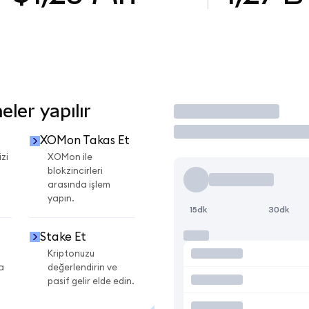
ler yapılır
İşlem Yap
XOMon Takas Et
zi
XOMon ile
blokzincirleri
arasında işlem
yapın.
15dk
30dk
Stake Et
Kriptonuzu
a
değerlendirin ve
pasif gelir elde edin.