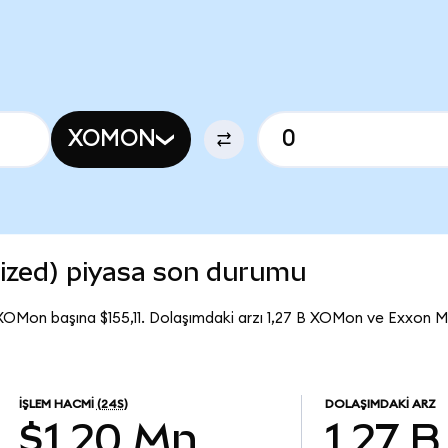
XOMON
ized) piyasa son durumu
XOMon başına $155,11. Dolaşımdaki arzı 1,27 B XOMon ve Exxon 
İŞLEM HACMI
(24S)
DOLAŞIMDAKI ARZ
$1,20 Mn
1,27 B