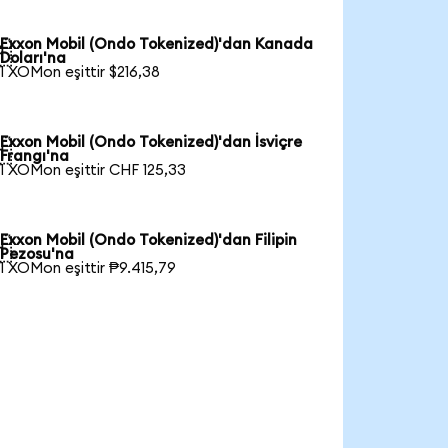
Exxon Mobil (Ondo Tokenized)'dan Kanada

Doları'na
1 XOMon eşittir $216,38
Exxon Mobil (Ondo Tokenized)'dan İsviçre

Frangı'na
1 XOMon eşittir CHF 125,33
Exxon Mobil (Ondo Tokenized)'dan Filipin

Pezosu'na
1 XOMon eşittir ₱9.415,79