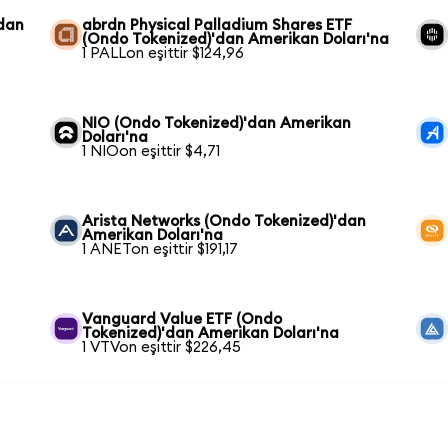
'dan
abrdn Physical Palladium Shares ETF
(Ondo Tokenized)'dan Amerikan Doları'na
1 PALLon eşittir $124,96
NIO (Ondo Tokenized)'dan Amerikan
Doları'na
1 NIOon eşittir $4,71
Arista Networks (Ondo Tokenized)'dan
Amerikan Doları'na
1 ANETon eşittir $191,17
Vanguard Value ETF (Ondo
Tokenized)'dan Amerikan Doları'na
1 VTVon eşittir $226,45