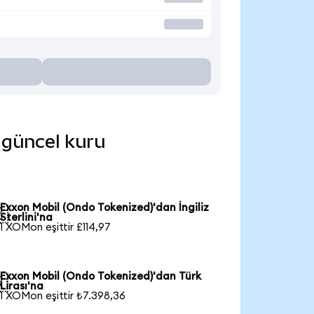
e güncel kuru
Exxon Mobil (Ondo Tokenized)'dan İngiliz

Sterlini'na
1 XOMon eşittir £114,97
Exxon Mobil (Ondo Tokenized)'dan Türk

Lirası'na
1 XOMon eşittir ₺7.398,36