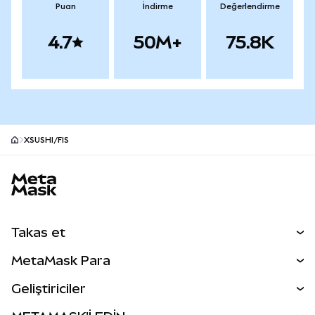
Puan
İndirme
Değerlendirme
4.7
50M+
75.8K
XSUSHI/FIS
MetaMask site alt bilgisi
Takas et
Takas İşlemleri
MetaMask Para
Tahmin Et
YENİ
Kripto Al
Geliştiriciler
Perps
YENİ
MetaMask Kart
Dökümantasyon