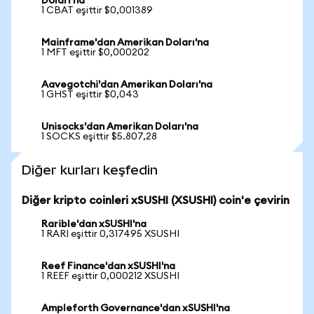
Doları'na
1 CBAT eşittir $0,001389
Mainframe'dan Amerikan Doları'na
1 MFT eşittir $0,000202
Aavegotchi'dan Amerikan Doları'na
1 GHST eşittir $0,043
Unisocks'dan Amerikan Doları'na
1 SOCKS eşittir $5.807,28
Diğer kurları keşfedin
Diğer kripto coinleri xSUSHI (XSUSHI) coin'e çevirin
Rarible'dan xSUSHI'na
1 RARI eşittir 0,317495 XSUSHI
Reef Finance'dan xSUSHI'na
1 REEF eşittir 0,000212 XSUSHI
Ampleforth Governance'dan xSUSHI'na