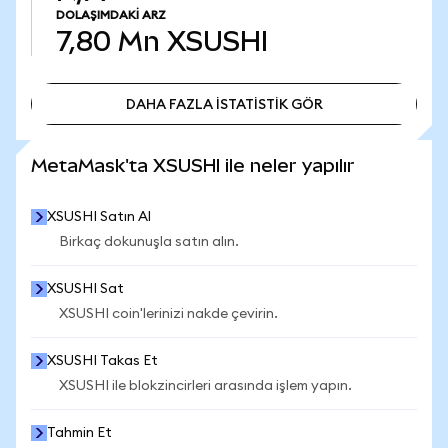
DOLAŞIMDAKI ARZ
7,80 Mn
XSUSHI
DAHA FAZLA İSTATİSTİK GÖR
DAHA FAZLA İSTATİSTİK GÖR
MetaMask'ta XSUSHI ile neler yapılır
XSUSHI Satın Al
Birkaç dokunuşla satın alın.
XSUSHI Sat
XSUSHI coin'lerinizi nakde çevirin.
XSUSHI Takas Et
XSUSHI ile blokzincirleri arasında işlem yapın.
Tahmin Et