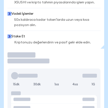
XSUSHI ve kripto tahmin piyasalarında işlem yapın.
Vadeli İşlemler
50x kaldıraca kadar token'larda uzun veya kısa
pozisyon alın.
Stake Et
Kriptonuzu değerlendirin ve pasif gelir elde edin.
İşlem Yap
15dk
30dk
1sa
4sa
1G