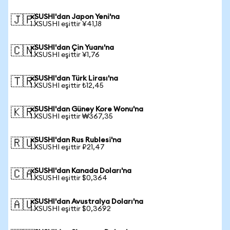
xSUSHI'dan Japon Yeni'na
🇯🇵
1 XSUSHI eşittir ¥41,18
xSUSHI'dan Çin Yuanı'na
🇨🇳
1 XSUSHI eşittir ¥1,76
xSUSHI'dan Türk Lirası'na
🇹🇷
1 XSUSHI eşittir ₺12,45
xSUSHI'dan Güney Kore Wonu'na
🇰🇷
1 XSUSHI eşittir ₩367,35
xSUSHI'dan Rus Rublesi'na
🇷🇺
1 XSUSHI eşittir ₽21,47
xSUSHI'dan Kanada Doları'na
🇨🇦
1 XSUSHI eşittir $0,364
xSUSHI'dan Avustralya Doları'na
🇦🇺
1 XSUSHI eşittir $0,3692