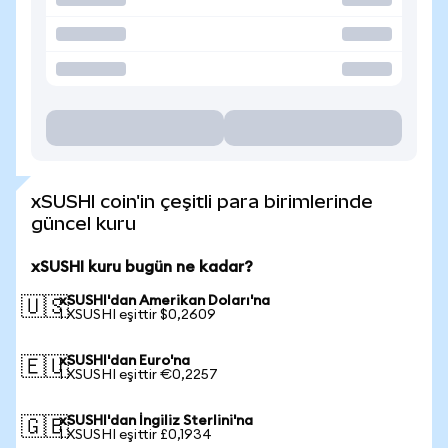
xSUSHI coin'in çeşitli para birimlerinde
güncel kuru
xSUSHI kuru bugün ne kadar?
xSUSHI'dan Amerikan Doları'na
🇺🇸
1 XSUSHI eşittir $0,2609
xSUSHI'dan Euro'na
🇪🇺
1 XSUSHI eşittir €0,2257
xSUSHI'dan İngiliz Sterlini'na
🇬🇧
1 XSUSHI eşittir £0,1934