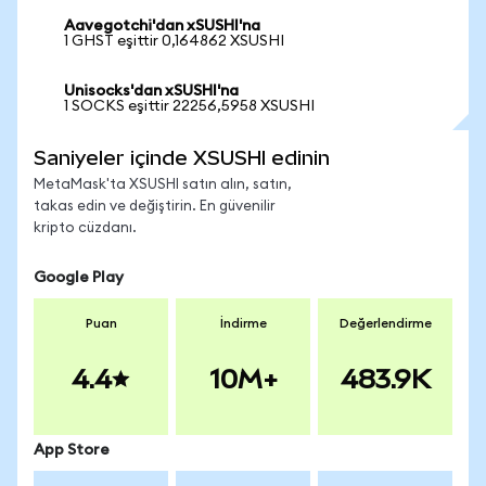
Aavegotchi'dan xSUSHI'na
1 GHST eşittir 0,164862 XSUSHI
Unisocks'dan xSUSHI'na
1 SOCKS eşittir 22256,5958 XSUSHI
Saniyeler içinde XSUSHI edinin
MetaMask'ta XSUSHI satın alın, satın,
takas edin ve değiştirin. En güvenilir
kripto cüzdanı.
Google Play
Puan
İndirme
Değerlendirme
4.4
10M+
483.9K
App Store