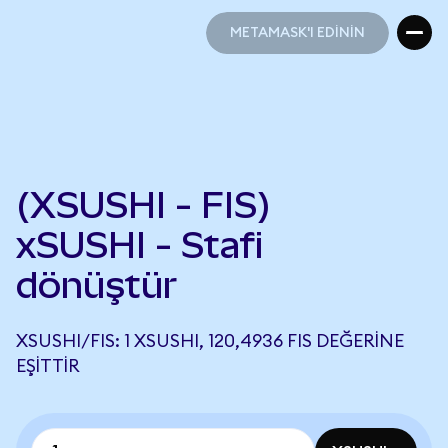
METAMASK'I EDİNİN
METAMASK'I EDİNİN
(XSUSHI - FIS)
xSUSHI - Stafi
dönüştür
XSUSHI/FIS: 1 XSUSHI, 120,4936 FIS DEĞERINE
EŞITTIR