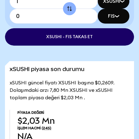
XSUSHI
FIS
XSUSHI - FIS TAKAS ET
xSUSHI piyasa son durumu
xSUSHI güncel fiyatı XSUSHI başına $0,2609.
Dolaşımdaki arzı 7,80 Mn XSUSHI ve xSUSHI
toplam piyasa değeri $2,03 Mn .
PIYASA DEĞERI
$2,03 Mn
İŞLEM HACMI
(24S)
N/A