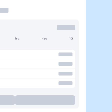
1sa
4sa
1G