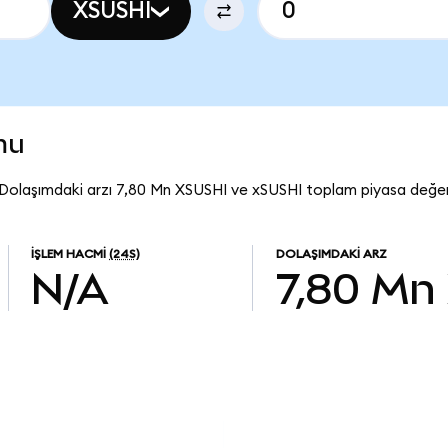
XSUSHI
mu
 Dolaşımdaki arzı 7,80 Mn XSUSHI ve xSUSHI toplam piyasa değer
İŞLEM HACMI
(24S)
DOLAŞIMDAKI ARZ
N/A
7,80 Mn