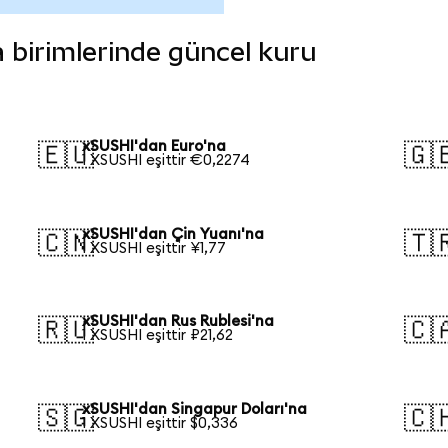
ra birimlerinde güncel kuru
xSUSHI'dan Euro'na
🇪🇺
🇬
1 XSUSHI eşittir €0,2274
xSUSHI'dan Çin Yuanı'na
🇨🇳
🇹
1 XSUSHI eşittir ¥1,77
xSUSHI'dan Rus Rublesi'na
🇷🇺
🇨
1 XSUSHI eşittir ₽21,62
xSUSHI'dan Singapur Doları'na
🇸🇬
🇨
1 XSUSHI eşittir $0,336