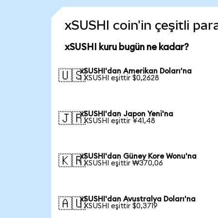
xSUSHI coin'in çeşitli pa
xSUSHI kuru bugün ne kadar?
xSUSHI'dan Amerikan Doları'na
🇺🇸
1 XSUSHI eşittir $0,2628
xSUSHI'dan Japon Yeni'na
🇯🇵
1 XSUSHI eşittir ¥41,48
xSUSHI'dan Güney Kore Wonu'na
🇰🇷
1 XSUSHI eşittir ₩370,06
xSUSHI'dan Avustralya Doları'na
🇦🇺
1 XSUSHI eşittir $0,3719