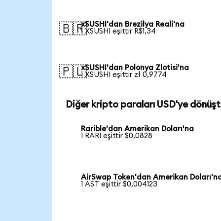
xSUSHI'dan Brezilya Reali'na
🇧🇷
1 XSUSHI eşittir R$1,34
xSUSHI'dan Polonya Zlotisi'na
🇵🇱
1 XSUSHI eşittir zł 0,9774
Diğer kripto paraları USD'ye dönüşt
Rarible'dan Amerikan Doları'na
1 RARI eşittir $0,0828
AirSwap Token'dan Amerikan Doları'n
1 AST eşittir $0,004123