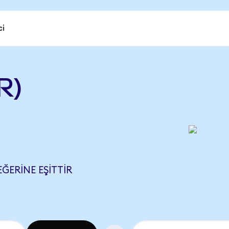
ci
R)
EĞERINE EŞITTIR