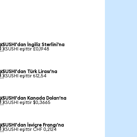
xSUSHI'dan İngiliz Sterlini'na

1 XSUSHI eşittir £0,1948
xSUSHI'dan Türk Lirası'na

1 XSUSHI eşittir ₺12,54
xSUSHI'dan Kanada Doları'na

1 XSUSHI eşittir $0,3665
xSUSHI'dan İsviçre Frangı'na

1 XSUSHI eşittir CHF 0,2124