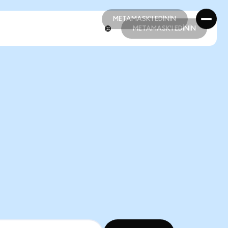
METAMASK'I EDİNİN
METAMASK'I EDİNİN
METAMASK'I EDİNİN
METAMASK'I EDİNİN