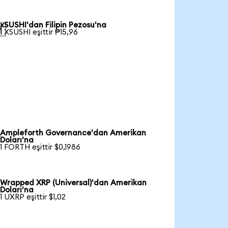
xSUSHI'dan Filipin Pezosu'na

1 XSUSHI eşittir ₱15,96
Ampleforth Governance'dan Amerikan
Doları'na
1 FORTH eşittir $0,1986
Wrapped XRP (Universal)'dan Amerikan
Doları'na
1 UXRP eşittir $1,02