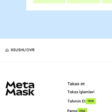
XSUSHI/OVR
MetaMask site alt bilgisi
Takas et
Takas İşlemleri
Tahmin Et
YENİ
Perps
YENİ