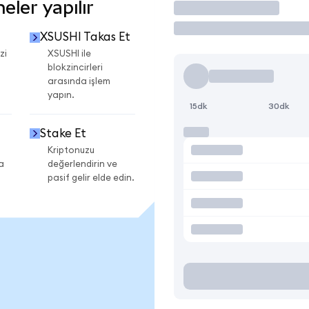
ler yapılır
İşlem Yap
XSUSHI Takas Et
zi
XSUSHI ile
blokzincirleri
arasında işlem
yapın.
15dk
30dk
Stake Et
Kriptonuzu
a
değerlendirin ve
pasif gelir elde edin.