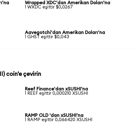
ı'na
Wrapped XDC'dan Amerikan Doları'na
1 WXDC eşittir $0,0267
Aavegotchi'dan Amerikan Doları'na
1 GHST eşittir $0,043
) coin'e çevirin
Reef Finance'dan xSUSHI'na
1 REEF eşittir 0,000210 XSUSHI
RAMP OLD 'dan xSUSHI'na
1 RAMP eşittir 0,066420 XSUSHI