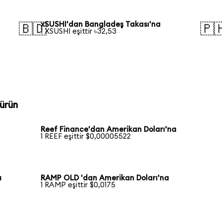
xSUSHI'dan Bangladeş Takası'na
🇧🇩
🇵
1 XSUSHI eşittir ৳32,53
ürün
Reef Finance'dan Amerikan Doları'na
1 REEF eşittir $0,00005522
a
RAMP OLD 'dan Amerikan Doları'na
1 RAMP eşittir $0,0175