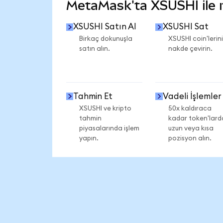
MetaMask'ta XSUSHI ile ne
XSUSHI Satın Al
XSUSHI Sat
Birkaç dokunuşla
XSUSHI coin'lerini
satın alın.
nakde çevirin.
Tahmin Et
Vadeli İşlemler
XSUSHI ve kripto
50x kaldıraca
tahmin
kadar token'lard
piyasalarında işlem
uzun veya kısa
yapın.
pozisyon alın.