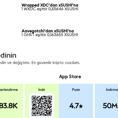
Wrapped XDC'dan xSUSHI'na
1 WXDC eşittir 0,101646 XSUSHI
Aavegotchi'dan xSUSHI'na
1 GHST eşittir 0,163655 XSUSHI
dinin
in ve değiştirin. En güvenilir kripto cüzdanı.
App Store
erlendirme
İndir
Puan
İndirme
83.8K
4.7
50M