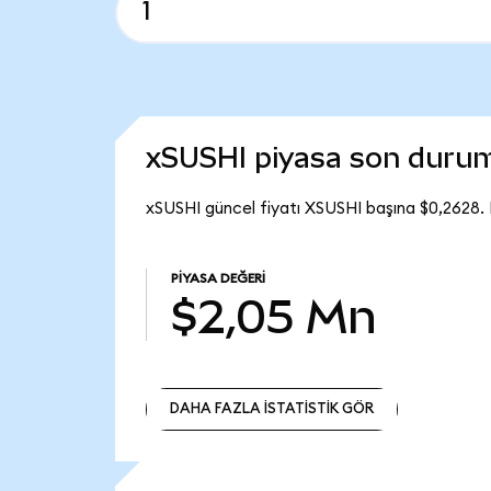
xSUSHI piyasa son duru
xSUSHI güncel fiyatı XSUSHI başına $0,2628.
PIYASA DEĞERI
$2,05 Mn
DAHA FAZLA İSTATİSTİK GÖR
DAHA FAZLA İSTATİSTİK GÖR