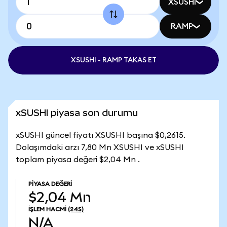
XSUSHI
RAMP
XSUSHI - RAMP TAKAS ET
xSUSHI piyasa son durumu
xSUSHI güncel fiyatı XSUSHI başına $0,2615.
Dolaşımdaki arzı 7,80 Mn XSUSHI ve xSUSHI
toplam piyasa değeri $2,04 Mn .
PIYASA DEĞERI
$2,04 Mn
İŞLEM HACMI
(24S)
N/A