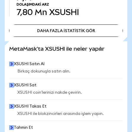
DOLAŞIMDAKI ARZ
7,80 Mn
XSUSHI
DAHA FAZLA İSTATİSTİK GÖR
DAHA FAZLA İSTATİSTİK GÖR
MetaMask'ta XSUSHI ile neler yapılır
XSUSHI Satın Al
Birkaç dokunuşla satın alın.
XSUSHI Sat
XSUSHI coin'lerinizi nakde çevirin.
XSUSHI Takas Et
XSUSHI ile blokzincirleri arasında işlem yapın.
Tahmin Et