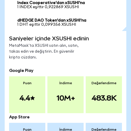
Index Cooperative'dan xSUSHI'na
1 INDEX eşittir 0,922869 XSUSHI
dHEDGE DAO Token'dan xSUSHI'na
1 DHT eşittir 0,099356 XSUSHI
Saniyeler içinde XSUSHI edinin
MetaMask'ta XSUSHI satın alın, satın,
takas edin ve değiştirin. En güvenilir
kripto cüzdanı.
Google Play
Puan
İndirme
Değerlendirme
4.4
10M+
483.8K
App Store
Puan
İndirme
Değerlendirme