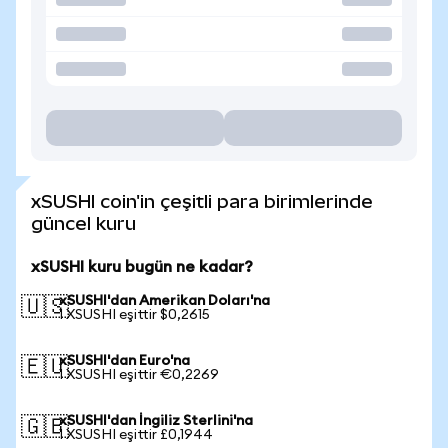
xSUSHI coin'in çeşitli para birimlerinde
güncel kuru
xSUSHI kuru bugün ne kadar?
xSUSHI'dan Amerikan Doları'na
🇺🇸
1 XSUSHI eşittir $0,2615
xSUSHI'dan Euro'na
🇪🇺
1 XSUSHI eşittir €0,2269
xSUSHI'dan İngiliz Sterlini'na
🇬🇧
1 XSUSHI eşittir £0,1944