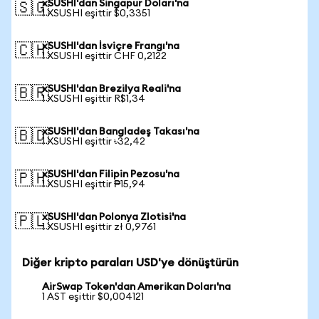
xSUSHI'dan Singapur Doları'na
🇸🇬
1 XSUSHI eşittir $0,3351
xSUSHI'dan İsviçre Frangı'na
🇨🇭
1 XSUSHI eşittir CHF 0,2122
xSUSHI'dan Brezilya Reali'na
🇧🇷
1 XSUSHI eşittir R$1,34
xSUSHI'dan Bangladeş Takası'na
🇧🇩
1 XSUSHI eşittir ৳32,42
xSUSHI'dan Filipin Pezosu'na
🇵🇭
1 XSUSHI eşittir ₱15,94
xSUSHI'dan Polonya Zlotisi'na
🇵🇱
1 XSUSHI eşittir zł 0,9761
Diğer kripto paraları USD'ye dönüştürün
AirSwap Token'dan Amerikan Doları'na
1 AST eşittir $0,004121