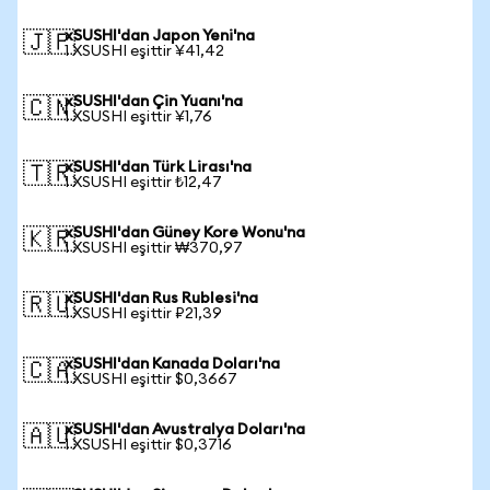
xSUSHI'dan Japon Yeni'na
🇯🇵
1 XSUSHI eşittir ¥41,42
xSUSHI'dan Çin Yuanı'na
🇨🇳
1 XSUSHI eşittir ¥1,76
xSUSHI'dan Türk Lirası'na
🇹🇷
1 XSUSHI eşittir ₺12,47
xSUSHI'dan Güney Kore Wonu'na
🇰🇷
1 XSUSHI eşittir ₩370,97
xSUSHI'dan Rus Rublesi'na
🇷🇺
1 XSUSHI eşittir ₽21,39
xSUSHI'dan Kanada Doları'na
🇨🇦
1 XSUSHI eşittir $0,3667
xSUSHI'dan Avustralya Doları'na
🇦🇺
1 XSUSHI eşittir $0,3716