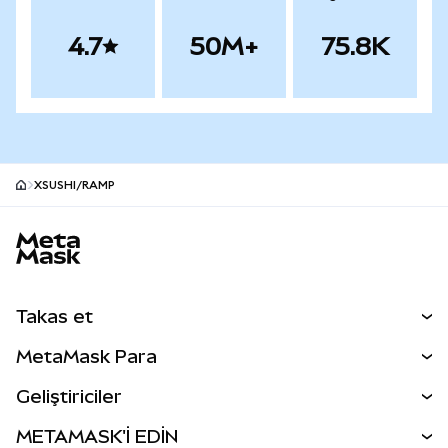
4.7
50M+
75.8K
XSUSHI/RAMP
MetaMask site alt bilgisi
Takas et
Takas İşlemleri
MetaMask Para
Tahmin Et
YENİ
Kripto Al
Geliştiriciler
Perps
YENİ
MetaMask Kart
Dökümantasyon
METAMASK'İ EDİN
RWA'lar