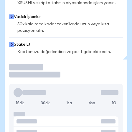
XSUSHI ve kripto tahmin piyasalarında işlem yapın.
Vadeli İşlemler
50x kaldıraca kadar token'larda uzun veya kısa
pozisyon alın.
Stake Et
Kriptonuzu değerlendirin ve pasif gelir elde edin.
İşlem Yap
15dk
30dk
1sa
4sa
1G