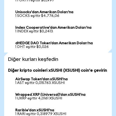
1 FORTH eşittir $0,1997
Unisocks'dan Amerikan Doları'na
1 SOCKS eşittir $4.776,06
Index Cooperative'dan Amerikan Doları'na
1 INDEX eşittir $0,2413
dHEDGE DAO Token'dan Amerikan Doları'na
1 DHT eşittir $0,026
Diğer kurları keşfedin
Diğer kripto coinleri xSUSHI (XSUSHI) coin'e çevirin
AirSwap Token'dan xSUSHI'na
1 AST eşittir 0,015763 XSUSHI
Wrapped XRP (Universal)'dan xSUSHI'na
1 UXRP eşittir 4,0161 XSUSHI
Rarible'dan xSUSHI'na
1 RARI eşittir 0,318979 XSUSHI