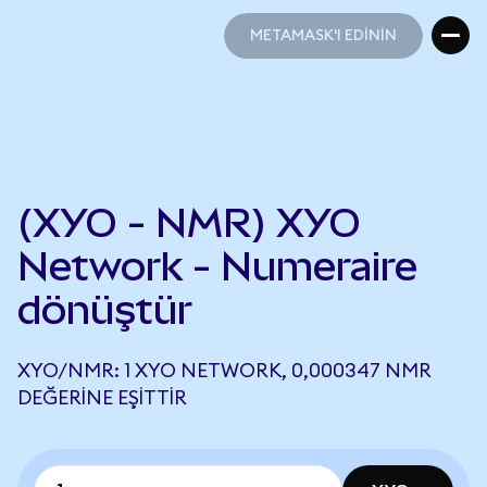
METAMASK'I EDİNİN
METAMASK'I EDİNİN
(XYO - NMR) XYO
Network - Numeraire
dönüştür
XYO/NMR: 1 XYO NETWORK, 0,000347 NMR
DEĞERINE EŞITTIR