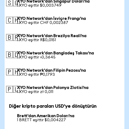
XYO Network'dan Singapur Doları'na
🇸🇬
1 XYO eşittir $0,003749
XYO Network'dan İsviçre Frangı'na
🇨🇭
1 XYO eşittir CHF 0,002387
XYO Network'dan Brezilya Reali'na
🇧🇷
1 XYO eşittir R$0,0151
XYO Network'dan Bangladeş Takası'na
🇧🇩
1 XYO eşittir ৳0,3645
XYO Network'dan Filipin Pezosu'na
🇵🇭
1 XYO eşittir ₱0,1793
XYO Network'dan Polonya Zlotisi'na
🇵🇱
1 XYO eşittir zł 0,011
Diğer kripto paraları USD'ye dönüştürün
Brett'dan Amerikan Doları'na
1 BRETT eşittir $0,004227