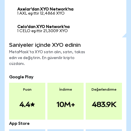
Axelar'dan XYO Network'na
1 AXL eşittir 12,4866 XYO
Celo'dan XYO Network'na
1 CELO eşittir 21,3009 XYO
Saniyeler içinde XYO edinin
MetaMask'ta XYO satın alın, satın, takas
edin ve değiştirin. En güvenilir kripto
cüzdanı.
Google Play
Puan
İndirme
Değerlendirme
4.4
10M+
483.9K
App Store