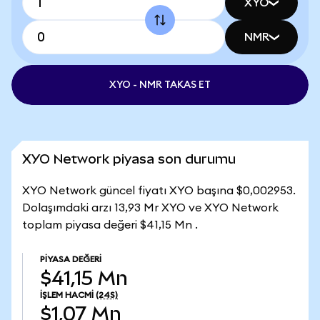
XYO
NMR
XYO - NMR TAKAS ET
XYO Network piyasa son durumu
XYO Network güncel fiyatı XYO başına $0,002953.
Dolaşımdaki arzı 13,93 Mr XYO ve XYO Network
toplam piyasa değeri $41,15 Mn .
PIYASA DEĞERI
$41,15 Mn
İŞLEM HACMI
(24S)
$1,07 Mn