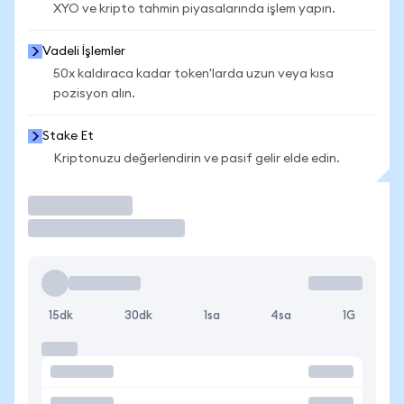
XYO ve kripto tahmin piyasalarında işlem yapın.
Vadeli İşlemler
50x kaldıraca kadar token'larda uzun veya kısa
pozisyon alın.
Stake Et
Kriptonuzu değerlendirin ve pasif gelir elde edin.
İşlem Yap
15dk
30dk
1sa
4sa
1G