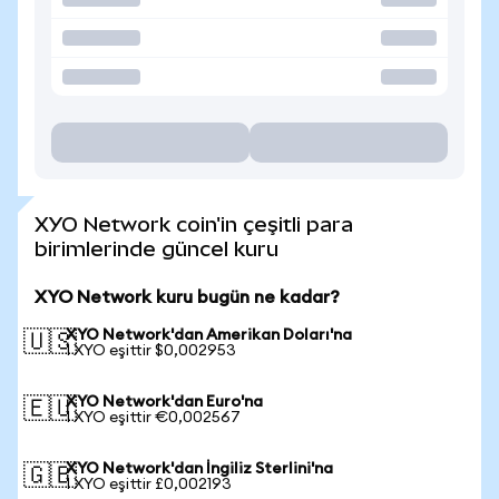
XYO Network coin'in çeşitli para
birimlerinde güncel kuru
XYO Network kuru bugün ne kadar?
XYO Network'dan Amerikan Doları'na
🇺🇸
1 XYO eşittir $0,002953
XYO Network'dan Euro'na
🇪🇺
1 XYO eşittir €0,002567
XYO Network'dan İngiliz Sterlini'na
🇬🇧
1 XYO eşittir £0,002193