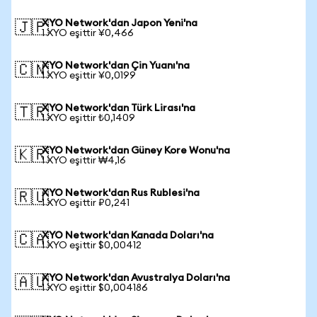
XYO Network'dan Japon Yeni'na
🇯🇵
1 XYO eşittir ¥0,466
XYO Network'dan Çin Yuanı'na
🇨🇳
1 XYO eşittir ¥0,0199
XYO Network'dan Türk Lirası'na
🇹🇷
1 XYO eşittir ₺0,1409
XYO Network'dan Güney Kore Wonu'na
🇰🇷
1 XYO eşittir ₩4,16
XYO Network'dan Rus Rublesi'na
🇷🇺
1 XYO eşittir ₽0,241
XYO Network'dan Kanada Doları'na
🇨🇦
1 XYO eşittir $0,00412
XYO Network'dan Avustralya Doları'na
🇦🇺
1 XYO eşittir $0,004186