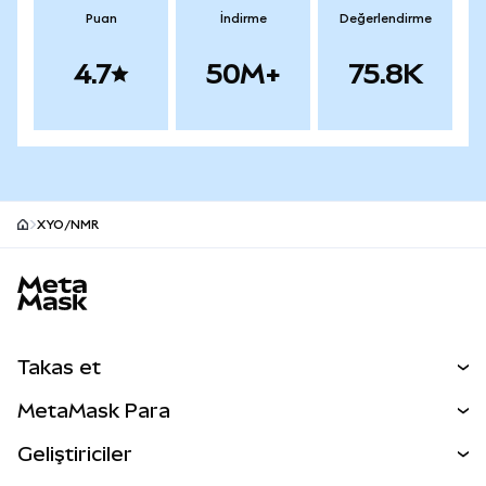
Puan
İndirme
Değerlendirme
4.7
50M+
75.8K
XYO/NMR
MetaMask site alt bilgisi
Takas et
Takas İşlemleri
MetaMask Para
Tahmin Et
YENİ
Kripto Al
Geliştiriciler
Perps
YENİ
MetaMask Kart
Dökümantasyon