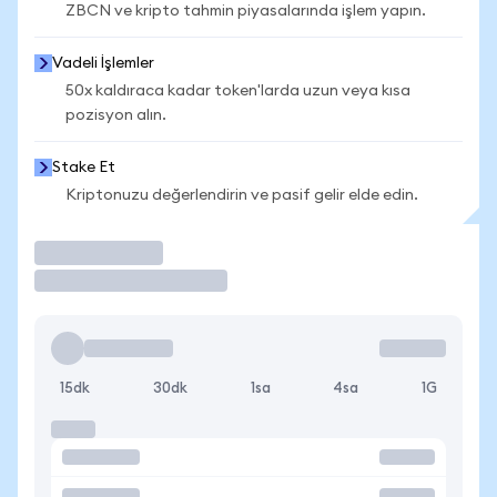
ZBCN ve kripto tahmin piyasalarında işlem yapın.
Vadeli İşlemler
50x kaldıraca kadar token'larda uzun veya kısa
pozisyon alın.
Stake Et
Kriptonuzu değerlendirin ve pasif gelir elde edin.
İşlem Yap
15dk
30dk
1sa
4sa
1G