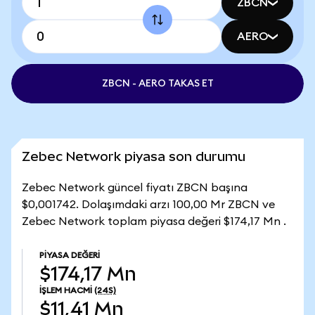
ZBCN
AERO
ZBCN - AERO TAKAS ET
Zebec Network piyasa son durumu
Zebec Network güncel fiyatı ZBCN başına
$0,001742. Dolaşımdaki arzı 100,00 Mr ZBCN ve
Zebec Network toplam piyasa değeri $174,17 Mn .
PIYASA DEĞERI
$174,17 Mn
İŞLEM HACMI
(24S)
$11,41 Mn