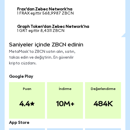
Frax'dan Zebec Network'na
1 FRAX eşittir 568,9987 ZBCN
Graph Token'dan Zebec Network'na
1 GRT eşittir 8,4311 ZBCN
Saniyeler içinde ZBCN edinin
MetaMask'ta ZBCN satın alın, satın,
takas edin ve değiştirin. En güvenilir
kripto cüzdanı.
Google Play
Puan
İndirme
Değerlendirme
4.4
10M+
484K
App Store