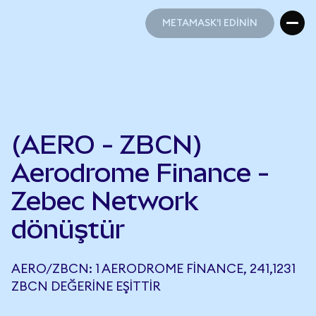
METAMASK'I EDİNİN
METAMASK'I EDİNİN
(AERO - ZBCN)
Aerodrome Finance -
Zebec Network
dönüştür
AERO/ZBCN: 1 AERODROME FINANCE, 241,1231
ZBCN DEĞERINE EŞITTIR