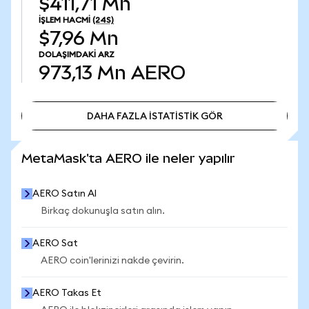
$411,71 Mn
İŞLEM HACMI
(24S)
$7,96 Mn
DOLAŞIMDAKI ARZ
973,13 Mn
AERO
DAHA FAZLA İSTATİSTİK GÖR
DAHA FAZLA İSTATİSTİK GÖR
MetaMask'ta AERO ile neler yapılır
AERO Satın Al
Birkaç dokunuşla satın alın.
AERO Sat
AERO coin'lerinizi nakde çevirin.
AERO Takas Et