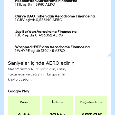
Filecoin'dan Aerodrome Finance'na
1 FIL eşittir 1,6980 AERO
Curve DAO Token'dan Aerodrome Finance'na
1 CRV eşittir 0,538140 AERO
Jupiter'dan Aerodrome Finance'na
1 JUP eşittir 0,436052 AERO
Wrapped HYPE'dan Aerodrome Finance'na
1 WHYPE eşittir 130,1145 AERO
Saniyeler içinde AERO edinin
MetaMask'ta AERO satın alın, satın,
takas edin ve değiştirin. En güvenilir
kripto cüzdanı.
Google Play
Puan
İndirme
Değerlendirme