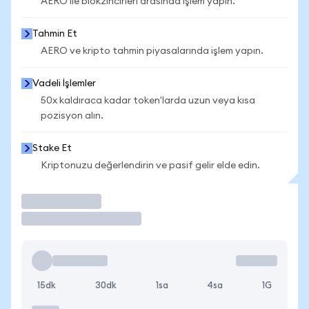
AERO ile blokzincirleri arasında işlem yapın.
Tahmin Et
AERO ve kripto tahmin piyasalarında işlem yapın.
Vadeli İşlemler
50x kaldıraca kadar token'larda uzun veya kısa
pozisyon alın.
Stake Et
Kriptonuzu değerlendirin ve pasif gelir elde edin.
İşlem Yap
15dk
30dk
1sa
4sa
1G