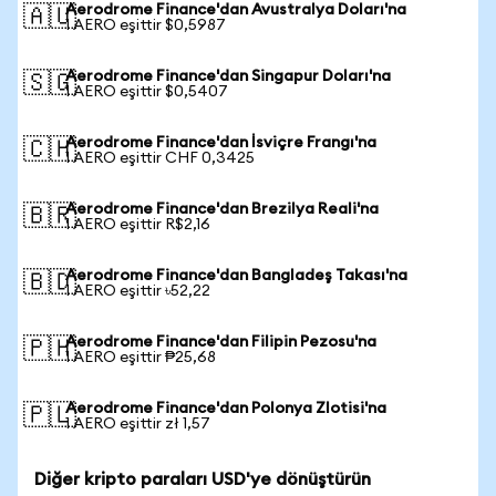
Aerodrome Finance'dan Avustralya Doları'na
🇦🇺
1 AERO eşittir $0,5987
Aerodrome Finance'dan Singapur Doları'na
🇸🇬
1 AERO eşittir $0,5407
Aerodrome Finance'dan İsviçre Frangı'na
🇨🇭
1 AERO eşittir CHF 0,3425
Aerodrome Finance'dan Brezilya Reali'na
🇧🇷
1 AERO eşittir R$2,16
Aerodrome Finance'dan Bangladeş Takası'na
🇧🇩
1 AERO eşittir ৳52,22
Aerodrome Finance'dan Filipin Pezosu'na
🇵🇭
1 AERO eşittir ₱25,68
Aerodrome Finance'dan Polonya Zlotisi'na
🇵🇱
1 AERO eşittir zł 1,57
Diğer kripto paraları USD'ye dönüştürün