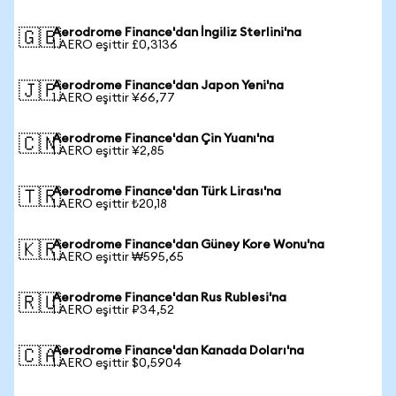
Aerodrome Finance'dan İngiliz Sterlini'na
🇬🇧
1 AERO eşittir £0,3136
Aerodrome Finance'dan Japon Yeni'na
🇯🇵
1 AERO eşittir ¥66,77
Aerodrome Finance'dan Çin Yuanı'na
🇨🇳
1 AERO eşittir ¥2,85
Aerodrome Finance'dan Türk Lirası'na
🇹🇷
1 AERO eşittir ₺20,18
Aerodrome Finance'dan Güney Kore Wonu'na
🇰🇷
1 AERO eşittir ₩595,65
Aerodrome Finance'dan Rus Rublesi'na
🇷🇺
1 AERO eşittir ₽34,52
Aerodrome Finance'dan Kanada Doları'na
🇨🇦
1 AERO eşittir $0,5904