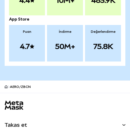
4.4
10M+
483.9K
App Store
Puan
İndirme
Değerlendirme
4.7
50M+
75.8K
AERO/ZBCN
MetaMask site alt bilgisi
Takas et