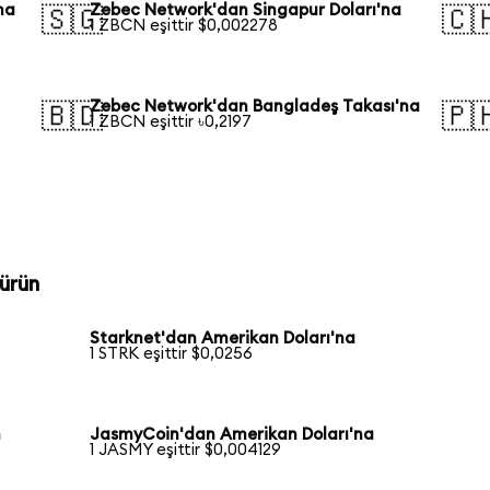
na
Zebec Network'dan Singapur Doları'na
🇸🇬
🇨
1 ZBCN eşittir $0,002278
Zebec Network'dan Bangladeş Takası'na
🇧🇩
🇵
1 ZBCN eşittir ৳0,2197
ürün
Starknet'dan Amerikan Doları'na
1 STRK eşittir $0,0256
n
JasmyCoin'dan Amerikan Doları'na
1 JASMY eşittir $0,004129