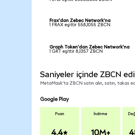
Frax'dan Zebec Network'na
1 FRAX eşittir 558,1055 ZBCN
Graph Token'dan Zebec Network'na
1 GRT eşittir 8,1357 ZBCN
Saniyeler içinde ZBCN edi
MetaMask'ta ZBCN satın alın, satın, takas edin
Google Play
Puan
İndirme
Değ
4.4
10M+
4