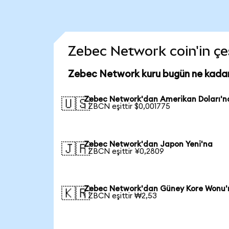
Zebec Network coin'in çeş
Zebec Network kuru bugün ne kada
Zebec Network'dan Amerikan Doları'n
🇺🇸
1 ZBCN eşittir $0,001775
Zebec Network'dan Japon Yeni'na
🇯🇵
1 ZBCN eşittir ¥0,2809
Zebec Network'dan Güney Kore Wonu'
🇰🇷
1 ZBCN eşittir ₩2,53