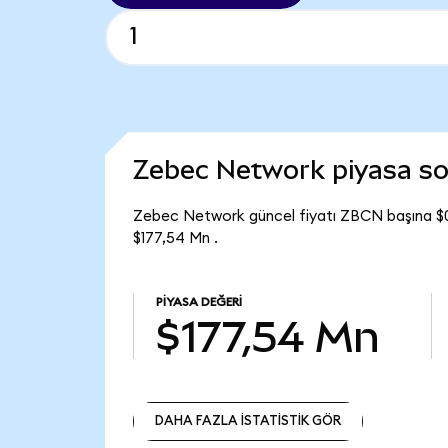
Zebec Network piyasa s
Zebec Network güncel fiyatı ZBCN başına $0
$177,54 Mn .
PIYASA DEĞERI
$177,54 Mn
DAHA FAZLA İSTATİSTİK GÖR