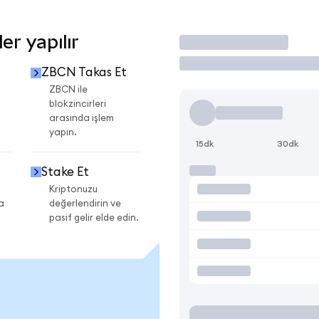
r yapılır
İşlem Yap
ZBCN Takas Et
i
ZBCN ile
blokzincirleri
arasında işlem
yapın.
15dk
30dk
Stake Et
Kriptonuzu
a
değerlendirin ve
pasif gelir elde edin.