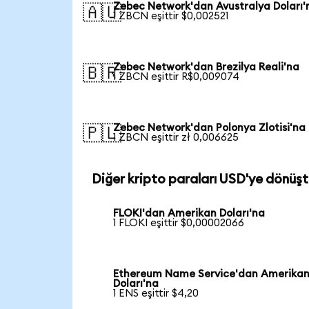
Zebec Network'dan Avustralya Doları'
🇦🇺
1 ZBCN eşittir $0,002521
Zebec Network'dan Brezilya Reali'na
🇧🇷
1 ZBCN eşittir R$0,009074
Zebec Network'dan Polonya Zlotisi'na
🇵🇱
1 ZBCN eşittir zł 0,006625
Diğer kripto paraları USD'ye dönüşt
FLOKI'dan Amerikan Doları'na
1 FLOKI eşittir $0,00002066
Ethereum Name Service'dan Amerika
Doları'na
1 ENS eşittir $4,20