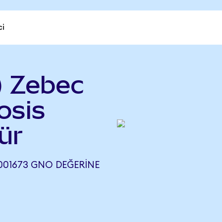
ci
 Zebec
osis
ür
001673 GNO DEĞERINE