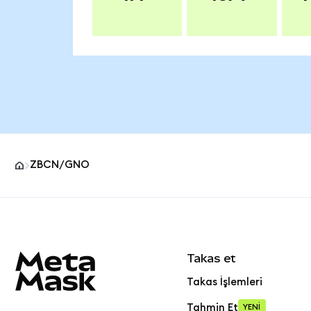
ZBCN/GNO
MetaMask site alt bilgisi
Takas et
Takas İşlemleri
Tahmin Et
YENİ