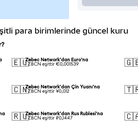
itli para birimlerinde güncel kuru
r?
a
Zebec Network'dan Euro'na
🇪🇺
🇬
1 ZBCN eşittir €0,001539
Zebec Network'dan Çin Yuanı'na
🇨🇳
🇹
1 ZBCN eşittir ¥0,012
na
Zebec Network'dan Rus Rublesi'na
🇷🇺
🇨
1 ZBCN eşittir ₽0,1447