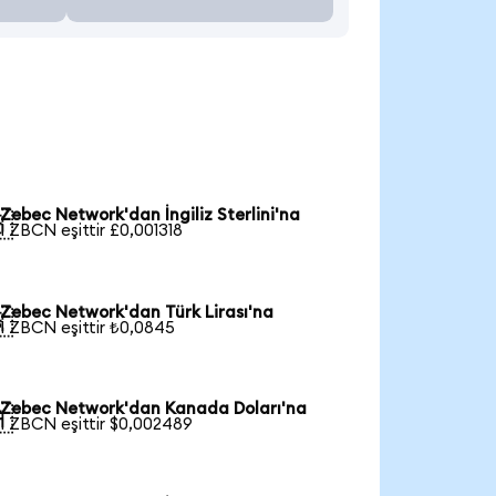
Zebec Network'dan İngiliz Sterlini'na

1 ZBCN eşittir £0,001318
Zebec Network'dan Türk Lirası'na

1 ZBCN eşittir ₺0,0845
Zebec Network'dan Kanada Doları'na

1 ZBCN eşittir $0,002489