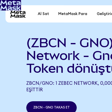
Al Sat
MetaMask Para
Geliştiri
(ZBCN - GNO)
Network - Gn
Token dönüşt
ZBCN/GNO: 1 ZEBEC NETWORK, 0,00
EŞITTIR
ZBCN - GNO TAKAS ET