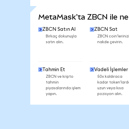
DAHA FAZLA İSTATİSTİK GÖR
MetaMask'ta ZBCN ile nele
ZBCN Satın Al
ZBCN Sat
Birkaç dokunuşla
ZBCN coin'leriniz
satın alın.
nakde çevirin.
Tahmin Et
Vadeli İşlemler
ZBCN ve kripto
50x kaldıraca
tahmin
kadar token'lard
piyasalarında işlem
uzun veya kısa
yapın.
pozisyon alın.