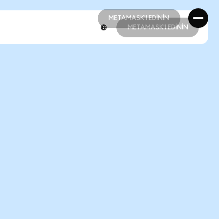
METAMASK'I EDİNİN
METAMASK'I EDİNİN
METAMASK'I EDİNİN
METAMASK'I EDİNİN