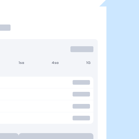
1sa
4sa
1G