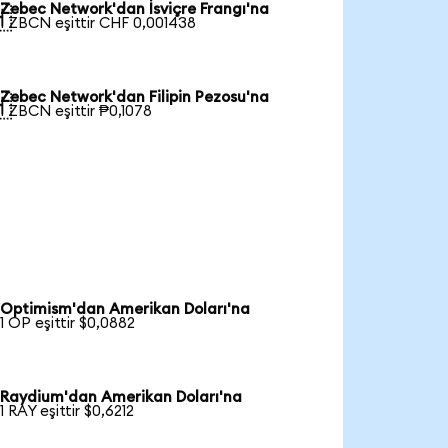
Zebec Network'dan İsviçre Frangı'na

1 ZBCN eşittir CHF 0,001438
Zebec Network'dan Filipin Pezosu'na

1 ZBCN eşittir ₱0,1078
Optimism'dan Amerikan Doları'na
1 OP eşittir $0,0882
Raydium'dan Amerikan Doları'na
1 RAY eşittir $0,6212