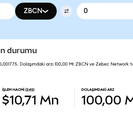
ZBCN
on durumu
,001775. Dolaşımdaki arzı 100,00 Mr ZBCN ve Zebec Network t
İŞLEM HACMI
(24S)
DOLAŞIMDAKI ARZ
$10,71 Mn
100,00 