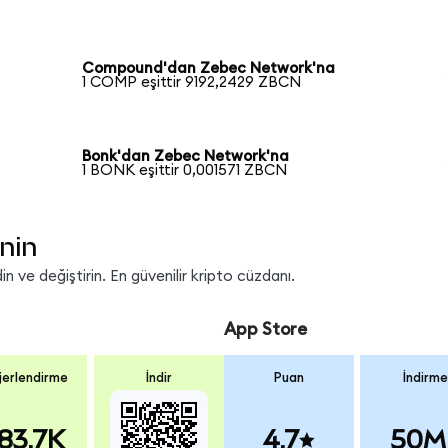
Compound'dan Zebec Network'na
1 COMP eşittir 9192,2429 ZBCN
Bonk'dan Zebec Network'na
1 BONK eşittir 0,001571 ZBCN
nin
 ve değiştirin. En güvenilir kripto cüzdanı.
App Store
erlendirme
İndir
Puan
İndirme
83.7K
4.7
50M