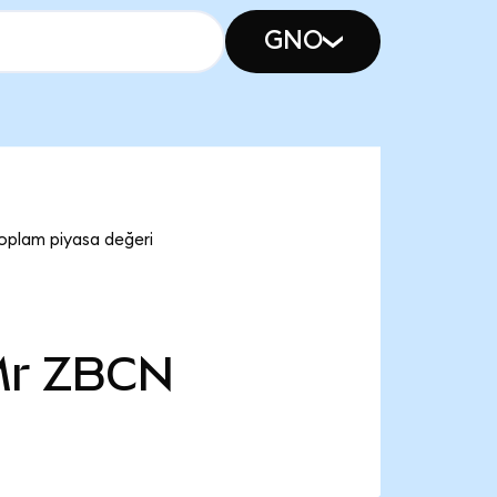
GNO
oplam piyasa değeri
Mr
ZBCN