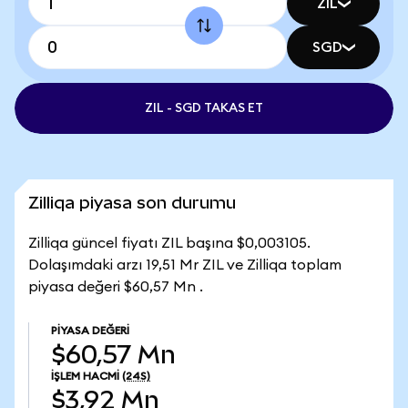
ZIL
SGD
ZIL - SGD TAKAS ET
Zilliqa piyasa son durumu
Zilliqa güncel fiyatı ZIL başına $0,003105.
Dolaşımdaki arzı 19,51 Mr ZIL ve Zilliqa toplam
piyasa değeri $60,57 Mn .
PIYASA DEĞERI
$60,57 Mn
İŞLEM HACMI
(24S)
$3,92 Mn