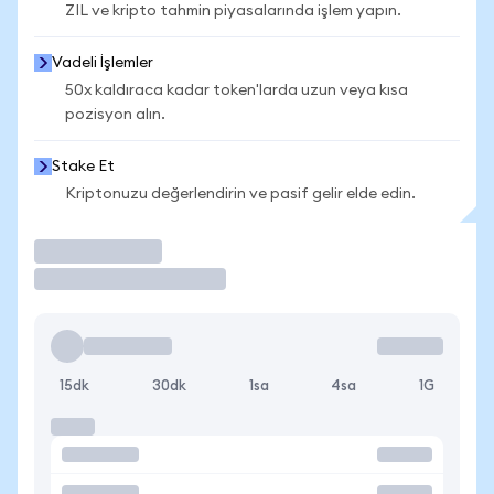
ZIL ve kripto tahmin piyasalarında işlem yapın.
Vadeli İşlemler
50x kaldıraca kadar token'larda uzun veya kısa
pozisyon alın.
Stake Et
Kriptonuzu değerlendirin ve pasif gelir elde edin.
İşlem Yap
15dk
30dk
1sa
4sa
1G