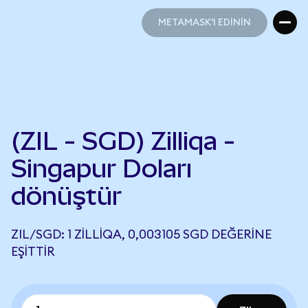
METAMASK'I EDİNİN
METAMASK'I EDİNİN
(ZIL - SGD) Zilliqa -
Singapur Doları
dönüştür
ZIL/SGD: 1 ZILLIQA, 0,003105 SGD DEĞERINE
EŞITTIR