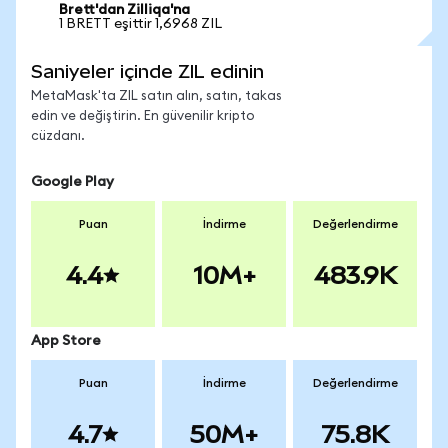
Brett'dan Zilliqa'na
1 BRETT eşittir 1,6968 ZIL
Saniyeler içinde ZIL edinin
MetaMask'ta ZIL satın alın, satın, takas
edin ve değiştirin. En güvenilir kripto
cüzdanı.
Google Play
Puan
İndirme
Değerlendirme
4.4
10M+
483.9K
App Store
Puan
İndirme
Değerlendirme
4.7
50M+
75.8K