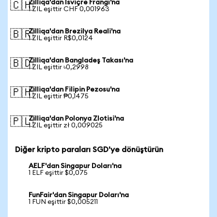
Zilliqa'dan İsviçre Frangı'na
🇨🇭
1 ZIL eşittir CHF 0,001963
Zilliqa'dan Brezilya Reali'na
🇧🇷
1 ZIL eşittir R$0,0124
Zilliqa'dan Bangladeş Takası'na
🇧🇩
1 ZIL eşittir ৳0,2998
Zilliqa'dan Filipin Pezosu'na
🇵🇭
1 ZIL eşittir ₱0,1475
Zilliqa'dan Polonya Zlotisi'na
🇵🇱
1 ZIL eşittir zł 0,009025
Diğer kripto paraları SGD'ye dönüştürün
AELF'dan Singapur Doları'na
1 ELF eşittir $0,075
FunFair'dan Singapur Doları'na
1 FUN eşittir $0,005211