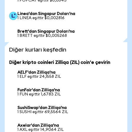
1 POPCAT eşittir $0,0543
Linea'dan Singapur Doları'na
1 LINEA eşittir $0,002816
Brett'dan Singapur Doları'na
1 BRETT eşittir $0,005268
Diğer kurları keşfedin
Diğer kripto coinleri Zilliqa (ZIL) coin'e çevirin
AELF'dan Zilliqa'na
1 ELF eşittir 24,1558 ZIL
FunFair'dan Zilliqa'na
1 FUN eşittir 1,6783 ZIL
SushiSwap'dan Zilliqa'na
1 SUSHI eşittir 69,5564 ZIL
Axelar'dan Zilliqa'na
1 AXL eşittir 14,9064 ZIL