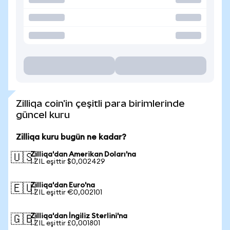
Zilliqa coin'in çeşitli para birimlerinde
güncel kuru
Zilliqa kuru bugün ne kadar?
Zilliqa'dan Amerikan Doları'na
🇺🇸
1 ZIL eşittir $0,002429
Zilliqa'dan Euro'na
🇪🇺
1 ZIL eşittir €0,002101
Zilliqa'dan İngiliz Sterlini'na
🇬🇧
1 ZIL eşittir £0,001801