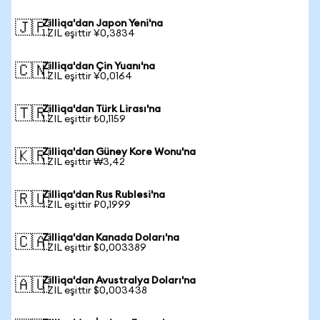
Zilliqa'dan Japon Yeni'na
🇯🇵
1 ZIL eşittir ¥0,3834
Zilliqa'dan Çin Yuanı'na
🇨🇳
1 ZIL eşittir ¥0,0164
Zilliqa'dan Türk Lirası'na
🇹🇷
1 ZIL eşittir ₺0,1159
Zilliqa'dan Güney Kore Wonu'na
🇰🇷
1 ZIL eşittir ₩3,42
Zilliqa'dan Rus Rublesi'na
🇷🇺
1 ZIL eşittir ₽0,1999
Zilliqa'dan Kanada Doları'na
🇨🇦
1 ZIL eşittir $0,003389
Zilliqa'dan Avustralya Doları'na
🇦🇺
1 ZIL eşittir $0,003438