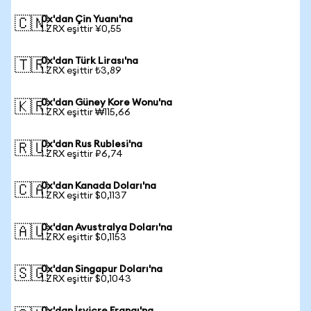
0x'dan Çin Yuanı'na
🇨🇳
1 ZRX eşittir ¥0,55
0x'dan Türk Lirası'na
🇹🇷
1 ZRX eşittir ₺3,89
0x'dan Güney Kore Wonu'na
🇰🇷
1 ZRX eşittir ₩115,66
0x'dan Rus Rublesi'na
🇷🇺
1 ZRX eşittir ₽6,74
0x'dan Kanada Doları'na
🇨🇦
1 ZRX eşittir $0,1137
0x'dan Avustralya Doları'na
🇦🇺
1 ZRX eşittir $0,1153
0x'dan Singapur Doları'na
🇸🇬
1 ZRX eşittir $0,1043