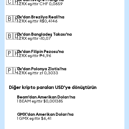
0x'dan İsviçre Frangı'na
🇨🇭
1 ZRX eşittir CHF 0,0659
0x'dan Brezilya Reali'na
🇧🇷
1 ZRX eşittir R$0,4146
0x'dan Bangladeş Takası'na
🇧🇩
1 ZRX eşittir ৳10,07
0x'dan Filipin Pezosu'na
🇵🇭
1 ZRX eşittir ₱4,96
0x'dan Polonya Zlotisi'na
🇵🇱
1 ZRX eşittir zł 0,3033
Diğer kripto paraları USD'ye dönüştürün
Beam'dan Amerikan Doları'na
1 BEAM eşittir $0,001385
GMX'dan Amerikan Doları'na
1 GMX eşittir $6,41