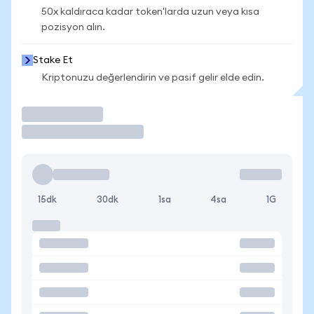
50x kaldıraca kadar token'larda uzun veya kısa
pozisyon alın.
Stake Et
Kriptonuzu değerlendirin ve pasif gelir elde edin.
İşlem Yap
15dk
30dk
1sa
4sa
1G