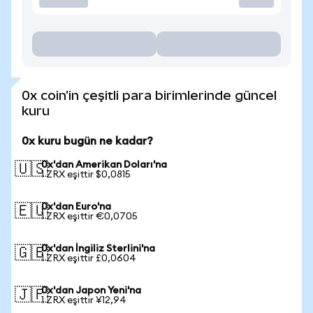
0x coin'in çeşitli para birimlerinde güncel
kuru
0x kuru bugün ne kadar?
0x'dan Amerikan Doları'na
🇺🇸
1 ZRX eşittir $0,0815
0x'dan Euro'na
🇪🇺
1 ZRX eşittir €0,0705
0x'dan İngiliz Sterlini'na
🇬🇧
1 ZRX eşittir £0,0604
0x'dan Japon Yeni'na
🇯🇵
1 ZRX eşittir ¥12,94