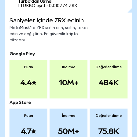
Turbo'dan 0x'na
1 TURBO eşittir 0,010774 ZRX
Saniyeler içinde ZRX edinin
MetaMask'ta ZRX satın alın, satın, takas
edin ve değiştirin. En güvenilir kripto
cüzdanı.
Google Play
Puan
İndirme
Değerlendirme
4.4
10M+
484K
App Store
Puan
İndirme
Değerlendirme
4.7
50M+
75.8K