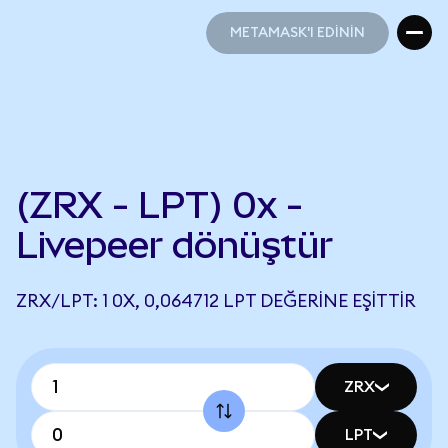
METAMASK'I EDİNİN
METAMASK'I EDİNİN
(ZRX - LPT) 0x -
Livepeer dönüştür
ZRX/LPT: 1 0X, 0,064712 LPT DEĞERINE EŞITTIR
ZRX
LPT