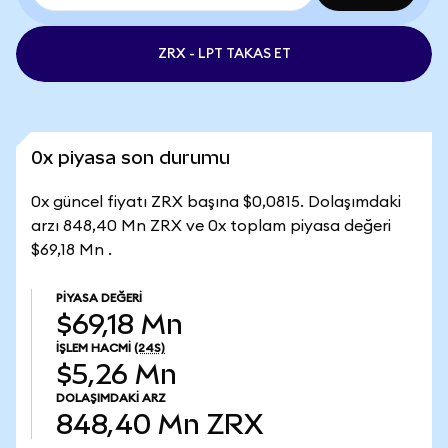
ZRX - LPT TAKAS ET
0x piyasa son durumu
0x güncel fiyatı ZRX başına $0,0815. Dolaşımdaki
arzı 848,40 Mn ZRX ve 0x toplam piyasa değeri
$69,18 Mn .
PIYASA DEĞERI
$69,18 Mn
İŞLEM HACMI
(24S)
$5,26 Mn
DOLAŞIMDAKI ARZ
848,40 Mn
ZRX