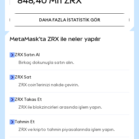
848,40 Mn
ZRX
DAHA FAZLA İSTATİSTİK GÖR
DAHA FAZLA İSTATİSTİK GÖR
MetaMask'ta ZRX ile neler yapılır
ZRX Satın Al
Birkaç dokunuşla satın alın.
ZRX Sat
ZRX coin'lerinizi nakde çevirin.
ZRX Takas Et
ZRX ile blokzincirleri arasında işlem yapın.
Tahmin Et
ZRX ve kripto tahmin piyasalarında işlem yapın.