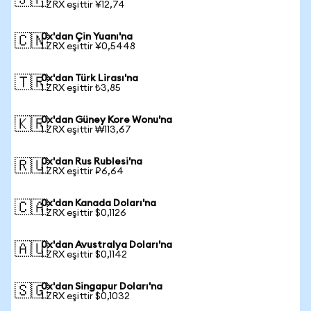
🇯🇵
1 ZRX eşittir ¥12,74
0x'dan Çin Yuanı'na
🇨🇳
1 ZRX eşittir ¥0,5448
0x'dan Türk Lirası'na
🇹🇷
1 ZRX eşittir ₺3,85
0x'dan Güney Kore Wonu'na
🇰🇷
1 ZRX eşittir ₩113,67
0x'dan Rus Rublesi'na
🇷🇺
1 ZRX eşittir ₽6,64
0x'dan Kanada Doları'na
🇨🇦
1 ZRX eşittir $0,1126
0x'dan Avustralya Doları'na
🇦🇺
1 ZRX eşittir $0,1142
0x'dan Singapur Doları'na
🇸🇬
1 ZRX eşittir $0,1032