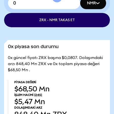
NMR
ZRX - NMR TAKAS ET
0x piyasa son durumu
0x güncel fiyatı ZRX başına $0,0807. Dolaşımdaki
arzı 848,40 Mn ZRX ve 0x toplam piyasa değeri
$68,50 Mn .
PIYASA DEĞERI
$68,50 Mn
İŞLEM HACMI
(24S)
$5,47 Mn
DOLAŞIMDAKI ARZ