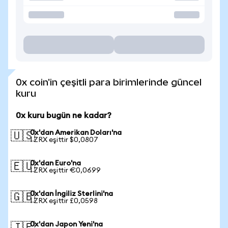
0x coin'in çeşitli para birimlerinde güncel
kuru
0x kuru bugün ne kadar?
0x'dan Amerikan Doları'na
🇺🇸
1 ZRX eşittir $0,0807
0x'dan Euro'na
🇪🇺
1 ZRX eşittir €0,0699
0x'dan İngiliz Sterlini'na
🇬🇧
1 ZRX eşittir £0,0598
0x'dan Japon Yeni'na