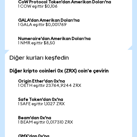
CoW Protocol Token'dan Amerikan Doları'na
1 COW eşittir $0,106
GALA'dan Amerikan Doları'na
1 GALA eşittir $0,001769
Numeraire'dan Amerikan Doları'na
1 NMR eşittir $8,50
Diğer kurları keşfedin
Diğer kripto coinleri 0x (ZRX) coin'e çevirin
Origin Ether'dan 0x'na
1 OETH eşittir 23764,9244 ZRX
Safe Token'dan 0x'na
1 SAFE eşittir 1,1027 ZRX
Beam'dan 0x'na
1 BEAM eşittir 0,017310 ZRX
GMX'dan 0x'na