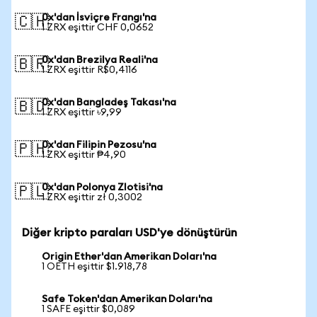
0x'dan İsviçre Frangı'na
🇨🇭
1 ZRX eşittir CHF 0,0652
0x'dan Brezilya Reali'na
🇧🇷
1 ZRX eşittir R$0,4116
0x'dan Bangladeş Takası'na
🇧🇩
1 ZRX eşittir ৳9,99
0x'dan Filipin Pezosu'na
🇵🇭
1 ZRX eşittir ₱4,90
0x'dan Polonya Zlotisi'na
🇵🇱
1 ZRX eşittir zł 0,3002
Diğer kripto paraları USD'ye dönüştürün
Origin Ether'dan Amerikan Doları'na
1 OETH eşittir $1.918,78
Safe Token'dan Amerikan Doları'na
1 SAFE eşittir $0,089