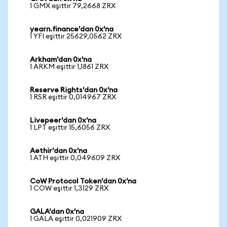
1 GMX eşittir 79,2668 ZRX
yearn.finance'dan 0x'na
1 YFI eşittir 25629,0562 ZRX
Arkham'dan 0x'na
1 ARKM eşittir 1,1861 ZRX
Reserve Rights'dan 0x'na
1 RSR eşittir 0,014967 ZRX
Livepeer'dan 0x'na
1 LPT eşittir 15,6056 ZRX
Aethir'dan 0x'na
1 ATH eşittir 0,049609 ZRX
CoW Protocol Token'dan 0x'na
1 COW eşittir 1,3129 ZRX
GALA'dan 0x'na
1 GALA eşittir 0,021909 ZRX