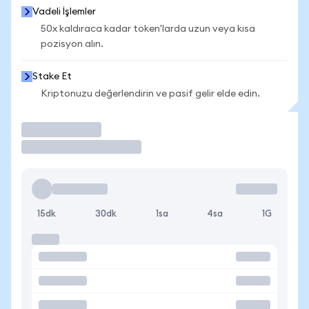
Vadeli İşlemler
50x kaldıraca kadar token'larda uzun veya kısa
pozisyon alın.
Stake Et
Kriptonuzu değerlendirin ve pasif gelir elde edin.
İşlem Yap
15dk
30dk
1sa
4sa
1G