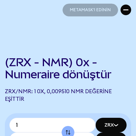
METAMASK'I EDİNİN
METAMASK'I EDİNİN
(ZRX - NMR) 0x -
Numeraire dönüştür
ZRX/NMR: 1 0X, 0,009510 NMR DEĞERINE
EŞITTIR
ZRX