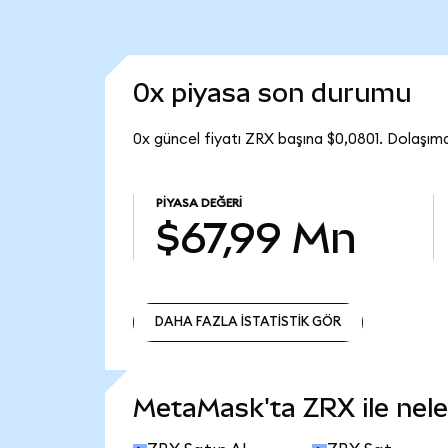
0x piyasa son durumu
0x güncel fiyatı ZRX başına $0,0801. Dolaşım
PIYASA DEĞERI
$67,99 Mn
DAHA FAZLA İSTATİSTİK GÖR
DAHA FAZLA İSTATİSTİK GÖR
MetaMask'ta ZRX ile neler