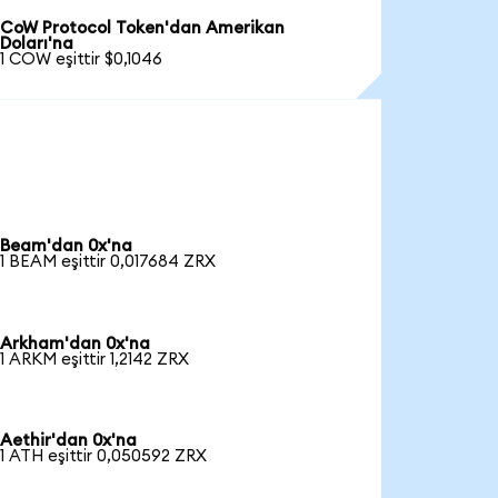
CoW Protocol Token'dan Amerikan
Doları'na
1 COW eşittir $0,1046
Beam'dan 0x'na
1 BEAM eşittir 0,017684 ZRX
Arkham'dan 0x'na
1 ARKM eşittir 1,2142 ZRX
Aethir'dan 0x'na
1 ATH eşittir 0,050592 ZRX