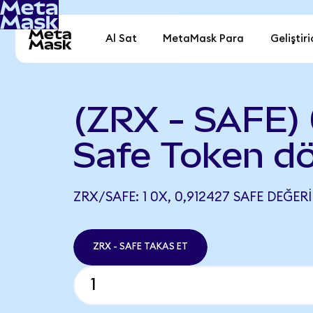
Al Sat
MetaMask Para
Geliştiri
(ZRX - SAFE) 
Safe Token d
ZRX/SAFE: 1 0X, 0,912427 SAFE DEĞERI
ZRX - SAFE TAKAS ET