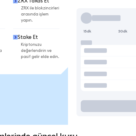
ZRX Takas Et
ZRX ile blokzincirleri
arasında işlem
yapın.
15dk
30dk
Stake Et
Kriptonuzu
a
değerlendirin ve
pasif gelir elde edin.