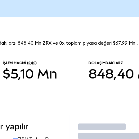
daki arzı 848,40 Mn ZRX ve 0x toplam piyasa değeri $67,99 Mn .
İŞLEM HACMI
(24S)
DOLAŞIMDAKI ARZ
$5,10 Mn
848,40
 yapılır
İşlem Yap