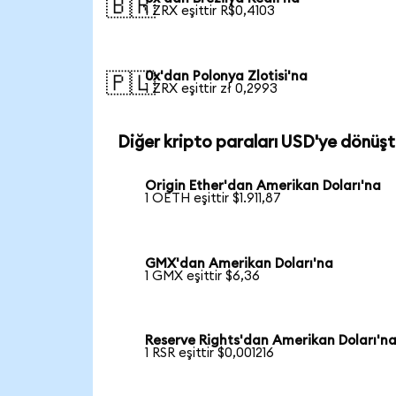
🇧🇷
1 ZRX eşittir R$0,4103
0x'dan Polonya Zlotisi'na
🇵🇱
1 ZRX eşittir zł 0,2993
Diğer kripto paraları USD'ye dönüşt
Origin Ether'dan Amerikan Doları'na
1 OETH eşittir $1.911,87
GMX'dan Amerikan Doları'na
1 GMX eşittir $6,36
Reserve Rights'dan Amerikan Doları'n
1 RSR eşittir $0,001216