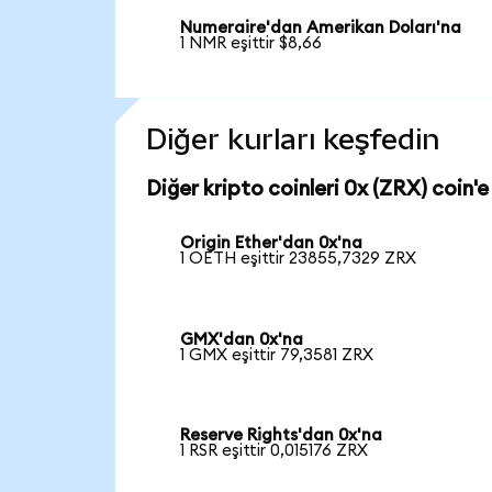
Numeraire'dan Amerikan Doları'na
1 NMR eşittir $8,66
Diğer kurları keşfedin
Diğer kripto coinleri 0x (ZRX) coin'e
Origin Ether'dan 0x'na
1 OETH eşittir 23855,7329 ZRX
GMX'dan 0x'na
1 GMX eşittir 79,3581 ZRX
Reserve Rights'dan 0x'na
1 RSR eşittir 0,015176 ZRX