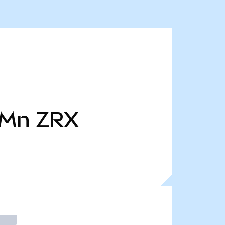
 Mn
ZRX