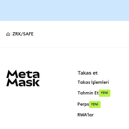
ZRX/SAFE
MetaMask site alt bilgisi
Takas et
Takas İşlemleri
Tahmin Et
YENİ
Perps
YENİ
RWA'lar