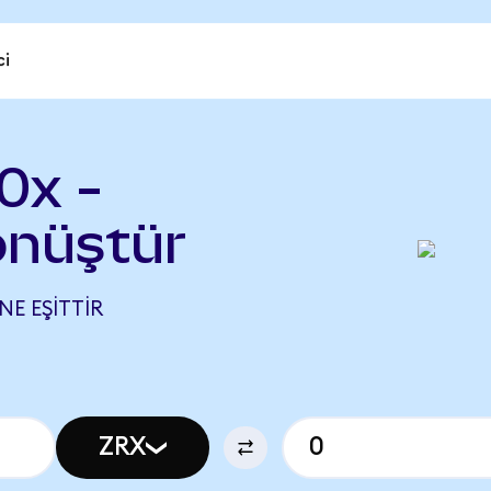
ci
0x -
önüştür
NE EŞITTIR
ZRX