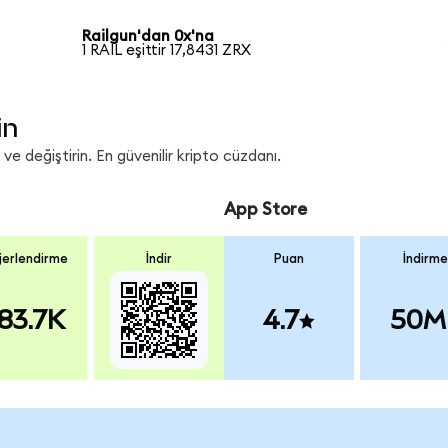
Railgun'dan 0x'na
1 RAIL eşittir 17,8431 ZRX
in
e değiştirin. En güvenilir kripto cüzdanı.
App Store
erlendirme
İndir
Puan
İndirme
83.7K
4.7
50M