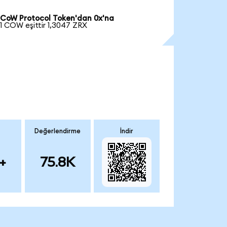
CoW Protocol Token'dan 0x'na
1 COW eşittir 1,3047 ZRX
Değerlendirme
İndir
+
75.8K