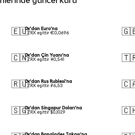
rimlerinde güncel kuru
0x'dan Euro'na
🇪🇺
🇬
1 ZRX eşittir €0,0696
0x'dan Çin Yuanı'na
🇨🇳
🇹
1 ZRX eşittir ¥0,541
0x'dan Rus Rublesi'na
🇷🇺
🇨
1 ZRX eşittir ₽6,53
0x'dan Singapur Doları'na
🇸🇬
🇨
1 ZRX eşittir $0,1029
0x'dan Bangladeş Takası'na