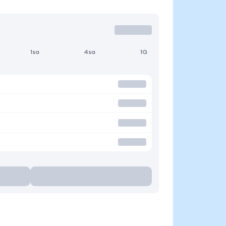
1sa
4sa
1G