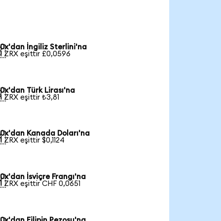
0x'dan İngiliz Sterlini'na

1 ZRX eşittir £0,0596
0x'dan Türk Lirası'na

1 ZRX eşittir ₺3,81
0x'dan Kanada Doları'na

1 ZRX eşittir $0,1124
0x'dan İsviçre Frangı'na

1 ZRX eşittir CHF 0,0651
0x'dan Filipin Pezosu'na