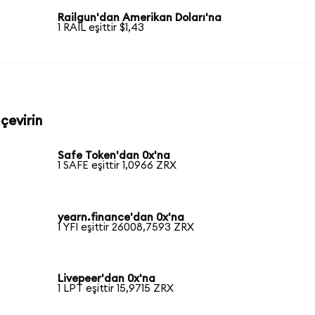
Railgun'dan Amerikan Doları'na
1 RAIL eşittir $1,43
 çevirin
Safe Token'dan 0x'na
1 SAFE eşittir 1,0966 ZRX
yearn.finance'dan 0x'na
1 YFI eşittir 26008,7593 ZRX
Livepeer'dan 0x'na
1 LPT eşittir 15,9715 ZRX