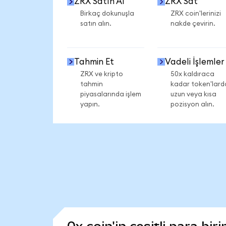
ZRX Satın Al
ZRX Sat
Birkaç dokunuşla
ZRX coin'lerinizi
satın alın.
nakde çevirin.
Tahmin Et
Vadeli İşlemler
ZRX ve kripto
50x kaldıraca
tahmin
kadar token'lard
piyasalarında işlem
uzun veya kısa
yapın.
pozisyon alın.