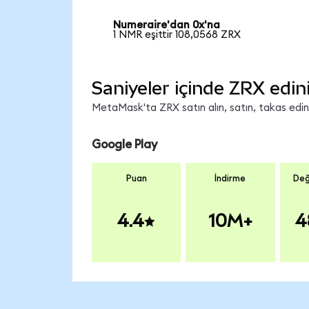
Numeraire'dan 0x'na
1 NMR eşittir 108,0568 ZRX
Saniyeler içinde ZRX edin
MetaMask'ta ZRX satın alın, satın, takas edin v
Google Play
Puan
İndirme
Değ
4.4
10M+
4