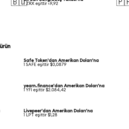
🇧🇩
🇵
1 ZRX eşittir ৳9,92
ürün
Safe Token'dan Amerikan Doları'na
1 SAFE eşittir $0,0879
yearn.finance'dan Amerikan Doları'na
1 YFI eşittir $2.084,42
a
Livepeer'dan Amerikan Doları'na
1 LPT eşittir $1,28