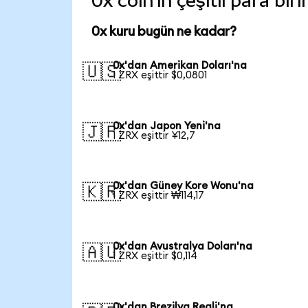
0x coin'in çeşitli para bi
0x kuru bugün ne kadar?
0x'dan Amerikan Doları'na
🇺🇸
1 ZRX eşittir $0,0801
0x'dan Japon Yeni'na
🇯🇵
1 ZRX eşittir ¥12,7
0x'dan Güney Kore Wonu'na
🇰🇷
1 ZRX eşittir ₩114,17
0x'dan Avustralya Doları'na
🇦🇺
1 ZRX eşittir $0,114
0x'dan Brezilya Reali'na