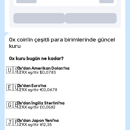
0x coin'in çeşitli para birimlerinde güncel
kuru
0x kuru bugün ne kadar?
0x'dan Amerikan Doları'na
🇺🇸
1 ZRX eşittir $0,0783
0x'dan Euro'na
🇪🇺
1 ZRX eşittir €0,0678
0x'dan İngiliz Sterlini'na
🇬🇧
1 ZRX eşittir £0,0582
0x'dan Japon Yeni'na
🇯🇵
1 ZRX eşittir ¥12,35