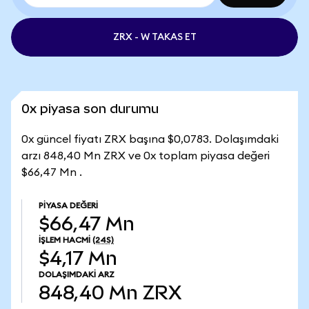
ZRX - W TAKAS ET
0x piyasa son durumu
0x güncel fiyatı ZRX başına $0,0783. Dolaşımdaki
arzı 848,40 Mn ZRX ve 0x toplam piyasa değeri
$66,47 Mn .
PIYASA DEĞERI
$66,47 Mn
İŞLEM HACMI
(24S)
$4,17 Mn
DOLAŞIMDAKI ARZ
848,40 Mn
ZRX