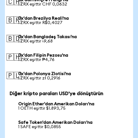
0x'dan İsviçre Frangı'na
🇨🇭
1 ZRX eşittir CHF 0,0632
0x'dan Brezilya Reali'na
🇧🇷
1 ZRX eşittir R$0,4027
0x'dan Bangladeş Takası'na
🇧🇩
1 ZRX eşittir ৳9,68
0x'dan Filipin Pezosu'na
🇵🇭
1 ZRX eşittir ₱4,76
0x'dan Polonya Zlotisi'na
🇵🇱
1 ZRX eşittir zł 0,2916
Diğer kripto paraları USD'ye dönüştürün
Origin Ether'dan Amerikan Doları'na
1 OETH eşittir $1.893,75
Safe Token'dan Amerikan Doları'na
1 SAFE eşittir $0,0855