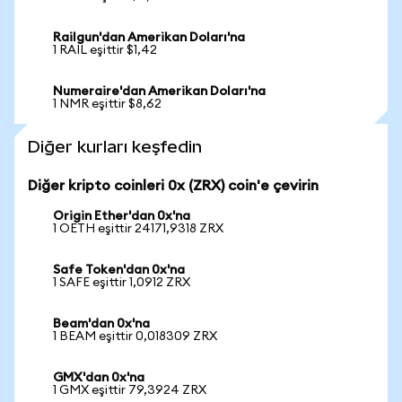
Railgun'dan Amerikan Doları'na
1 RAIL eşittir $1,42
Numeraire'dan Amerikan Doları'na
1 NMR eşittir $8,62
Diğer kurları keşfedin
Diğer kripto coinleri 0x (ZRX) coin'e çevirin
Origin Ether'dan 0x'na
1 OETH eşittir 24171,9318 ZRX
Safe Token'dan 0x'na
1 SAFE eşittir 1,0912 ZRX
Beam'dan 0x'na
1 BEAM eşittir 0,018309 ZRX
GMX'dan 0x'na
1 GMX eşittir 79,3924 ZRX