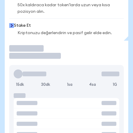
50x kaldıraca kadar token'larda uzun veya kısa
pozisyon alın.
Stake Et
Kriptonuzu değerlendirin ve pasif gelir elde edin.
İşlem Yap
15dk
30dk
1sa
4sa
1G