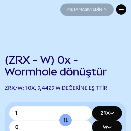
METAMASK'I EDİNİN
METAMASK'I EDİNİN
(ZRX - W) 0x -
Wormhole dönüştür
ZRX/W: 1 0X, 9,4429 W DEĞERINE EŞITTIR
ZRX
W