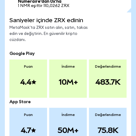
Numeraire'dan 0x'na
1 NMR eşittir 110,0262 ZRX
Saniyeler içinde ZRX edinin
MetaMask'ta ZRX satın alın, satın, takas
edin ve değiştirin. En güvenilir kripto
cüzdanı.
Google Play
Puan
İndirme
Değerlendirme
4.4
10M+
483.7K
App Store
Puan
İndirme
Değerlendirme
4.7
50M+
75.8K