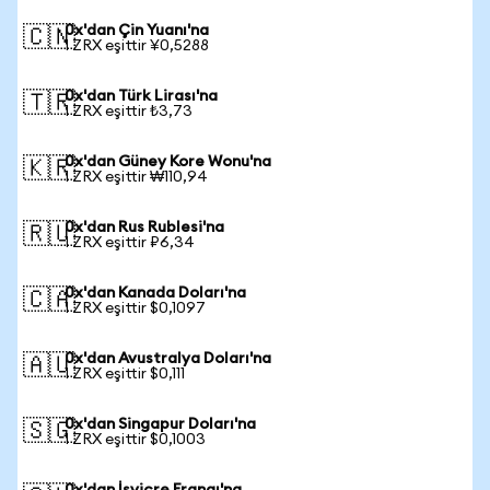
0x'dan Çin Yuanı'na
🇨🇳
1 ZRX eşittir ¥0,5288
0x'dan Türk Lirası'na
🇹🇷
1 ZRX eşittir ₺3,73
0x'dan Güney Kore Wonu'na
🇰🇷
1 ZRX eşittir ₩110,94
0x'dan Rus Rublesi'na
🇷🇺
1 ZRX eşittir ₽6,34
0x'dan Kanada Doları'na
🇨🇦
1 ZRX eşittir $0,1097
0x'dan Avustralya Doları'na
🇦🇺
1 ZRX eşittir $0,111
0x'dan Singapur Doları'na
🇸🇬
1 ZRX eşittir $0,1003