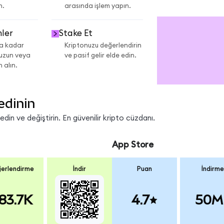
varlığı platfo
teminatlandırma 
n.
arasında işlem yapın.
MetaMask Dest
daha fazla. SND
üzerinde SanDi
gerçek dünya va
hisse senetleri 
mler
Stake Et
ca kadar
Kriptonuzu değerlendirin
 uzun veya
ve pasif gelir elde edin.
 alın.
edinin
in ve değiştirin. En güvenilir kripto cüzdanı.
App Store
erlendirme
İndir
Puan
İndirme
83.7K
4.7
50M