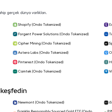
hip gerçek dünya varlıkları.
Shopify (Ondo Tokenized)
E
Forgent Power Solutions (Ondo Tokenized)
T
Cipher Mining (Ondo Tokenized)
S
Astera Labs (Ondo Tokenized)
O
Pinterest (Ondo Tokenized)
H
Camtek (Ondo Tokenized)
V
 keşfedin
Newmont (Ondo Tokenized)
i
Franklin Responsibly Sourced Gold ETF (Ondo
PI