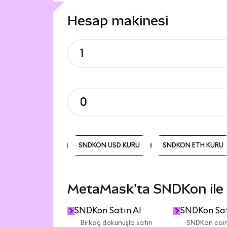
Hesap makinesi
SNDKON USD KURU
SNDKON ETH KURU
SNDKON USD KURU
SNDKON ETH KURU
MetaMask'ta SNDKon ile n
SNDKon Satın Al
SNDKon Sa
Birkaç dokunuşla satın
SNDKon coin'