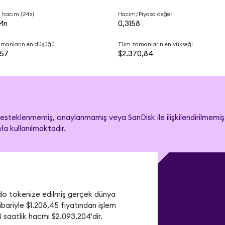
 hacim (24s)
Hacim/Piyasa değeri
Mn
0,3158
manların en düşüğü
Tüm zamanların en yükseği
,57
$2.370,84
steklenmemiş, onaylanmamış veya SanDisk ile ilişkilendirilmemiştir
a kullanılmaktadır.
tokenize edilmiş gerçek dünya 
bariyle $1.208,45 fiyatından işlem 
 saatlik hacmi $2.093.204'dir.