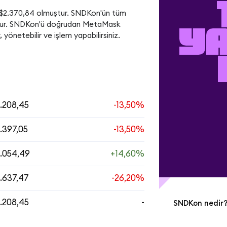
$2.370,84 olmuştur. SNDKon'ün tüm 
tur. SNDKon'ü doğrudan MetaMask 
Y
r, yönetebilir ve işlem yapabilirsiniz.
1.208,45
-13,50%
1.397,05
-13,50%
1.054,49
+14,60%
1.637,47
-26,20%
1.208,45
-
SNDKon nedir
SNDKon, SanDis