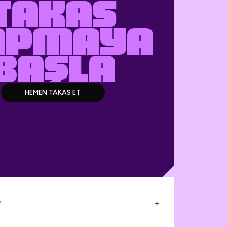
TAKAS
APMAYA
BAŞLA
HEMEN TAKAS ET
HEMEN TAKAS ET
?
k (NASDAQ: SNDK) hisselerinin kısmi