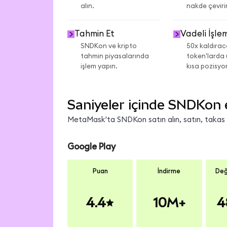
alın.
nakde çeviri
Tahmin Et
Vadeli İşle
SNDKon ve kripto
50x kaldıra
tahmin piyasalarında
token'larda
işlem yapın.
kısa pozisyon
Saniyeler içinde SNDKon 
MetaMask'ta SNDKon satın alın, satın, takas ed
Google Play
Puan
İndirme
Değ
4.4
10M+
4