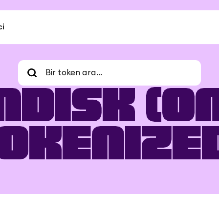
ci
nDisk (O
okenize