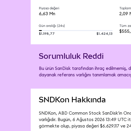
Piyasa değeri
Toplam
6,63 Mn
2,09 
Gün aralığı (24s)
Tüm za
$555
$1.198,77
$1.424,13
Sorumluluk Reddi
Bu ürün SanDisk tarafından ihraç edilmemiş, de
dayanak referans varlığını tanımlamak amacıyl
SNDKon Hakkında
SNDKon, ABD Common Stock SanDisk'in Ondo 
varlığıdır. Bugün, 6 Ağustos 2026 13:49 UTC iti
görmekte olup, piyasa değeri $6.629.117 ve 24