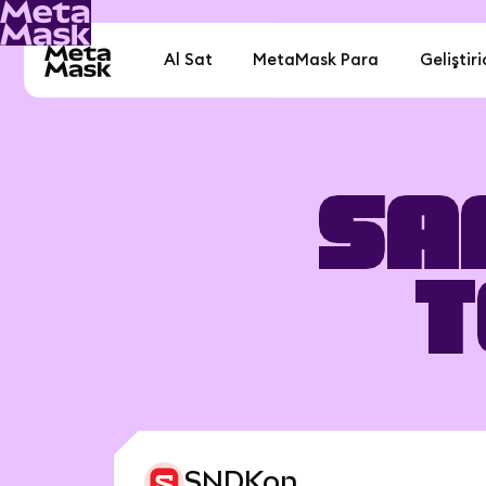
Al Sat
MetaMask Para
Geliştiri
Sa
T
SNDKon