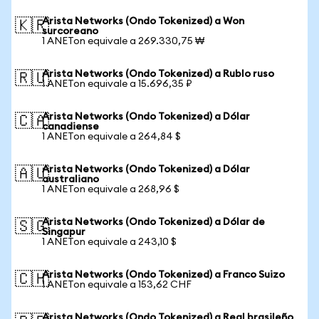
Arista Networks (Ondo Tokenized) a Won
🇰🇷
surcoreano
1 ANETon equivale a 269.330,75 ₩
Arista Networks (Ondo Tokenized) a Rublo ruso
🇷🇺
1 ANETon equivale a 15.696,35 ₽
Arista Networks (Ondo Tokenized) a Dólar
🇨🇦
canadiense
1 ANETon equivale a 264,84 $
Arista Networks (Ondo Tokenized) a Dólar
🇦🇺
australiano
1 ANETon equivale a 268,96 $
Arista Networks (Ondo Tokenized) a Dólar de
🇸🇬
Singapur
1 ANETon equivale a 243,10 $
Arista Networks (Ondo Tokenized) a Franco Suizo
🇨🇭
1 ANETon equivale a 153,62 CHF
Arista Networks (Ondo Tokenized) a Real brasileño