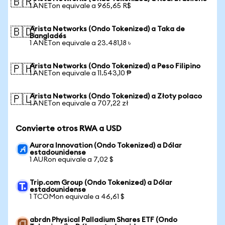
🇧🇷
1 ANETon equivale a 965,65 R$
Arista Networks (Ondo Tokenized) a Taka de
🇧🇩
Bangladés
1 ANETon equivale a 23.481,18 ৳
Arista Networks (Ondo Tokenized) a Peso Filipino
🇵🇭
1 ANETon equivale a 11.543,10 ₱
Arista Networks (Ondo Tokenized) a Złoty polaco
🇵🇱
1 ANETon equivale a 707,22 zł
Convierte otros RWA a USD
Aurora Innovation (Ondo Tokenized) a Dólar
estadounidense
1 AURon equivale a 7,02 $
Trip.com Group (Ondo Tokenized) a Dólar
estadounidense
1 TCOMon equivale a 46,61 $
abrdn Physical Palladium Shares ETF (Ondo