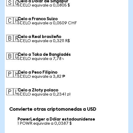
Celo a Dólar de Singapur
🇸🇬
1 CELO equivale a 0,0805 $
Celo a Franco Suizo
🇨🇭
1 CELO equivale a 0,0509 CHF
Celo a Real brasileño
🇧🇷
1 CELO equivale a 0,3211 R$
Celo a Taka de Bangladés
🇧🇩
1 CELO equivale a 7,78 ৳
Celo a Peso Filipino
🇵🇭
1 CELO equivale a 3,82 ₱
Celo a Złoty polaco
🇵🇱
1 CELO equivale a 0,2341 zł
Convierte otras criptomonedas a USD
PowerLedger a Dólar estadounidense
1 POWR equivale a 0,0387 $