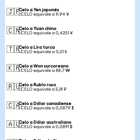
Celo a Yen japonés
🇯🇵
1 CELO equivale a 9,94 ¥
Celo a Yuan chino
🇨🇳
1 CELO equivale a 0,4251 ¥
Celo a Lira turca
🇹🇷
1 CELO equivale a 3,01 ₺
Celo a Won surcoreano
🇰🇷
1 CELO equivale a 88,7 ₩
Celo a Rublo ruso
🇷🇺
1 CELO equivale a 5,18 ₽
Celo a Dólar canadiense
🇨🇦
1 CELO equivale a 0,0879 $
Celo a Dólar australiano
🇦🇺
1 CELO equivale a 0,0891 $