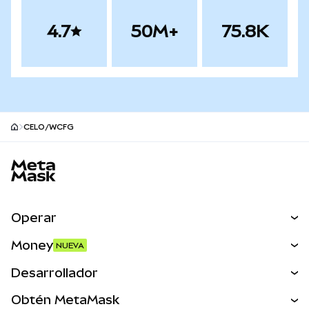
4.7
50M+
75.8K
CELO/WCFG
Pie de página del sitio MetaMask
Operar
Canjear
Money
NUEVA
Predecir
NUEVA
Comprar
Desarrollador
Perps
NUEVA
Tarjeta
Ver los documentos
Obtén MetaMask
Activos del mundo real