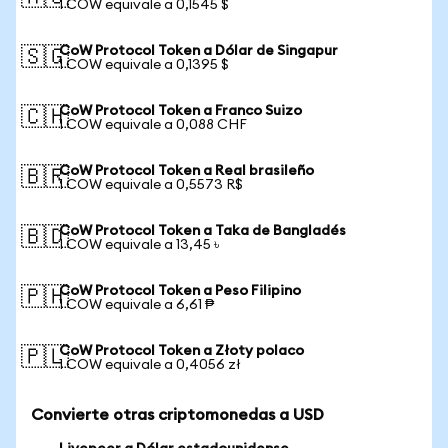
1 COW equivale a 0,1545 $
CoW Protocol Token a Dólar de Singapur
🇸🇬
1 COW equivale a 0,1395 $
CoW Protocol Token a Franco Suizo
🇨🇭
1 COW equivale a 0,088 CHF
CoW Protocol Token a Real brasileño
🇧🇷
1 COW equivale a 0,5573 R$
CoW Protocol Token a Taka de Bangladés
🇧🇩
1 COW equivale a 13,45 ৳
CoW Protocol Token a Peso Filipino
🇵🇭
1 COW equivale a 6,61 ₱
CoW Protocol Token a Złoty polaco
🇵🇱
1 COW equivale a 0,4056 zł
Convierte otras criptomonedas a USD