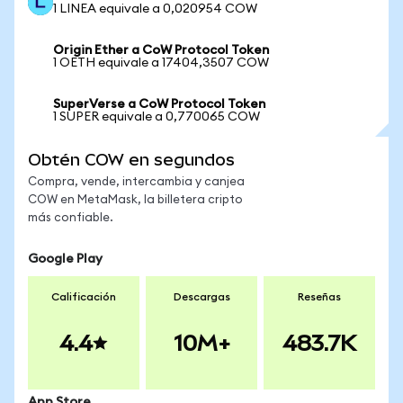
1 LINEA equivale a 0,020954 COW
Origin Ether a CoW Protocol Token
1 OETH equivale a 17404,3507 COW
SuperVerse a CoW Protocol Token
1 SUPER equivale a 0,770065 COW
Obtén COW en segundos
Compra, vende, intercambia y canjea
COW en MetaMask, la billetera cripto
más confiable.
Google Play
Calificación
Descargas
Reseñas
4.4
10M+
483.7K
App Store