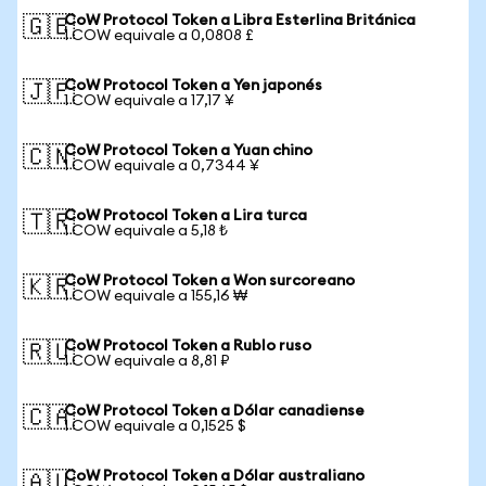
CoW Protocol Token a Libra Esterlina Británica
🇬🇧
1 COW equivale a 0,0808 £
CoW Protocol Token a Yen japonés
🇯🇵
1 COW equivale a 17,17 ¥
CoW Protocol Token a Yuan chino
🇨🇳
1 COW equivale a 0,7344 ¥
CoW Protocol Token a Lira turca
🇹🇷
1 COW equivale a 5,18 ₺
CoW Protocol Token a Won surcoreano
🇰🇷
1 COW equivale a 155,16 ₩
CoW Protocol Token a Rublo ruso
🇷🇺
1 COW equivale a 8,81 ₽
CoW Protocol Token a Dólar canadiense
🇨🇦
1 COW equivale a 0,1525 $
CoW Protocol Token a Dólar australiano
🇦🇺