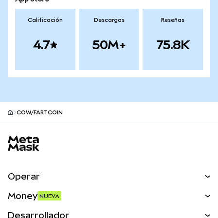
Calificación
Descargas
Reseñas
4.7
50M+
75.8K
COW/FARTCOIN
Pie de página del sitio MetaMask
Operar
Canjear
Money
NUEVA
Predecir
NUEVA
Comprar
Desarrollador