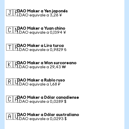
DAO Maker a Yen japonés
🇯🇵
1 DAO equivale a 3,26 ¥
DAO Maker a Yuan chino
🇨🇳
1 DAO equivale a 0,1394 ¥
DAO Maker a Lira turca
🇹🇷
1 DAO equivale a 0,9829 ₺
DAO Maker a Won surcoreano
🇰🇷
1 DAO equivale a 29,43 ₩
DAO Maker a Rublo ruso
🇷🇺
1 DAO equivale a 1,68 ₽
DAO Maker a Dólar canadiense
🇨🇦
1 DAO equivale a 0,0289 $
DAO Maker a Dólar australiano
🇦🇺
1 DAO equivale a 0,0293 $