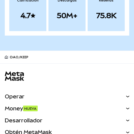
Calificación
Descargas
Reseñas
4.7
50M+
75.8K
DAO/KEEP
Pie de página del sitio MetaMask
Operar
Canjear
Money
NUEVA
Predecir
NUEVA
Comprar
Desarrollador
Perps
NUEVA
Tarjeta
Ver los documentos
Obtén MetaMask