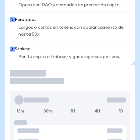
Opera con DAO y mercados de predicción cripto.
Perpetuos
Largos o cortos en tokens con apalancamiento de
hasta 50x.
Staking
Pon tu cripto a trabajar y gana ingresos pasivos.
Operar
15m
30m
1H
4H
1D