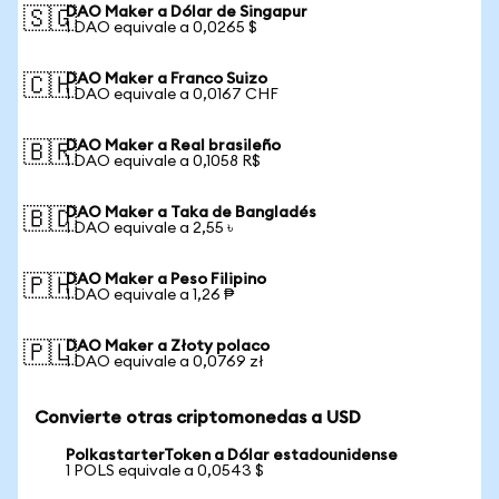
DAO Maker a Dólar de Singapur
🇸🇬
1 DAO equivale a 0,0265 $
DAO Maker a Franco Suizo
🇨🇭
1 DAO equivale a 0,0167 CHF
DAO Maker a Real brasileño
🇧🇷
1 DAO equivale a 0,1058 R$
DAO Maker a Taka de Bangladés
🇧🇩
1 DAO equivale a 2,55 ৳
DAO Maker a Peso Filipino
🇵🇭
1 DAO equivale a 1,26 ₱
DAO Maker a Złoty polaco
🇵🇱
1 DAO equivale a 0,0769 zł
Convierte otras criptomonedas a USD
PolkastarterToken a Dólar estadounidense
1 POLS equivale a 0,0543 $