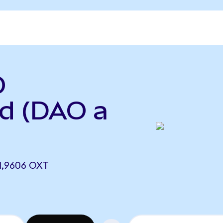
O
id (DAO a
1,9606 OXT