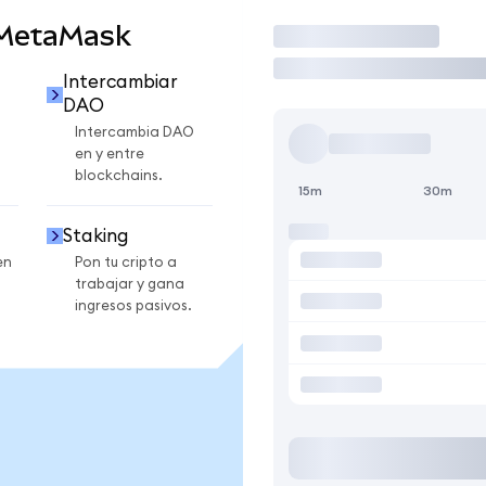
 MetaMask
Operar
Intercambiar
DAO
Intercambia DAO
en y entre
blockchains.
15m
30m
Staking
en
Pon tu cripto a
trabajar y gana
ingresos pasivos.