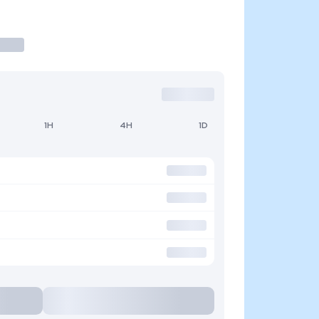
1H
4H
1D