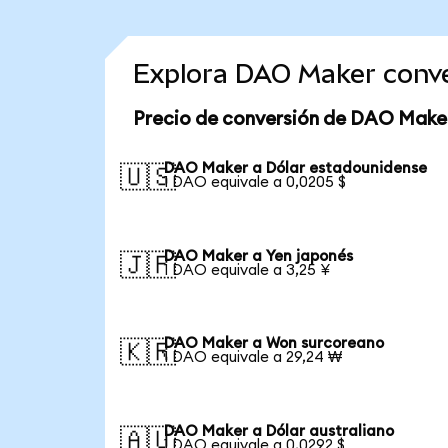
Explora DAO Maker conv
Precio de conversión de DAO Make
DAO Maker a Dólar estadounidense
🇺🇸
1 DAO equivale a 0,0205 $
DAO Maker a Yen japonés
🇯🇵
1 DAO equivale a 3,25 ¥
DAO Maker a Won surcoreano
🇰🇷
1 DAO equivale a 29,24 ₩
DAO Maker a Dólar australiano
🇦🇺
1 DAO equivale a 0,0292 $