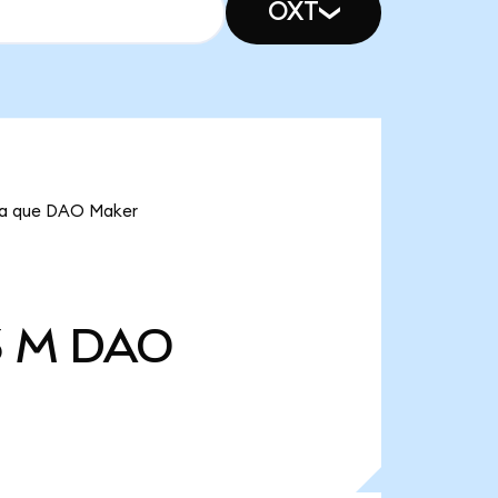
OXT
ica que DAO Maker
3 M
DAO