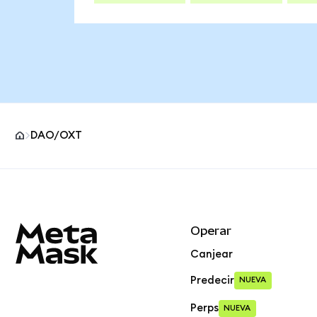
DAO/OXT
Pie de página del sitio MetaMask
Operar
Canjear
Predecir
NUEVA
Perps
NUEVA