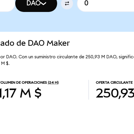
DAO
rcado de DAO Maker
por DAO. Con un suministro circulante de 250,93 M DAO, signif
 M $.
OLUMEN DE OPERACIONES
(24 H)
OFERTA CIRCULANTE
1,17 M $
250,9