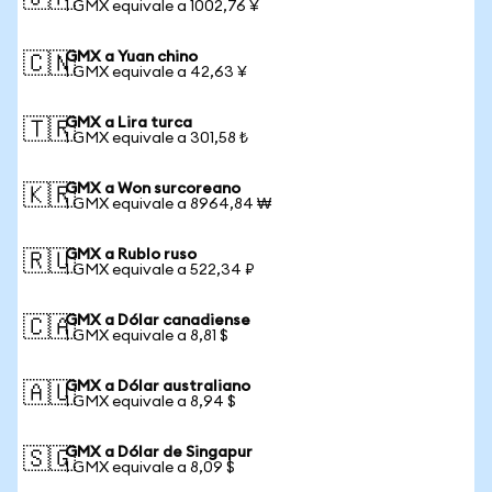
1 GMX equivale a 1002,76 ¥
GMX a Yuan chino
🇨🇳
1 GMX equivale a 42,63 ¥
GMX a Lira turca
🇹🇷
1 GMX equivale a 301,58 ₺
GMX a Won surcoreano
🇰🇷
1 GMX equivale a 8964,84 ₩
GMX a Rublo ruso
🇷🇺
1 GMX equivale a 522,34 ₽
GMX a Dólar canadiense
🇨🇦
1 GMX equivale a 8,81 $
GMX a Dólar australiano
🇦🇺
1 GMX equivale a 8,94 $
GMX a Dólar de Singapur
🇸🇬
1 GMX equivale a 8,09 $