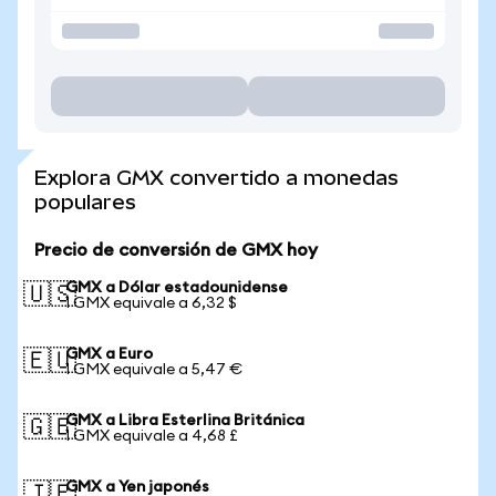
Explora GMX convertido a monedas
populares
Precio de conversión de GMX hoy
GMX a Dólar estadounidense
🇺🇸
1 GMX equivale a 6,32 $
GMX a Euro
🇪🇺
1 GMX equivale a 5,47 €
GMX a Libra Esterlina Británica
🇬🇧
1 GMX equivale a 4,68 £
GMX a Yen japonés
🇯🇵