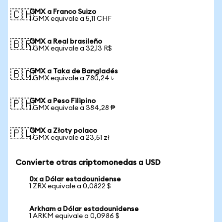
GMX a Franco Suizo
🇨🇭
1 GMX equivale a 5,11 CHF
GMX a Real brasileño
🇧🇷
1 GMX equivale a 32,13 R$
GMX a Taka de Bangladés
🇧🇩
1 GMX equivale a 780,24 ৳
GMX a Peso Filipino
🇵🇭
1 GMX equivale a 384,28 ₱
GMX a Złoty polaco
🇵🇱
1 GMX equivale a 23,51 zł
Convierte otras criptomonedas a USD
0x a Dólar estadounidense
1 ZRX equivale a 0,0822 $
Arkham a Dólar estadounidense
1 ARKM equivale a 0,0986 $