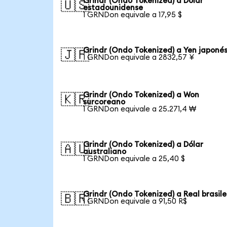
Grindr (Ondo Tokenized) a Dólar
🇺🇸
estadounidense
1 GRNDon equivale a 17,95 $
Grindr (Ondo Tokenized) a Yen japoné
🇯🇵
1 GRNDon equivale a 2832,57 ¥
Grindr (Ondo Tokenized) a Won
🇰🇷
surcoreano
1 GRNDon equivale a 25.271,4 ₩
Grindr (Ondo Tokenized) a Dólar
🇦🇺
australiano
1 GRNDon equivale a 25,40 $
Grindr (Ondo Tokenized) a Real brasil
🇧🇷
1 GRNDon equivale a 91,50 R$