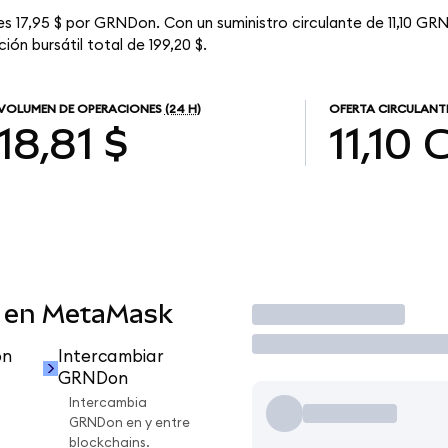
es 17,95 $ por GRNDon. Con un suministro circulante de 11,10 GRN
ión bursátil total de 199,20 $.
VOLUMEN DE OPERACIONES
(24 H)
OFERTA CIRCULANT
18,81 $
11,10
 en MetaMask
Operar
on
Intercambiar
GRNDon
Intercambia
GRNDon en y entre
blockchains.