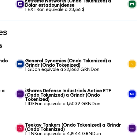
Extreme Networks (Ondo Tokenized) a
Dólar estadounidense
1 EXTRon equivale a 23,86 $
es
s
Ondo
General Dynamics (Ondo Tokenized) a
Grindr (Ondo Tokenized)
1 GDon equivale a 22,1682 GRNDon
 a
iShares Defense Industrials Active ETF
(Ondo Tokenized) a Grindr (Ondo
Tokenized)
1 IDEFon equivale a 1,8039 GRNDon
Teekay Tankers (Ondo Tokenized) a Grindr
(Ondo Tokenized)
1 TNKon equivale a 4,1944 GRNDon