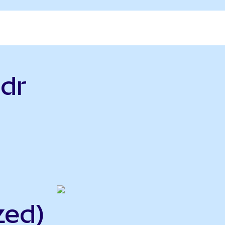
ndr
zed)