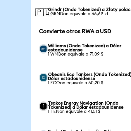
Grindr (Ondo Tokenized) a Złoty polac
🇵🇱
1 GRNDon equivale a 66,69 zł
Convierte otros RWA a USD
Williams (Ondo Tokenized) a Dólar
estadounidense
1 WMBon equivale a 71,09 $
Okeanis Eco Tankers (Ondo Tokenized)
Dólar estadounidense
1 ECOon equivale a 60,20 $
Tsakos Energy Navigation (Ondo
Tokenized) a Dólar estadounidense
1 TENon equivale a 41,51 $