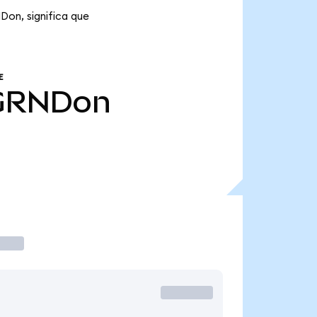
Don, significa que
E
GRNDon