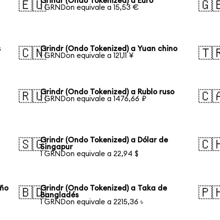
Grindr (Ondo Tokenized) a Euro
🇪🇺
🇬
1 GRNDon equivale a 15,53 €
s
Grindr (Ondo Tokenized) a Yuan chino
🇨🇳
🇹
1 GRNDon equivale a 121,11 ¥
Grindr (Ondo Tokenized) a Rublo ruso
🇷🇺
🇨
1 GRNDon equivale a 1476,66 ₽
Grindr (Ondo Tokenized) a Dólar de
🇸🇬
🇨
Singapur
1 GRNDon equivale a 22,94 $
eño
Grindr (Ondo Tokenized) a Taka de
🇧🇩
🇵
Bangladés
1 GRNDon equivale a 2215,36 ৳