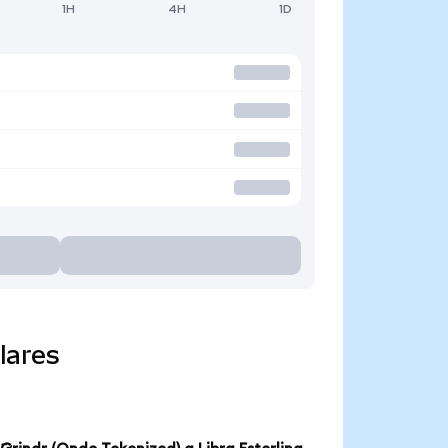
1H
4H
1D
lares