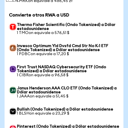
1 MRKon equivale a 486,45 zł
Convierte otros RWA a USD
Thermo Fisher Scientific (Ondo Tokenized) a Dólar
estadounidense
1 TMOon equivale a 576,51 $
Invesco Optimum Yld Dvsfd Cmd Str No K-1 ETF
(Ondo Tokenized) a Dólar estadounidense
1 PDBCon equivale a 17,20 $
First Trust NASDAQ Cybersecurity ETF (Ondo
Tokenized) a Dólar estadounidense
1 CIBRon equivale a 96,58 $
Janus Henderson AAA CLO ETF (Ondo Tokenized) a
Dólar estadounidense
1 JAAAon equivale a 51,45 $
Bullish (Ondo Tokenized) a Dólar estadounidense
1 BLSHon equivale a 23,29 $
Pinterest (Ondo Tokenized) a Dólar estadounidense