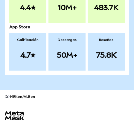
4.4
10M+
483.7K
App Store
Calificación
Descargas
Reseñas
4.7
50M+
75.8K
MRKon/ALBon
Pie de página del sitio MetaMask