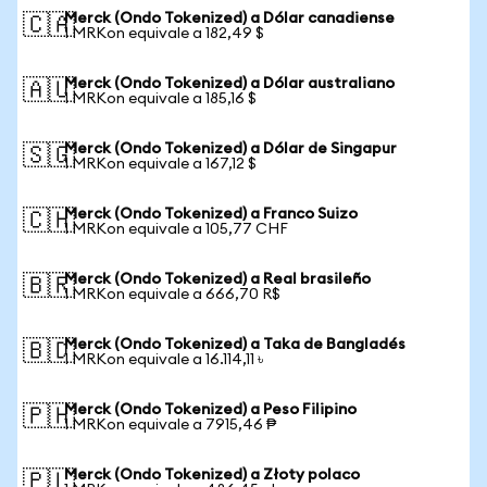
Merck (Ondo Tokenized) a Dólar canadiense
🇨🇦
1 MRKon equivale a 182,49 $
Merck (Ondo Tokenized) a Dólar australiano
🇦🇺
1 MRKon equivale a 185,16 $
Merck (Ondo Tokenized) a Dólar de Singapur
🇸🇬
1 MRKon equivale a 167,12 $
Merck (Ondo Tokenized) a Franco Suizo
🇨🇭
1 MRKon equivale a 105,77 CHF
Merck (Ondo Tokenized) a Real brasileño
🇧🇷
1 MRKon equivale a 666,70 R$
Merck (Ondo Tokenized) a Taka de Bangladés
🇧🇩
1 MRKon equivale a 16.114,11 ৳
Merck (Ondo Tokenized) a Peso Filipino
🇵🇭
1 MRKon equivale a 7915,46 ₱
Merck (Ondo Tokenized) a Złoty polaco
🇵🇱