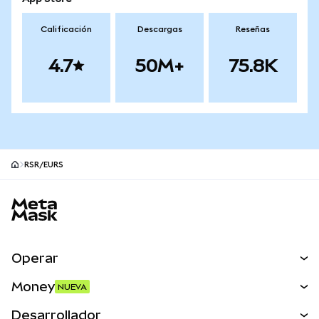
Calificación
Descargas
Reseñas
4.7
50M+
75.8K
RSR/EURS
Pie de página del sitio MetaMask
Operar
Canjear
Money
NUEVA
Predecir
NUEVA
Comprar
Desarrollador