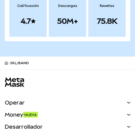
Calificación
Descargas
Reseñas
4.7
50M+
75.8K
SKL/BAND
Pie de página del sitio MetaMask
Operar
Canjear
Money
NUEVA
Predecir
NUEVA
Comprar
Desarrollador
Perps
NUEVA
Tarjeta
Ver los documentos