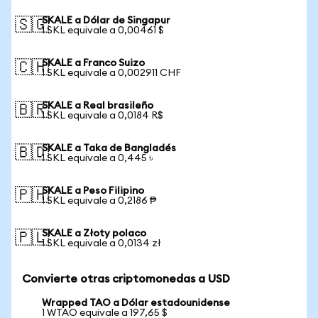
SKALE a Dólar de Singapur
🇸🇬
1 SKL equivale a 0,00461 $
SKALE a Franco Suizo
🇨🇭
1 SKL equivale a 0,002911 CHF
SKALE a Real brasileño
🇧🇷
1 SKL equivale a 0,0184 R$
SKALE a Taka de Bangladés
🇧🇩
1 SKL equivale a 0,445 ৳
SKALE a Peso Filipino
🇵🇭
1 SKL equivale a 0,2186 ₱
SKALE a Złoty polaco
🇵🇱
1 SKL equivale a 0,0134 zł
Convierte otras criptomonedas a USD
Wrapped TAO a Dólar estadounidense
1 WTAO equivale a 197,65 $