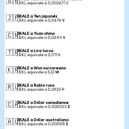
🇬🇧
1 SKL equivale a 0,002671 £
SKALE a Yen japonés
🇯🇵
1 SKL equivale a 0,5676 ¥
SKALE a Yuan chino
🇨🇳
1 SKL equivale a 0,0243 ¥
SKALE a Lira turca
🇹🇷
1 SKL equivale a 0,1711 ₺
SKALE a Won surcoreano
🇰🇷
1 SKL equivale a 5,12 ₩
SKALE a Rublo ruso
🇷🇺
1 SKL equivale a 0,2922 ₽
SKALE a Dólar canadiense
🇨🇦
1 SKL equivale a 0,005033 $
SKALE a Dólar australiano
🇦🇺
1 SKL equivale a 0,005105 $