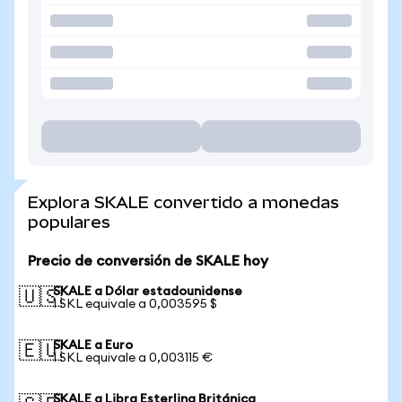
Explora SKALE convertido a monedas
populares
Precio de conversión de SKALE hoy
SKALE a Dólar estadounidense
🇺🇸
1 SKL equivale a 0,003595 $
SKALE a Euro
🇪🇺
1 SKL equivale a 0,003115 €
SKALE a Libra Esterlina Británica