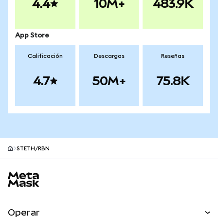
4.4
10M+
483.9K
App Store
Calificación
Descargas
Reseñas
4.7
50M+
75.8K
STETH/RBN
Pie de página del sitio MetaMask
Operar