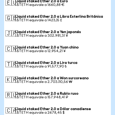
Liquid staked Ether 2.0 a Euro
🇪🇺
1 STETH equivale a 1660,88 €
Liquid staked Ether 2.0 a Libra Esterlina Británica
🇬🇧
1 STETH equivale a 1423,15 £
Liquid staked Ether 2.0 a Yen japonés
🇯🇵
1 STETH equivale a 302.981,31 ¥
Liquid staked Ether 2.0 a Yuan chino
🇨🇳
1 STETH equivale a 12.954,21 ¥
Liquid staked Ether 2.0 a Lira turca
🇹🇷
1 STETH equivale a 91.577,90 ₺
Liquid staked Ether 2.0 a Won surcoreano
🇰🇷
1 STETH equivale a 2.703.110,56 ₩
Liquid staked Ether 2.0 a Rublo ruso
🇷🇺
1 STETH equivale a 157.948,41 ₽
Liquid staked Ether 2.0 a Dólar canadiense
🇨🇦
1 STETH equivale a 2678,45 $